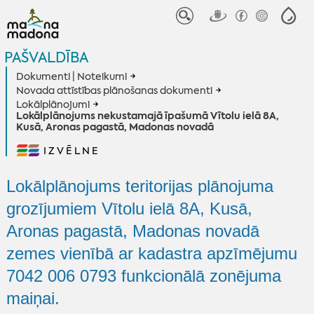
PAŠVALDĪBA
Dokumenti | Noteikumi
Novada attīstības plānošanas dokumenti
Lokālplānojumi
Lokālplānojums nekustamajā īpašumā Vītolu ielā 8A,
Kusā, Aronas pagastā, Madonas novadā
IZVĒLNE
Lokālplānojums teritorijas plānojuma
grozījumiem Vītolu ielā 8A, Kusā,
Aronas pagastā, Madonas novadā
zemes vienībā ar kadastra apzīmējumu
7042 006 0793 funkcionālā zonējuma
maiņai.