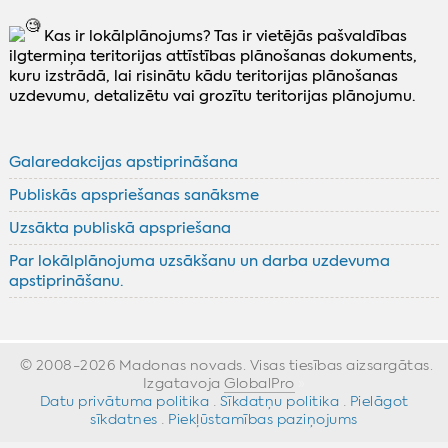
Kas ir lokālplānojums? Tas ir vietējās pašvaldības
ilgtermiņa teritorijas attīstības plānošanas dokuments,
kuru izstrādā, lai risinātu kādu teritorijas plānošanas
uzdevumu, detalizētu vai grozītu teritorijas plānojumu.
Galaredakcijas apstiprināšana
Publiskās apspriešanas sanāksme
Uzsākta publiskā apspriešana
Par lokālplānojuma uzsākšanu un darba uzdevuma
apstiprināšanu.
© 2008-2026 Madonas novads. Visas tiesības aizsargātas.
Izgatavoja
GlobalPro
»
Datu privātuma politika
·
Sīkdatņu politika
·
Pielāgot
sīkdatnes
·
Piekļūstamības paziņojums