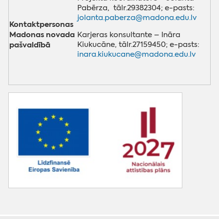
Pabērza, tālr.29382304; e-pasts:
jolanta.paberza@madona.edu.lv
Kontaktpersonas
Madonas novada
Karjeras konsultante – Ināra
pašvaldībā
Kiukucāne, tālr.27159450; e-pasts:
inara.kiukucane@madona.edu.lv