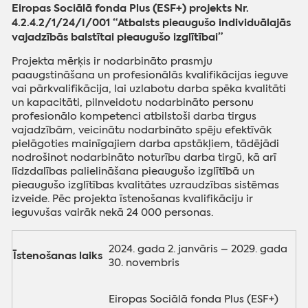
Eiropas Sociālā fonda Plus (ESF+) projekts Nr.
4.2.4.2/1/24/I/001 “Atbalsts pieaugušo individuālajās
vajadzībās balstītai pieaugušo izglītībai”
Projekta mērķis ir nodarbināto prasmju
paaugstināšana un profesionālās kvalifikācijas ieguve
vai pārkvalifikācija, lai uzlabotu darba spēka kvalitāti
un kapacitāti, pilnveidotu nodarbināto personu
profesionālo kompetenci atbilstoši darba tirgus
vajadzībām, veicinātu nodarbināto spēju efektīvāk
pielāgoties mainīgajiem darba apstākļiem, tādējādi
nodrošinot nodarbināto noturību darba tirgū, kā arī
līdzdalības palielināšana pieaugušo izglītībā un
pieaugušo izglītības kvalitātes uzraudzības sistēmas
izveide. Pēc projekta īstenošanas kvalifikāciju ir
ieguvušas vairāk nekā 24 000 personas.
2024. gada 2. janvāris –⁠ 2029. gada
Īstenošanas laiks
30. novembris
Eiropas Sociālā fonda Plus (ESF+)