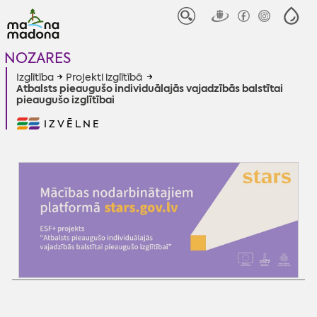
NOZARES
Izglītība
Projekti izglītībā
Atbalsts pieaugušo individuālajās vajadzībās balstītai
pieaugušo izglītībai
IZVĒLNE