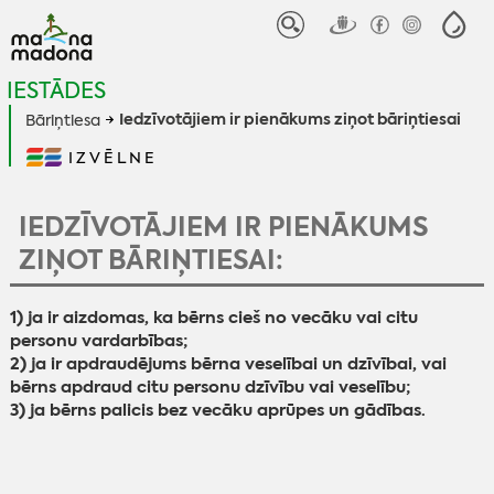
IESTĀDES
Iedzīvotājiem ir pienākums ziņot bāriņtiesai
Bāriņtiesa
IZVĒLNE
IEDZĪVOTĀJIEM IR PIENĀKUMS
ZIŅOT BĀRIŅTIESAI:
1) ja ir aizdomas, ka bērns cieš no vecāku vai citu
personu vardarbības;
2) ja ir apdraudējums bērna veselībai un dzīvībai, vai
bērns apdraud citu
personu dzīvību vai veselību;
3) ja bērns palicis bez vecāku aprūpes un gādības.