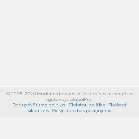
© 2008-2026 Madonas novads. Visas tiesības aizsargātas.
Izgatavoja
GlobalPro
»
Datu privātuma politika
·
Sīkdatņu politika
·
Pielāgot
sīkdatnes
·
Piekļūstamības paziņojums