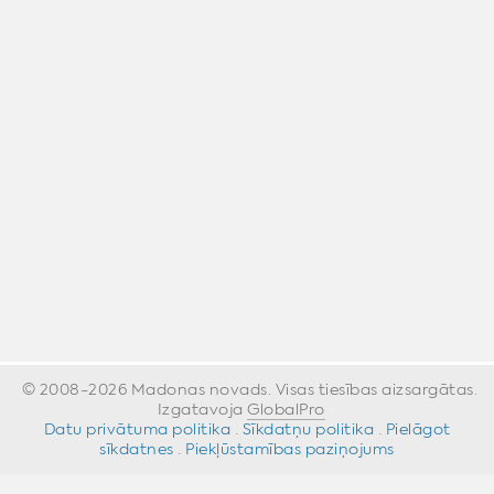
© 2008-2026 Madonas novads. Visas tiesības aizsargātas.
Izgatavoja
GlobalPro
»
Datu privātuma politika
·
Sīkdatņu politika
·
Pielāgot
sīkdatnes
·
Piekļūstamības paziņojums