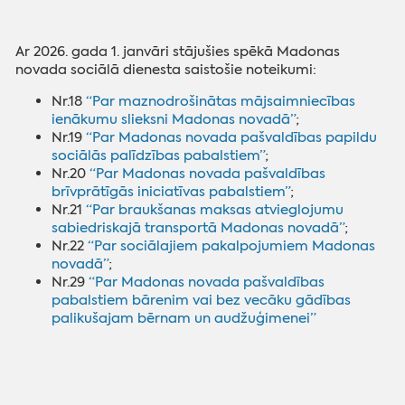
Ar 2026. gada 1. janvāri stājušies spēkā Madonas
novada sociālā dienesta saistošie noteikumi:
Nr.18
“Par maznodrošinātas mājsaimniecības
ienākumu slieksni Madonas novadā”
;
Nr.19
“Par Madonas novada pašvaldības papildu
sociālās palīdzības pabalstiem”
;
Nr.20
“Par Madonas novada pašvaldības
brīvprātīgās iniciatīvas pabalstiem”
;
Nr.21
“Par braukšanas maksas atvieglojumu
sabiedriskajā transportā Madonas novadā”
;
Nr.22
“Par sociālajiem pakalpojumiem Madonas
novadā”
;
Nr.29
“Par Madonas novada pašvaldības
pabalstiem bārenim vai bez vecāku gādības
palikušajam bērnam un audžuģimenei”