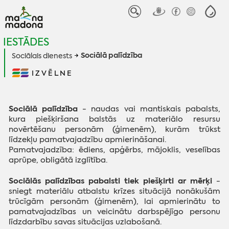
IESTĀDES
Sociālā palīdzība
Sociālais dienests
IZVĒLNE
Sociālā palīdzība
- naudas vai mantiskais pabalsts,
kura piešķiršana balstās uz materiālo resursu
novērtēšanu personām (ģimenēm), kurām trūkst
līdzekļu pamatvajadzību apmierināšanai.
Pamatvajadzība: ēdiens, apģērbs, mājoklis, veselības
aprūpe, obligātā izglītība.
Sociālās palīdzības pabalsti tiek piešķirti ar mērķi
-
sniegt materiālu atbalstu krīzes situācijā nonākušām
trūcīgām personām (ģimenēm), lai apmierinātu to
pamatvajadzības un veicinātu darbspējīgo personu
līdzdarbību savas situācijas uzlabošanā.