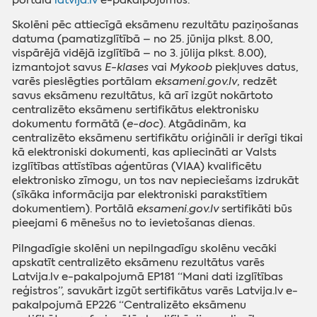
Skolēni pēc attiecīgā eksāmenu rezultātu paziņošanas
datuma (pamatizglītībā – no 25. jūnija plkst. 8.00,
vispārējā vidējā izglītībā – no 3. jūlija plkst. 8.00),
izmantojot savus
E-klases
vai
Mykoob
piekļuves datus,
varēs pieslēgties portālam
eksameni.gov.lv
, redzēt
savus eksāmenu rezultātus, kā arī izgūt nokārtoto
centralizēto eksāmenu sertifikātus elektronisku
dokumentu formātā (
e-doc
). Atgādinām, ka
centralizēto eksāmenu sertifikātu oriģināli ir derīgi tikai
kā elektroniski dokumenti, kas apliecināti ar Valsts
izglītības attīstības aģentūras (VIAA) kvalificētu
elektronisko zīmogu, un tos nav nepieciešams izdrukāt
(sīkāka informācija par elektroniski parakstītiem
dokumentiem). Portālā
eksameni.gov.lv
sertifikāti būs
pieejami 6 mēnešus no to ievietošanas dienas.
Pilngadīgie skolēni un nepilngadīgu skolēnu vecāki
apskatīt centralizēto eksāmenu rezultātus varēs
Latvija.lv e-pakalpojumā EP181 “Mani dati izglītības
reģistros”, savukārt izgūt sertifikātus varēs Latvija.lv e-
pakalpojumā EP226 “Centralizēto eksāmenu