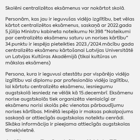
Skolēni centralizētos eksāmenus var nokārtot skolā.
Personām, kas jau ir ieguvušas vidējo izglītību, bet vēlas
kārtot centralizētos eksāmenus, saskaņā ar 2022.gada
5.jūlija Ministru kabineta noteikumu Nr.398 "Noteikumi
par centralizēto eksāmenu saturu un norises kārtību"
34.punktu ir iespēja pieteikties 2023./2024.mācību gada
centralizēto eksāmenu kārtošanai Latvijas Universitātē
un Latvijas Kultūras Akadēmijā (tikai kultūras un
mākslas eksāmens)
Persona, kura ir ieguvusi atestātu par vispārējo vidējo
izglītību vai diplomu par profesionālo vidējo izglītību,
lai kārtotu centralizēto eksāmenu, iesniegumu
augstskolā iesniedz ne vēlāk kā 15.decembrī. Eksāmenu
norise augstskolās tiek organizēta vienlaicīgi ar
eksāmenu norisi skolās pēc vienotas pārbaudījumu
norises kārtības. Minētā iespēja ir maksas pakalpojums
saskaņā ar attiecīgās augstskolas noteiktu cenrādi.
Sīkāka informācija ir pieejama attiecīgās augstskolas
tīmekļvietnē.