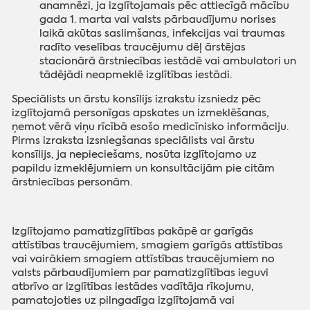
anamnēzi, ja izglītojamais pēc attiecīgā mācību
gada 1. marta vai valsts pārbaudījumu norises
laikā akūtas saslimšanas, infekcijas vai traumas
radīto veselības traucējumu dēļ ārstējas
stacionārā ārstniecības iestādē vai ambulatori un
tādējādi neapmeklē izglītības iestādi.
Speciālists un ārstu konsīlijs izrakstu izsniedz pēc
izglītojamā personīgas apskates un izmeklēšanas,
ņemot vērā viņu rīcībā esošo medicīnisko informāciju.
Pirms izraksta izsniegšanas speciālists vai ārstu
konsīlijs, ja nepieciešams, nosūta izglītojamo uz
papildu izmeklējumiem un konsultācijām pie citām
ārstniecības personām.
Izglītojamo pamatizglītības pakāpē ar garīgās
attīstības traucējumiem, smagiem garīgās attīstības
vai vairākiem smagiem attīstības traucējumiem no
valsts pārbaudījumiem par pamatizglītības ieguvi
atbrīvo ar izglītības iestādes vadītāja rīkojumu,
pamatojoties uz pilngadīga izglītojamā vai