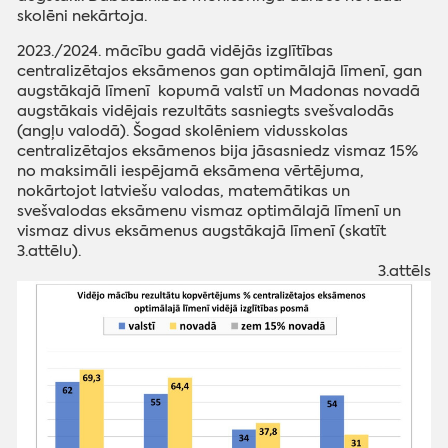
skolēni nekārtoja.
2023./2024. mācību gadā vidējās izglītības
centralizētajos eksāmenos gan optimālajā līmenī, gan
augstākajā līmenī kopumā valstī un Madonas novadā
augstākais vidējais rezultāts sasniegts svešvalodās
(angļu valodā). Šogad skolēniem vidusskolas
centralizētajos eksāmenos bija jāsasniedz vismaz 15%
no maksimāli iespējamā eksāmena vērtējuma,
nokārtojot latviešu valodas, matemātikas un
svešvalodas eksāmenu vismaz optimālajā līmenī un
vismaz divus eksāmenus augstākajā līmenī (skatīt
3.attēlu).
‌3.attēls