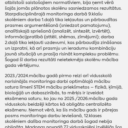
atbilstoši saistošajiem normatīviem, bija ņemt vērā
šajās jomās plānotos skolēnu sasniedzamos rezultātus.
Starpdisciplinārajā monitoringa darbā 9.klašu
skolēniem darba 1.daļā tika iekļautas un pārbaudītas
prasmes argumentēšanā (sniedzot pamatojumu),
analītiskajā spriešanā (analizēt, sintezēt, izvērtēt),
informācijpratībā (attēli, shēmas, zīmējumi); darba
2.daļā tika iekļauti uzdevumi, kas pārbaudīja zināšanas
un izpratni, kā arī prasmju un ieradumu kombināciju
jaunā situācijā un prasīja risināt kompleksu problēmu.
Šogad šī darba rezultāti neietekmēja skolēnu mācība
gada vērtējumu.
2023./2024.mācību gadā pirmo reizi arī vidusskolā
norisinājās monitoringa darbi optimālajā mācību
satura līmenī STEM mācību priekšmetos – fizikā, ķīmijā,
bioloģijā un dabaszinībās, to mērķis ir izveidot
eksāmena saturu, ko jau no 2025./2026.mācību gada
vidusskolu beidzēji kārtos kā obligāto centralizēto
eksāmenu. Ņemot vērā, ka šis mācību gads ir pārejas
posms monitoringa darbu ieviešanā, 12.klases
skolēniem dalība monitoringa darbā šogad nebija
obligāta. Madonas novadā 72 vidusskolēni izvēlējās šos