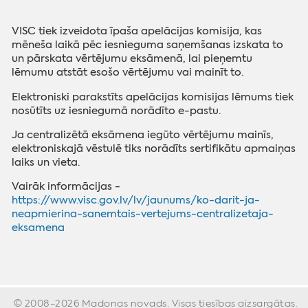
VISC tiek izveidota īpaša apelācijas komisija, kas
mēneša laikā pēc iesnieguma saņemšanas izskata to
un pārskata vērtējumu eksāmenā, lai pieņemtu
lēmumu atstāt esošo vērtējumu vai mainīt to.
Elektroniski parakstīts apelācijas komisijas lēmums tiek
nosūtīts uz iesniegumā norādīto e-pastu.
Ja centralizētā eksāmena iegūto vērtējumu mainīs,
elektroniskajā vēstulē tiks norādīts sertifikātu apmaiņas
laiks un vieta.
Vairāk informācijas -
https://www.visc.gov.lv/lv/jaunums/ko-darit-ja-
neapmierina-sanemtais-vertejums-centralizetaja-
eksamena
© 2008-2026 Madonas novads. Visas tiesības aizsargātas.