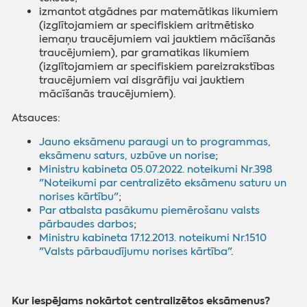
izmantot atgādnes par matemātikas likumiem
(izglītojamiem ar specifiskiem aritmētisko
iemaņu traucējumiem vai jauktiem mācīšanās
traucējumiem), par gramatikas likumiem
(izglītojamiem ar specifiskiem pareizrakstības
traucējumiem vai disgrāfiju vai jauktiem
mācīšanās traucējumiem).
Atsauces:
Jauno eksāmenu paraugi un to programmas‌,
eksāmenu saturs, uzbūve un norise
;
Ministru kabineta 05.07.2022. noteikumi Nr.398
"
Noteikumi par centralizēto eksāmenu saturu un
norises kārtību"
;
Par atbalsta pasākumu piemērošanu valsts
pārbaudes darbos
;
Ministru kabineta 17.12.2013. noteikumi Nr.1510
"Valsts pārbaudījumu norises kārtība"
.
Kur iespējams nokārtot centralizētos eksāmenus?