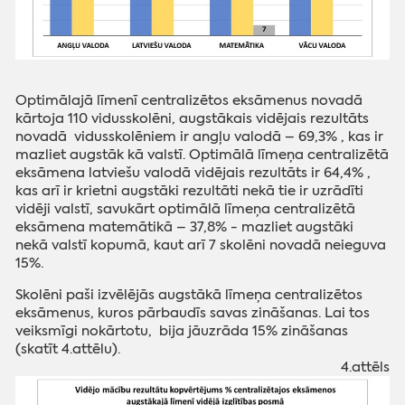
Optimālajā līmenī centralizētos eksāmenus novadā
kārtoja 110 vidusskolēni, augstākais vidējais rezultāts
novadā vidusskolēniem ir angļu valodā – 69,3% , kas ir
mazliet augstāk kā valstī. Optimālā līmeņa centralizētā
eksāmena latviešu valodā vidējais rezultāts ir 64,4% ,
kas arī ir krietni augstāki rezultāti nekā tie ir uzrādīti
vidēji valstī, savukārt optimālā līmeņa centralizētā
eksāmena matemātikā – 37,8% - mazliet augstāki
nekā valstī kopumā, kaut arī 7 skolēni novadā neieguva
15%.
Skolēni paši izvēlējās augstākā līmeņa centralizētos
eksāmenus, kuros pārbaudīs savas zināšanas. Lai tos
veiksmīgi nokārtotu, bija jāuzrāda 15% zināšanas
(skatīt 4.attēlu).
‌4.attēls