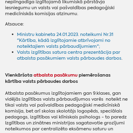
nepilngadīga izglītojamā likumiskā pārstāvja
iesniegumu un valsts vai pašvaldības pedagoģiski
medicīniskās komisijas atzinumu.
Atsauce:
Ministru kabineta 24.01.2023. noteikumi Nr.31
"
Kārtība, kādā izglītojamie atbrīvojami no
noteiktajiem valsts pārbaudījumiem";
Valsts izglītības satura centra prezentācija par
atbalsta pasākumiem valsts pārbaudes darbos
.
Vienkāršota
atbalsta pasākumu
piemērošanas
kārtība valsts pārbaudes darbos
Atbalsta pasākumus izglītojamiem gan 9.klases, gan
vidējās izglītības valsts pārbaudījumos varēs noteikt ne
tikai valsts vai pašvaldības pedagoģiski medicīniskā
komisija, bet arī skolas skolotājs logopēds, speciālais
pedagogs, izglītības vai klīniskais psihologs - to paredz
Izglītības un zinātnes ministrijas sagatavotie grozījumi
noteikumos par centralizēto eksāmenu saturu un