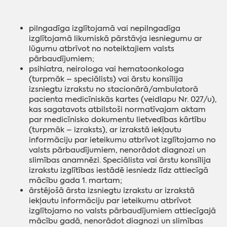
pilngadīga izglītojamā vai nepilngadīga
izglītojamā likumiskā pārstāvja iesniegumu ar
lūgumu atbrīvot no noteiktajiem valsts
pārbaudījumiem;
psihiatra, neirologa vai hematoonkologa
(turpmāk – speciālists) vai ārstu konsīlija
izsniegtu izrakstu no stacionārā/ambulatorā
pacienta medicīniskās kartes (veidlapu Nr. 027/u),
kas sagatavots atbilstoši normatīvajam aktam
par medicīnisko dokumentu lietvedības kārtību
(turpmāk – izraksts), ar izrakstā iekļautu
informāciju par ieteikumu atbrīvot izglītojamo no
valsts pārbaudījumiem, nenorādot diagnozi un
slimības anamnēzi. Speciālista vai ārstu konsīlija
izrakstu izglītības iestādē iesniedz līdz attiecīgā
mācību gada 1. martam;
ārstējošā ārsta izsniegtu izrakstu ar izrakstā
iekļautu informāciju par ieteikumu atbrīvot
izglītojamo no valsts pārbaudījumiem attiecīgajā
mācību gadā, nenorādot diagnozi un slimības