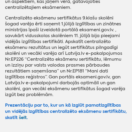
un aspektiem, kas jāņem vērā, gatavojoties
centralizētajiem eksāmeniem.
Centralizēto eksāmenu sertifikātus 9.klašu skolēni
šogad varēja ērti saņemt 1.jūlijā Izglītības un zinātnes
ministrijas īpaši izveidotā portālā eksameni.gov.lv. ,
savukārt vidusskolas skolēniem 11. jūlijā bija pieejami
vidējās izglītības sertifikāti. Apskatīt centralizēto
eksāmenu rezultātus un iegūt sertifikātus pilngadīgi
skolēni un vecāki varēja arī Latvija.lv e-pakalpojumos
Nr.EP226 “Centralizēto eksāmenu sertifikātu, lēmumu
un izziņu par valsts valodas prasmes pārbaudes
rezultātiem saņemšana” un Nr.EP181 “Mani dati
izglītības reģistros”. Gan portāls eksameni.gov.lv, gan
Latvija.lv e-pakalpojumi darbojās optimāli un gan
skolēni, gan vecāki eksāmenu sertifikātus šogad varēja
izgūt bez problēmām.
Prezentāciju par to, kur un kā izglūt
pamatizglītības
un
vidējās izglītības centralizēto eksāmenu
sertifikātu,
skatīt
šeit
.