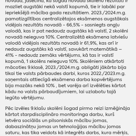
novadā, jāsecina, ka šogad novadā skolēnu rezultāti ir
mazliet augstāki nekā valstī kopumā, tie ir labāki par
iepriekšējā mācība gada rezultātiem. 2023./2024.m.g.
pamatizglītības centralizētajos eksāmenos augstākais
vidējais rezultāts novadā - 66,5% - sasniegts angļu
valodā, kas ir pat nedaudz augstāks kā valstī, 2 skolēni
novadā neieguva 10%. Centralizētā eksāmena latviešu
valodā vidējais rezultāts novadā ir 61,9%, kas arī ir
nedaudz augstāks kā valstī, savukārt matemātikā –
41% - nedaudz zemāks vērtējums, kā tas ir valstī
kopumā, 1 skolēns neieguva 10%. Skolēniem atkārtoti
mācoties 9.klasē, 2023./2024.m.g. obligāti jākārto bija
tikai tie valsts pārbaudes darbi, kuros 2022./2023.m.g.
saņemtais attiecīgā eksāmena darba kopvērtējums
bija mazāks nekā 10% , bet varēja arī izvēlēties kārtot
kādu no valsts pārbaudījumiem, lai uzlabotu tajā
iegūto vērtējumu.
Pēc izvēles 9.klašu skolēni šogad pirmo reizi izmēģināja
kārtot starpdisciplināro monitoringa darbu, kurš
ietvēra sociālās un pilsoniskās mācību jomas,
dabaszinātņu jomas un tehnoloģijas mācību jomas
saturu, kas tika veidots kā integrēts darbs, kura mērķis,