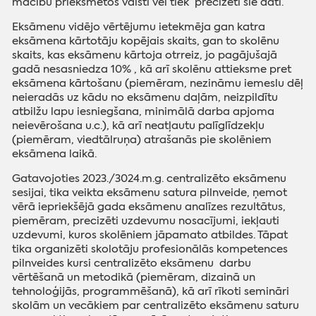
mācību priekšmetos valstī vēl tiek precizēti šie dati.
Eksāmenu vidējo vērtējumu ietekmēja gan katra
eksāmena kārtotāju kopējais skaits, gan to skolēnu
skaits, kas eksāmenu kārtoja otrreiz, jo pagājušajā
gadā nesasniedza 10% , kā arī skolēnu attieksme pret
eksāmena kārtošanu (piemēram, nezināmu iemeslu dēļ
neieradās uz kādu no eksāmenu daļām, neizpildītu
atbilžu lapu iesniegšana, minimālā darba apjoma
neievērošana u.c.), kā arī neatļautu palīglīdzekļu
(piemēram, viedtālruņa) atrašanās pie skolēniem
eksāmena laikā.
Gatavojoties 2023./3024.m.g. centralizēto eksāmenu
sesijai, tika veikta eksāmenu satura pilnveide, ņemot
vērā iepriekšējā gada eksāmenu analīzes rezultātus,
piemēram, precizēti uzdevumu nosacījumi, iekļauti
uzdevumi, kuros skolēniem jāpamato atbildes. Tāpat
tika organizēti skolotāju profesionālās kompetences
pilnveides kursi centralizēto eksāmenu darbu
vērtēšanā un metodikā (piemēram, dizainā un
tehnoloģijās, programmēšanā), kā arī rīkoti semināri
skolām un vecākiem par centralizēto eksāmenu saturu