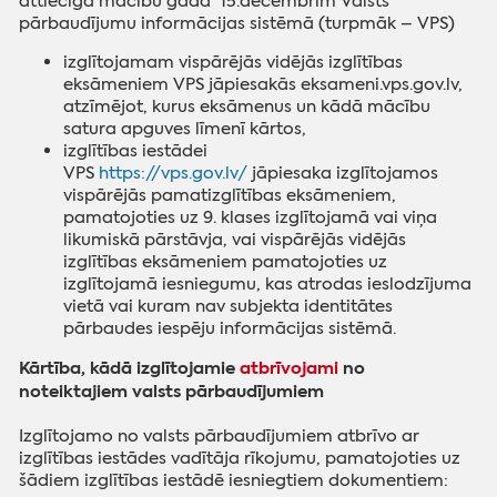
attiecīgā mācību gada 15.decembrim Valsts
pārbaudījumu informācijas sistēmā (turpmāk – VPS)
izglītojamam vispārējās vidējās izglītības
eksāmeniem VPS jāpiesakās eksameni.vps.gov.lv,
atzīmējot, kurus eksāmenus un kādā mācību
satura apguves līmenī kārtos,
izglītības iestādei
VPS
https://vps.gov.lv/
jāpiesaka izglītojamos
vispārējās pamatizglītības eksāmeniem,
pamatojoties uz 9. klases izglītojamā vai viņa
likumiskā pārstāvja, vai vispārējās vidējās
izglītības eksāmeniem pamatojoties uz
izglītojamā iesniegumu, kas atrodas ieslodzījuma
vietā vai kuram nav subjekta identitātes
pārbaudes iespēju informācijas sistēmā.
Kārtība, kādā izglītojamie
atbrīvojami
no
noteiktajiem valsts pārbaudījumiem
Izglītojamo no valsts pārbaudījumiem atbrīvo ar
izglītības iestādes vadītāja rīkojumu, pamatojoties uz
šādiem izglītības iestādē iesniegtiem dokumentiem: