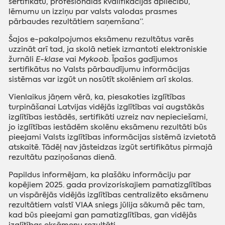
sertifikātu, profesionālās kvalifikācijas apliecību,
lēmumu un izziņu par valsts valodas prasmes
pārbaudes rezultātiem saņemšana”.
Šajos e-pakalpojumos eksāmenu rezultātus varēs
uzzināt arī tad, ja skolā netiek izmantoti elektroniskie
žurnāli
E-klase
vai
Mykoob
. Īpašos gadījumos
sertifikātus no Valsts pārbaudījumu informācijas
sistēmas var izgūt un nosūtīt skolēniem arī skolas.
Vienlaikus jāņem vērā, ka, piesakoties izglītības
turpināšanai Latvijas vidējās izglītības vai augstākās
izglītības iestādēs, sertifikāti uzreiz nav nepieciešami,
jo izglītības iestādēm skolēnu eksāmenu rezultāti būs
pieejami Valsts izglītības informācijas sistēmā izvietotā
atskaitē. Tādēļ nav jāsteidzas izgūt sertifikātus pirmajā
rezultātu paziņošanas dienā.
Papildus informējam, ka plašāku informāciju par
kopējiem 2025. gada provizoriskajiem pamatizglītības
un vispārējās vidējās izglītības centralizēto eksāmenu
rezultātiem valstī VIAA sniegs jūlija sākumā pēc tam,
kad būs pieejami gan pamatizglītības, gan vidējās