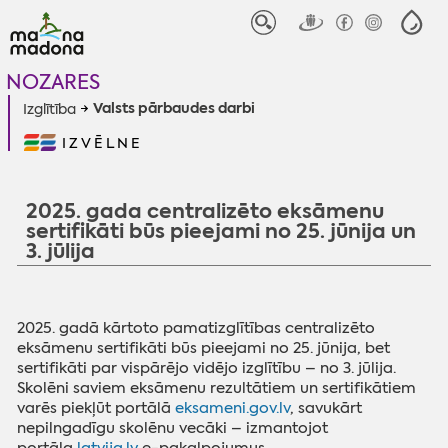
NOZARES
Valsts pārbaudes darbi
Izglītība
IZVĒLNE
2025. gada centralizēto eksāmenu
sertifikāti būs pieejami no 25. jūnija un
3. jūlija
2025. gadā kārtoto pamatizglītības centralizēto
eksāmenu sertifikāti būs pieejami no 25. jūnija, bet
sertifikāti par vispārējo vidējo izglītību – no 3. jūlija.
Skolēni saviem eksāmenu rezultātiem un sertifikātiem
varēs piekļūt portālā
eksameni.gov.lv
, savukārt
nepilngadīgu skolēnu vecāki – izmantojot
portāla
latvija.lv
e-pakalpojumus.