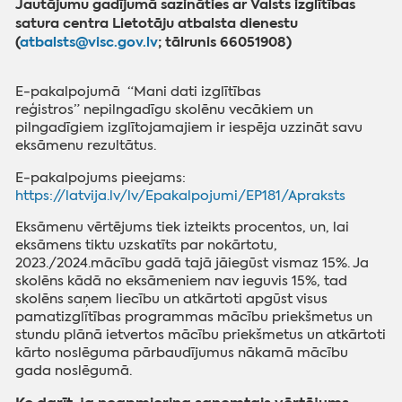
Jautājumu gadījumā sazināties ar Valsts izglītības
satura centra Lietotāju atbalsta dienestu
(
atbalsts@visc.gov.lv
; tālrunis 66051908)
E-pakalpojumā “Mani dati izglītības
reģistros”
nepilngadīgu skolēnu vecākiem un
pilngadīgiem izglītojamajiem
ir iespēja uzzināt savu
eksāmenu rezultātus.
E-pakalpojums pieejams:
https://latvija.lv/lv/Epakalpojumi/EP181/Apraksts
Eksāmenu vērtējums tiek izteikts procentos, un, lai
eksāmens tiktu uzskatīts par nokārtotu,
2023./2024.mācību gadā tajā jāiegūst vismaz 15%.
Ja
skolēns kādā no eksāmeniem nav ieguvis 15%, tad
skolēns saņem liecību un atkārtoti apgūst visus
pamatizglītības programmas mācību priekšmetus un
stundu plānā ietvertos mācību priekšmetus un atkārtoti
kārto noslēguma pārbaudījumus nākamā mācību
gada noslēgumā.