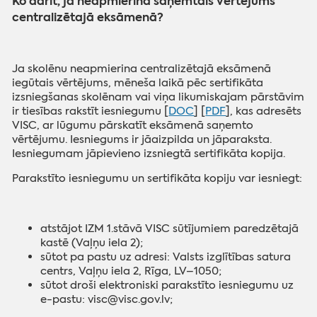
Ko darīt, ja neapmierina saņemtais vērtējums
centralizētajā eksāmenā?
‌J
a skolēnu neapmierina centralizētajā eksāmenā
iegūtais vērtējums, mēneša laikā pēc sertifikāta
izsniegšanas skolēnam vai viņa likumiskajam pārstāvim
ir tiesības rakstīt iesniegumu [
DOC
] [
PDF
], kas adresēts
VISC, ar lūgumu pārskatīt eksāmenā saņemto
vērtējumu. Iesniegums ir jāaizpilda un jāparaksta.
Iesniegumam jāpievieno izsniegtā sertifikāta kopija.
Parakstīto iesniegumu un sertifikāta kopiju var iesniegt:
atstājot IZM 1.stāvā VISC sūtījumiem paredzētajā
kastē (Vaļņu iela 2);
sūtot pa pastu uz adresi: Valsts izglītības satura
centrs, Vaļņu iela 2, Rīga, LV–1050;
sūtot droši elektroniski parakstīto iesniegumu uz
e-pastu: visc@visc.gov.lv;