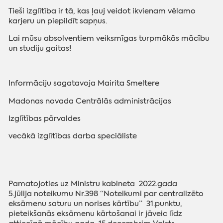
Tieši izglītība ir tā, kas ļauj veidot ikvienam vēlamo
karjeru un piepildīt sapņus.
Lai mūsu absolventiem veiksmīgas turpmākās mācību
un studiju gaitas!
‌Informāciju sagatavoja
Mairita Smeltere
Madonas novada Centrālās administrācijas
Izglītības pārvaldes
vecākā izglītības darba speciāliste
P
amatojoties uz Ministru kabineta
2022.gada
5.jūlija
noteikumu Nr.398 “Noteikumi par centralizēto
eksāmenu saturu un norises kārtību” 31.punktu,
pieteikšanās eksāmenu kārtošanai ir jāveic līdz