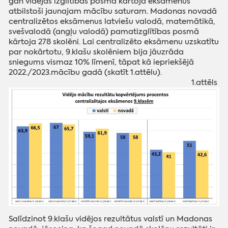
gan vidējās izglītības posmā kārtoja eksāmenus
atbilstoši jaunajam mācību saturam. Madonas novadā
centralizētos eksāmenus latviešu valodā, matemātikā,
svešvalodā (angļu valodā) pamatizglītības posmā
kārtoja 278 skolēni. Lai centralizēto eksāmenu uzskatītu
par nokārtotu, 9.klašu skolēniem bija jāuzrāda
sniegums vismaz 10% līmenī, tāpat kā iepriekšējā
2022./2023.mācību gadā (skatīt 1.attēlu).
1.attēls
Salīdzinot 9.klašu vidējos rezultātus valstī un Madonas