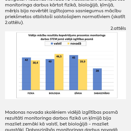
monitoringa darbus kārtot fizikā, bioloģijā, ķīmijā,
mērķis bija novērtēt izglītojamo sasniegumus mācību
priekšmetos atbilstoši saistošajiem normatīviem (skatīt
2.attēlu).
2.attēls
Madonas novada skolēniem vidējā izglītības posmā
rezultāti monitoringa darbos fizikā un ķīmijā bija
mazliet zemāki kā valstī, bet bioloģijā - mazliet
augstāki. Dabaszinībās monitoringa darbus novadā