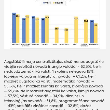
Augstākā līmeņa centralizētajos eksāmenos augstākie
vidējie rezultāti novadā ir angļu valodā - 62,5%, tie ir
nedaudz zemāki kā valstī, 1 skolēns neieguva 15%;
latviešu valodā un literatūrā novadā – 61,2%, tie ir
mazliet augstāki kā valstī, matemātikā novadā –
55,5%, tie ir mazliet zemāki kā valstī, bioloģijā novadā
– 59,8%, tie ir mazliet augstāki kā valstī, ķīmijā novadā
– 57,5%, vēsturē novadā – 34,9%, dizains un
tehnoloģijas novadā – 51,8%, programmēšana novadā
– 43%, sociālās zinātnes novadā – 32,6%, dažos