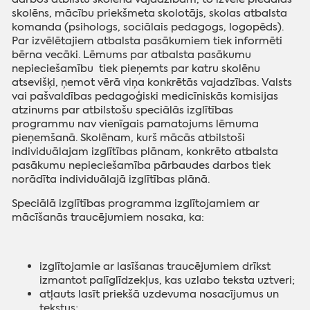
skolēns, mācību priekšmeta skolotājs, skolas atbalsta
komanda (psihologs, sociālais pedagogs, logopēds).
Par izvēlētajiem atbalsta pasākumiem tiek informēti
bērna vecāki. Lēmums par atbalsta pasākumu
nepieciešamību tiek pieņemts par katru skolēnu
atsevišķi, ņemot vērā viņa konkrētās vajadzības. Valsts
vai pašvaldības pedagoģiski medicīniskās komisijas
atzinums par atbilstošu speciālās izglītības
programmu nav vienīgais pamatojums lēmuma
pieņemšanā. Skolēnam, kurš mācās atbilstoši
individuālajam izglītības plānam, konkrēto atbalsta
pasākumu nepieciešamība pārbaudes darbos tiek
norādīta individuālajā izglītības plānā.
Speciālā izglītības programma izglītojamiem ar
mācīšanās traucējumiem nosaka, ka:
izglītojamie ar lasīšanas traucējumiem drīkst
izmantot palīglīdzekļus, kas uzlabo teksta uztveri;
atļauts lasīt priekšā uzdevuma nosacījumus un
tekstus;