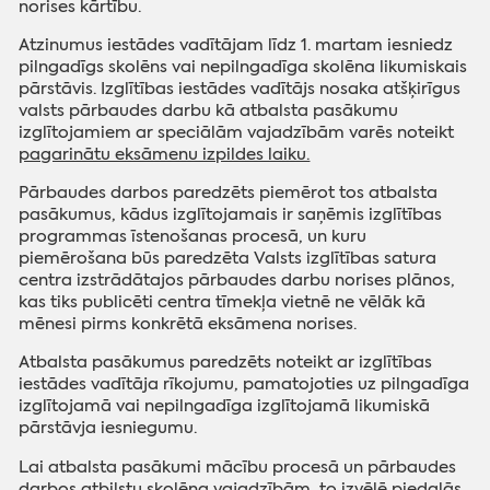
norises kārtību.
Atzinumus iestādes vadītājam līdz 1. martam iesniedz
pilngadīgs skolēns vai nepilngadīga skolēna likumiskais
pārstāvis. Izglītības iestādes vadītājs nosaka atšķirīgus
valsts pārbaudes darbu kā atbalsta pasākumu
izglītojamiem ar speciālām vajadzībām varēs noteikt
pagarinātu eksāmenu izpildes laiku.
Pārbaudes darbos paredzēts piemērot tos atbalsta
pasākumus, kādus izglītojamais ir saņēmis izglītības
programmas īstenošanas procesā, un kuru
piemērošana būs paredzēta Valsts izglītības satura
centra izstrādātajos pārbaudes darbu norises plānos,
kas tiks publicēti centra tīmekļa vietnē ne vēlāk kā
mēnesi pirms konkrētā eksāmena norises.
Atbalsta pasākumus paredzēts noteikt ar izglītības
iestādes vadītāja rīkojumu, pamatojoties uz pilngadīga
izglītojamā vai nepilngadīga izglītojamā likumiskā
pārstāvja iesniegumu.
Lai atbalsta pasākumi mācību procesā un pārbaudes
darbos atbilstu skolēna vajadzībām, to izvēlē piedalās