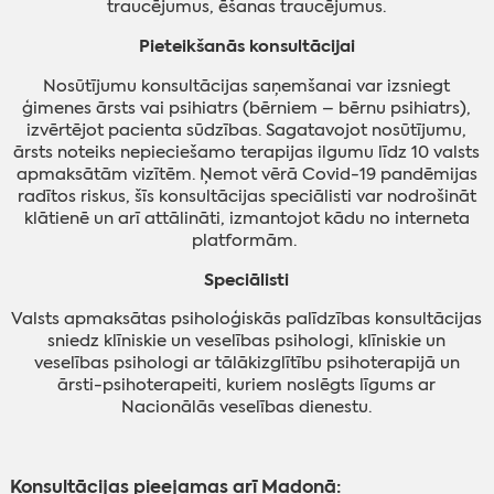
traucējumus, ēšanas traucējumus.
Pieteikšanās konsultācijai
Nosūtījumu konsultācijas saņemšanai var izsniegt
ģimenes ārsts vai psihiatrs (bērniem – bērnu psihiatrs),
izvērtējot pacienta sūdzības. Sagatavojot nosūtījumu,
ārsts noteiks nepieciešamo terapijas ilgumu līdz 10 valsts
apmaksātām vizītēm. Ņemot vērā Covid-19 pandēmijas
radītos riskus, šīs konsultācijas speciālisti var nodrošināt
klātienē un arī attālināti, izmantojot kādu no interneta
platformām.
Speciālisti
Valsts apmaksātas psiholoģiskās palīdzības konsultācijas
sniedz klīniskie un veselības psihologi, klīniskie un
veselības psihologi ar tālākizglītību psihoterapijā un
ārsti-psihoterapeiti, kuriem noslēgts līgums ar
Nacionālās veselības dienestu.
Konsultācijas pieejamas arī Madonā: