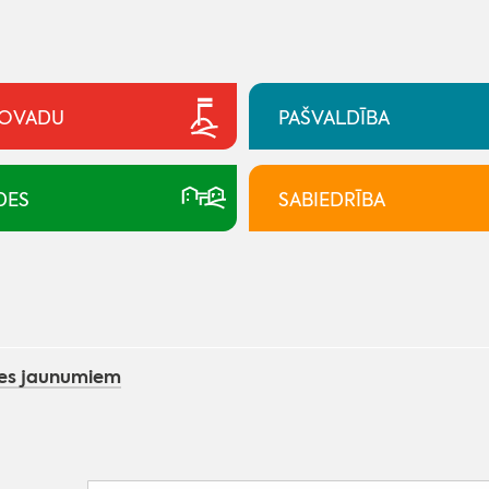
NOVADU
PAŠVALDĪBA
DES
SABIEDRĪBA
ies jaunumiem