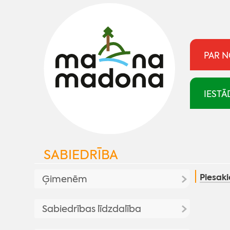
PAR 
IESTĀ
SABIEDRĪBA
Piesak
Ģimenēm
Atbalsts ģimenēm
Sabiedrības līdzdalība
Aktualitates