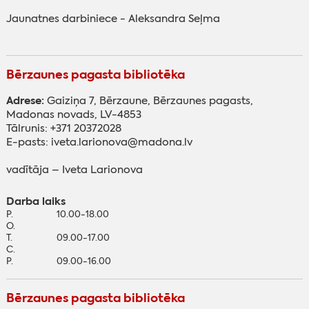
Jaunatnes darbiniece - Aleksandra Seļma
Bērzaunes pagasta bibliotēka
Adrese:
Gaiziņa 7, Bērzaune, Bērzaunes pagasts,
Madonas novads, LV-4853
Tālrunis: +371 20372028
E-pasts: iveta.larionova@madona.lv
vadītāja – Iveta Larionova
Darba laiks
P.
10.00-18.00
O.
T.
09.00-17.00
C.
P.
09.00-16.00
Bērzaunes pagasta bibliotēka