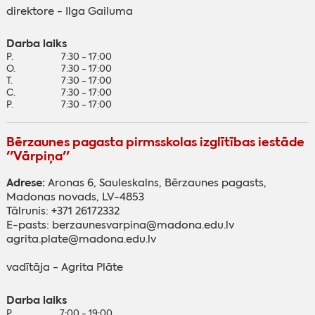
direktore - Ilga Gailuma
Darba laiks
P.
7:30 - 17:00
O.
7:30 - 17:00
T.
7:30 - 17:00
C.
7:30 - 17:00
P.
7:30 - 17:00
Bērzaunes pagasta pirmsskolas izglītības iestāde
''Vārpiņa''
Adrese:
Aronas 6, Sauleskalns, Bērzaunes pagasts,
Madonas novads, LV-4853
Tālrunis: +371 26172332
E-pasts: berzaunesvarpina@madona.edu.lv
agrita.plate@madona.edu.lv
vadītāja - Agrita Plāte
Darba laiks
P.
7:00 - 19:00