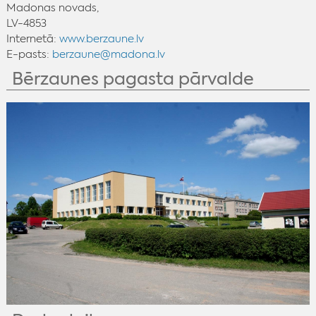
Madonas novads,
LV-4853
Internetā:
www.berzaune.lv
E-pasts:
berzaune@madona.lv
Bērzaunes pagasta pārvalde