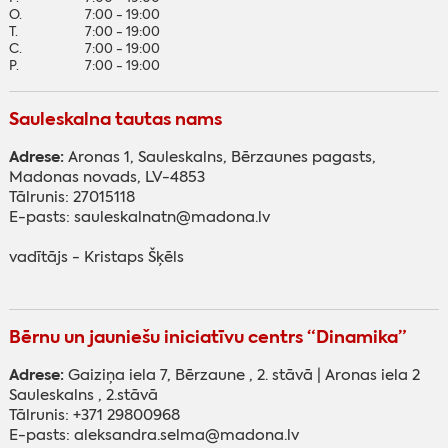
O.
7:00 - 19:00
T.
7:00 - 19:00
C.
7:00 - 19:00
P.
7:00 - 19:00
Sauleskalna tautas nams
Adrese:
Aronas 1, Sauleskalns, Bērzaunes pagasts,
Madonas novads, LV-4853
Tālrunis: 27015118
E-pasts: sauleskalnatn@madona.lv
vadītājs - Kristaps Šķēls
Bērnu un jauniešu iniciatīvu centrs “Dinamika”
Adrese:
Gaiziņa iela 7, Bērzaune , 2. stāvā | Aronas iela 2
Sauleskalns , 2.stāvā
Tālrunis: +371 29800968
E-pasts: aleksandra.selma@madona.lv