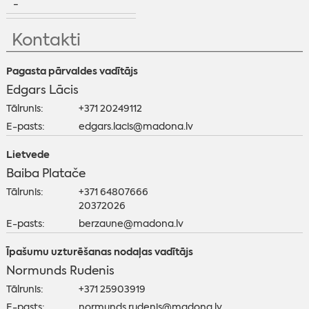
-
Kontakti
Pagasta pārvaldes vadītājs
Edgars Lācis
Tālrunis:
+371 20249112
E-pasts:
edgars.lacis@madona.lv
Lietvede
Baiba Platače
Tālrunis:
+371 64807666
20372026
E-pasts:
berzaune@madona.lv
Īpašumu uzturēšanas nodaļas vadītājs
Normunds Rudenis
Tālrunis:
+371 25903919
E-pasts:
normunds.rudenis@madona.lv