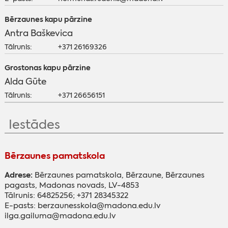
Bērzaunes kapu pārzine
Antra Baškevica
Tālrunis:
+371 26169326
Grostonas kapu pārzine
Alda Gūte
Tālrunis:
+371 26656151
Iestādes
Bērzaunes pamatskola
Adrese:
Bērzaunes pamatskola, Bērzaune, Bērzaunes
pagasts, Madonas novads, LV-4853
Tālrunis: 64825256; +371 28345322
E-pasts: berzaunesskola@madona.edu.lv
ilga.gailuma@madona.edu.lv