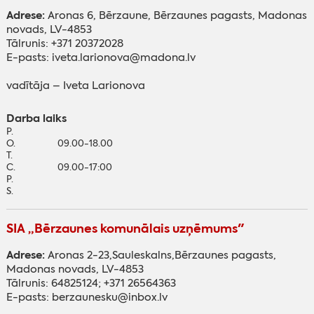
Adrese:
Aronas 6, Bērzaune, Bērzaunes pagasts, Madonas
novads, LV-4853
Tālrunis: +371 20372028
E-pasts: iveta.larionova@madona.lv
vadītāja – Iveta Larionova
Darba laiks
P.
O.
09.00-18.00
T.
C.
09.00-17:00
P.
S.
SIA „Bērzaunes komunālais uzņēmums"
Adrese:
Aronas 2-23,Sauleskalns,Bērzaunes pagasts,
Madonas novads, LV-4853
Tālrunis: 64825124; +371 26564363
E-pasts: berzaunesku@inbox.lv