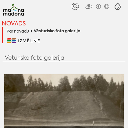
NOVADS
Vēsturisko foto galerija
Par novadu
IZVĒLNE
Vēturisko foto galerija