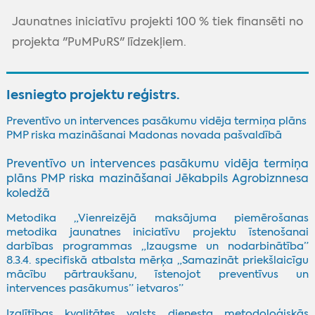
Jaunatnes iniciatīvu projekti 100 % tiek finansēti no
projekta "PuMPuRS" līdzekļiem.
Iesniegto projektu reģistrs.
Preventīvo un intervences pasākumu vidēja termiņa plāns
PMP riska mazināšanai Madonas novada pašvaldībā
Preventīvo un intervences pasākumu vidēja termiņa
plāns PMP riska mazināšanai Jēkabpils Agrobiznnesa
koledžā
Metodika „Vienreizējā maksājuma piemērošanas
metodika jaunatnes iniciatīvu projektu īstenošanai
darbības programmas „Izaugsme un nodarbinātība”
8.3.4. specifiskā atbalsta mērķa „Samazināt priekšlaicīgu
mācību pārtraukšanu, īstenojot preventīvus un
intervences pasākumus” ietvaros”
Izglītības kvalitātes valsts dienesta metodoloģiskās