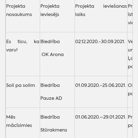
Projekta
Projekta
Projekta ieviešanas
Proj
nosaukums
ieviesējs
laiks
īste
viet
Es ticu, ka
Biedrība
02.12.2020.-30.09.2021.
Vest
varu!
un
OK Arona
Ļau
pag
Soli pa solim
Biedrība
01.09.2020.-25.06.2021.
Ošu
pag
Pauze AD
Mēs
Biedrība
01.06.2020.–29.01.2021.
Prau
mācīsimies
pag
Stūrakmens