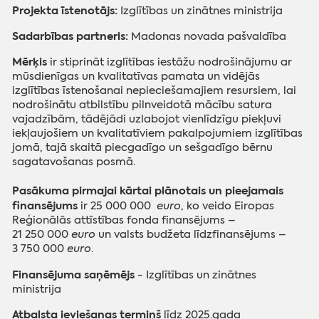
Projekta īstenotājs:
Izglītības un zinātnes ministrija
Sadarbības partneris:
Madonas novada pašvaldība
Mērķis
ir
stiprināt izglītības iestāžu nodrošinājumu ar
mūsdienīgas un kvalitatīvas pamata un vidējās
izglītības īstenošanai nepieciešamajiem resursiem, lai
nodrošinātu atbilstību pilnveidotā mācību satura
vajadzībām, tādējādi uzlabojot vienlīdzīgu piekļuvi
iekļaujošiem un kvalitatīviem pakalpojumiem izglītības
jomā, tajā skaitā piecgadīgo un sešgadīgo bērnu
sagatavošanas posmā
.
Pasākuma
pirmajai kārtai plānotais un pieejamais
finansējums
ir 25 000 000
euro
, ko veido Eiropas
Reģionālās attīstības fonda finansējums –
21 250 000
euro
un valsts budžeta līdzfinansējums –
3 750 000
euro
.
Finansējuma saņēmējs
- Izglītības un zinātnes
ministrija
Atbalsta ieviešanas termiņš
līdz 2025.gada