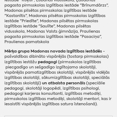
pagasta pirmsskolas izglītības iestāde "Brīnumdārzs",
Madonas pilsētas pirmsskolas izglītības iestāde
"Kastanītis", Madonas pilsētas pirmsskolas izglītības
iestāde "Priedīte", Madonas pilsētas pirmsskolas
izglītības iestāde "Saulīte", Madonas pilsētas
vidusskola, Madonas Valsts ģimnāzija, Praulienas
pagasta pirmsskolas izglītības iestāde "Pasaciņa",
Praulienas pamatskola
Mērķa grupa Madonas novada izglītības iestādēs
-
pašvaldības dibināto vispārējās (tostarp pirmsskolas)
pedagogi
izglītības iestāžu
(
pirmsskolas izglītības
piecgadīgo un sešgadīgo izglītojamo skolotāji,
vispārējās pamatizglītības skolotāji, vispārējās vidējās
izglītības skolotāji, sākumizglītības skolotāji, speciālās
un atbalsta personāls
izglītības skolotāji)
(
speciālie
pedagogi, skolotāji logopēdi, izglītības psihologi,
pedagogi karjeras konsultanti, izglītības metodiķi,
pirmsskolas izglītības metodiķi, skolotāji mentori, kas ir
iesaistīti vispārējās izglītības satura īstenošanā).