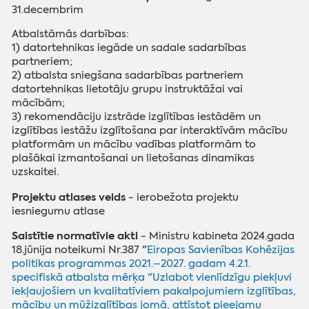
31.decembrim
Atbalstāmās darbības:
1) datortehnikas iegāde un sadale sadarbības
partneriem;
2) atbalsta sniegšana sadarbības partneriem
datortehnikas lietotāju grupu instruktāžai vai
mācībām;
3) rekomendāciju izstrāde izglītības iestādēm un
izglītības iestāžu izglītošana par interaktīvām mācību
platformām un mācību vadības platformām to
plašākai izmantošanai un lietošanas dinamikas
uzskaitei.
Projektu atlases veids
- ierobežota projektu
iesniegumu atlase
Saistītie normatīvie akti
- Ministru kabineta 2024.gada
18.jūnija noteikumi Nr.387 "
Eiropas Savienības Kohēzijas
politikas programmas 2021.–2027. gadam 4.2.1.
specifiskā atbalsta mērķa "Uzlabot vienlīdzīgu piekļuvi
iekļaujošiem un kvalitatīviem pakalpojumiem izglītības,
mācību un mūžizglītības jomā, attīstot pieejamu