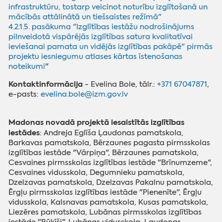
infrastruktūru, tostarp veicinot noturību izglītošanā un
mācībās attālinātā un tiešsaistes režīmā"
4.2.1.5. pasākuma "Izglītības iestāžu nodrošinājums
pilnveidotā vispārējās izglītības satura kvalitatīvai
ieviešanai pamata un vidējās izglītības pakāpē" pirmās
projektu iesniegumu atlases kārtas īstenošanas
noteikumi
"
Kontaktinformācija
-
Evelina Bole, tālr.:
+371 67047871
,
e-pasts:
evelina.bole@izm.gov.lv
Madonas novadā projektā iesaistītās izglītības
iestādes
: Andreja Eglīša Ļaudonas pamatskola,
Barkavas pamatskola, Bērzaunes pagasta pirmsskolas
izglītības iestāde "Vārpiņa", Bērzaunes pamatskola,
Cesvaines pirmsskolas izglītības iestāde "Brīnumzeme",
Cesvaines vidusskola, Degumnieku pamatskola,
Dzelzavas pamatskola, Dzelzavas Pakalnu pamatskola,
Ērgļu pirmsskolas izglītības iestāde "Pienenīte", Ērgļu
vidusskola, Kalsnavas pamatskola, Kusas pamatskola,
Liezēres pamatskola, Lubānas pirmsskolas izglītības
iestāde "Rūķīši", Lubānas vidusskola, Ļaudonas