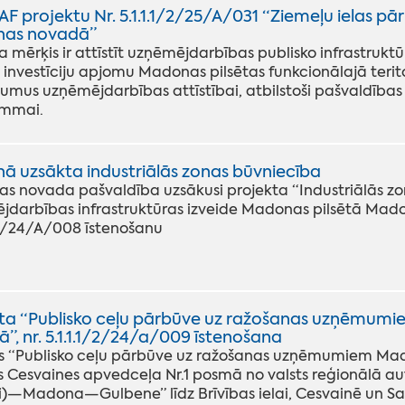
AF projektu Nr. 5.1.1.1/2/25/A/031 “Ziemeļu ielas 
as novadā”
a mērķis ir attīstīt uzņēmējdarbības publisko infrastruktū
 investīciju apjomu Madonas pilsētas funkcionālajā terito
jumus uzņēmējdarbības attīstībai, atbilstoši pašvaldības 
mmai.
 uzsākta industriālās zonas būvniecība
s novada pašvaldība uzsākusi projekta “Industriālās zo
jdarbības infrastruktūras izveide Madonas pilsētā Mado
/1/24/A/008 īstenošanu
ta “Publisko ceļu pārbūve uz ražošanas uzņēmum
”, nr. 5.1.1.1/2/24/a/009 īstenošana
ts “Publisko ceļu pārbūve uz ražošanas uzņēmumiem Ma
s Cesvaines apvedceļa Nr.1 posmā no valsts reģionālā au
i)—Madona—Gulbene” līdz Brīvības ielai, Cesvainē un Sa