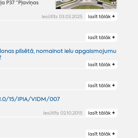
ļa P37 “Pļaviņas
Iesūtīts 03.03.2025
lasīt tālāk
lasīt tālāk
adonas pilsētā, nomainot ielu apgaismojumu
2
lasīt tālāk
lasīt tālāk
1.1.0/15/IPIA/VIDM/007
Iesūtīts 02.10.2015
lasīt tālāk
lasīt tālāk