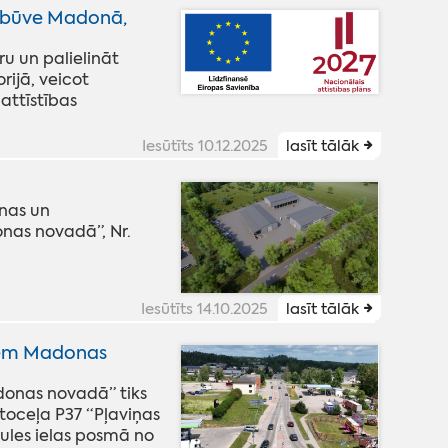
pārbūve Madonā,
ru un palielināt
rijā, veicot
attīstības
Iesūtīts 10.12.2025
lasīt tālāk
nas un
nas novadā”, Nr.
Iesūtīts 14.10.2025
lasīt tālāk
iem Madonas
donas novadā” tiks
toceļa P37 “Pļaviņas
ules ielas posmā no