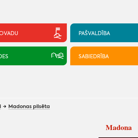
NOVADU
PAŠVALDĪBA
DES
SABIEDRĪBA
i
Madonas pilsēta
Madona