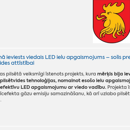
 ieviests viedais LED ielu apgaismojums – solis pret
ides attīstībai
mērķis bija i
 pilsētā veiksmīgi īstenots projekts, kura
pilsētvides tehnoloģijas, nomainot esošo ielu apgaism
efektīvu LED apgaismojumu ar viedo vadību.
Projekta 
īcefekta gāzu emisiju samazināšanu, kā arī uzlabo pilsētv
.