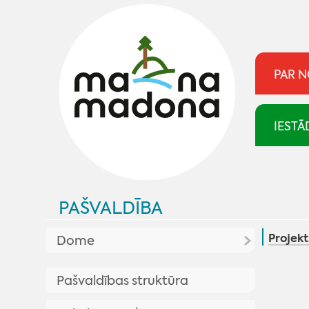
PAR 
IESTĀ
PAŠVALDĪBA
Projekt
Dome
Aktualitātes pašvaldībā
Pašvaldības struktūra
Plānotās sēdes
Pašvaldība skaidro