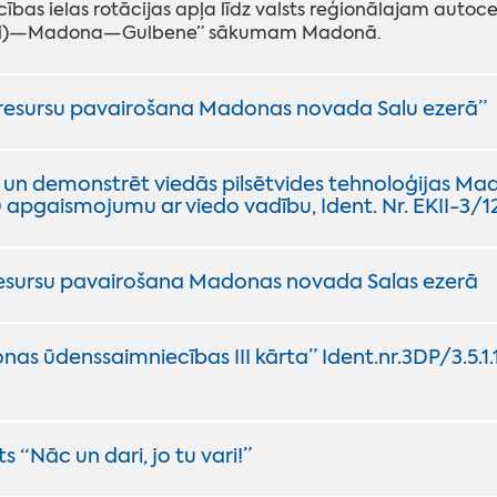
ības ielas rotācijas apļa līdz valsts reģionālajam autoce
iņi)—Madona—Gulbene” sākumam Madonā.
 resursu pavairošana Madonas novada Salu ezerā”
t un demonstrēt viedās pilsētvides tehnoloģijas M
 apgaismojumu ar viedo vadību, Ident. Nr. EKII-3/1
resursu pavairošana Madonas novada Salas ezerā
as ūdenssaimniecības III kārta” Ident.nr.3DP/3.5.
s “Nāc un dari, jo tu vari!”