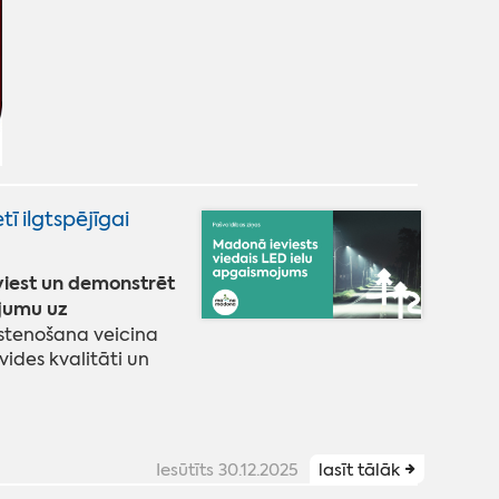
ī ilgtspējīgai
eviest un demonstrēt
ojumu uz
īstenošana veicina
ides kvalitāti un
Iesūtīts 30.12.2025
lasīt tālāk