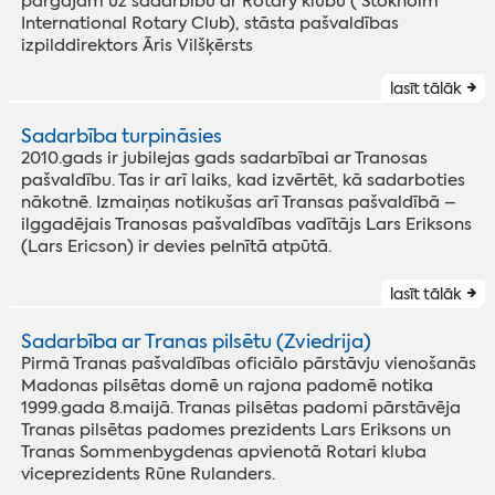
pārgājām uz sadarbību ar Rotary klubu ( Stokholm
International Rotary Club), stāsta pašvaldības
izpilddirektors Āris Vilšķērsts
lasīt tālāk
Sadarbība turpināsies
2010.gads ir jubilejas gads sadarbībai ar Tranosas
pašvaldību. Tas ir arī laiks, kad izvērtēt, kā sadarboties
nākotnē. Izmaiņas notikušas arī Transas pašvaldībā –
ilggadējais Tranosas pašvaldības vadītājs Lars Eriksons
(Lars Ericson) ir devies pelnītā atpūtā.
lasīt tālāk
Sadarbība ar Tranas pilsētu (Zviedrija)
Pirmā Tranas pašvaldības oficiālo pārstāvju vienošanās
Madonas pilsētas domē un rajona padomē notika
1999.gada 8.maijā. Tranas pilsētas padomi pārstāvēja
Tranas pilsētas padomes prezidents Lars Eriksons un
Tranas Sommenbygdenas apvienotā Rotari kluba
viceprezidents Rūne Rulanders.