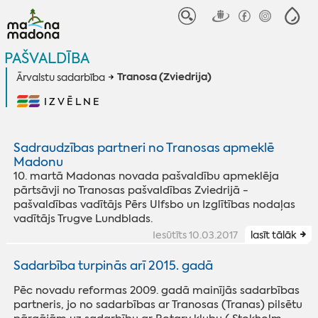
PAŠVALDĪBA
Tranosa (Zviedrija)
Ārvalstu sadarbība
IZVĒLNE
Sadraudzības partneri no Tranosas apmeklē
Madonu
10. martā Madonas novada pašvaldību apmeklēja
pārtsāvji no Tranosas pašvaldības Zviedrijā -
pašvaldības vadītājs Pērs Ulfsbo un Izglītības nodaļas
vadītājs Trugve Lundblads.
Iesūtīts 10.03.2017
lasīt tālāk
Sadarbība turpinās arī 2015. gadā
Pēc novadu reformas 2009. gadā mainījās sadarbības
partneris, jo no sadarbības ar Tranosas (Tranas) pilsētu