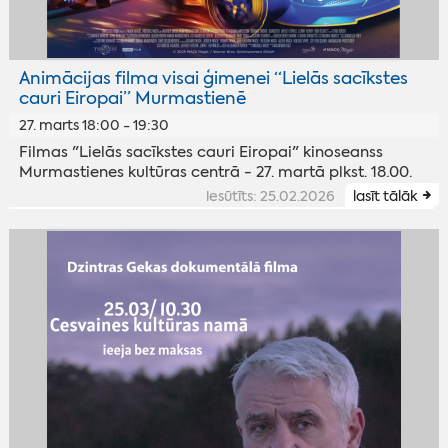
Animācijas filma visai ģimenei “Lielās sacīkstes
cauri Eiropai” Murmastienē
27. marts 18:00 - 19:30
Filmas "Lielās sacīkstes cauri Eiropai" kinoseanss
Murmastienes kultūras centrā - 27. martā plkst. 18.00.
iesūtīts: 25.02.2026
lasīt tālāk