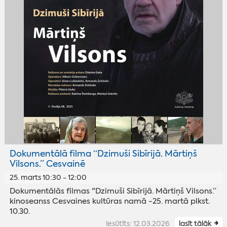
Dokumentālā filma “Dzimuši Sibīrijā. Mārtiņš
Vilsons.” Cesvainē
25. marts 10:30 - 12:00
Dokumentālās filmas "Dzimuši Sibīrijā. Mārtiņš Vilsons.”
kinoseanss Cesvaines kultūras namā -25. martā plkst.
10.30.
iesūtīts: 12.03.2026
lasīt tālāk