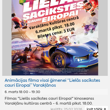
Animācijas filma visai ģimenei “Lielās sacīkstes
cauri Eiropai” Varakļānos
6. marts 18:00 - 19:30
Filmas "Lielās sacīkstes cauri Eiropai" kinoseanss
Varakļānu kultūras centrā - 6. martā plkst. 18.00.
iesūtīts: 25.02.2026
lasīt tālāk