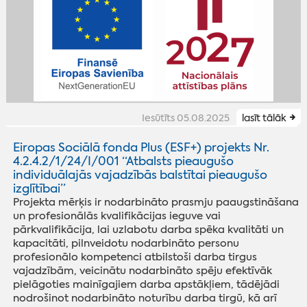
Iesūtīts 05.08.2025
lasīt tālāk
Eiropas Sociālā fonda Plus (ESF+) projekts Nr.
4.2.4.2/1/24/I/001 “Atbalsts pieaugušo
individuālajās vajadzībās balstītai pieaugušo
izglītībai”
Projekta mērķis ir nodarbināto prasmju paaugstināšana
un profesionālās kvalifikācijas ieguve vai
pārkvalifikācija, lai uzlabotu darba spēka kvalitāti un
kapacitāti, pilnveidotu nodarbināto personu
profesionālo kompetenci atbilstoši darba tirgus
vajadzībām, veicinātu nodarbināto spēju efektīvāk
pielāgoties mainīgajiem darba apstākļiem, tādējādi
nodrošinot nodarbināto noturību darba tirgū, kā arī