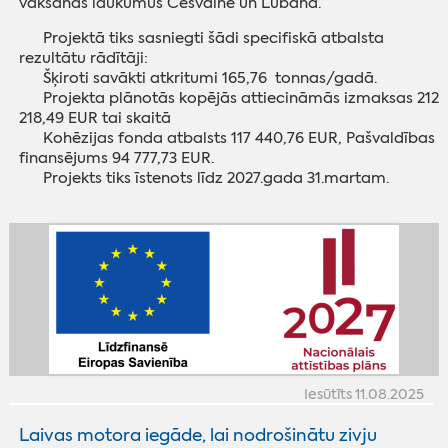
vākšanas laukumus Cesvainē un Lubānā.
Projektā tiks sasniegti šādi specifiskā atbalsta
rezultātu rādītāji:
Šķiroti savākti atkritumi 165,76 tonnas/gadā.
Projekta plānotās kopējās attiecināmās izmaksas 212
218,49 EUR tai skaitā
Kohēzijas fonda atbalsts 117 440,76 EUR, Pašvaldības
finansējums 94 777,73 EUR.
Projekts tiks īstenots līdz 2027.gada 31.martam.
Iesūtīts 11.08.2025
Laivas motora iegāde, lai nodrošinātu zivju