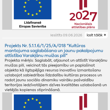
Iesūtīts 09.06.2026
lasīt tālāk
Projekts Nr. 5.1.1.6/1/25/A/018 "Kultūras
mantojuma saglabāšana un jaunu pakalpojumu
attīstība Varakļānu muižas pilī"
Projekta mērķis: Saglabāt, atjaunot un attīstīt Varakļānu
muižas pili, veicinot tās pieejamību un paplašinot
objekta kā ilgtspējīga resursa inovatīvu izmantošanu
uzlabojot sabiedrības līdzdalību kultūras procesos un
radot jaunu sociālo dinamiku vairāku pašvaldību
teritorijas iedzīvotājiem dzīves kvalitātes uzlabošanā un
vietējās kopienas stiprināšanā.