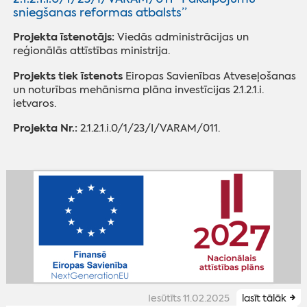
sniegšanas reformas atbalsts”
Projekta īstenotājs
:
Viedās administrācijas un
reģionālās attīstības ministrija.
Projekts tiek īstenots
Eiropas Savienības Atveseļošanas
un noturības mehānisma plāna investīcijas 2.1.2.1.i.
ietvaros.
Projekta Nr.:
2.1.2.1.i.0/1/23/I/VARAM/011.
Iesūtīts 11.02.2025
lasīt tālāk