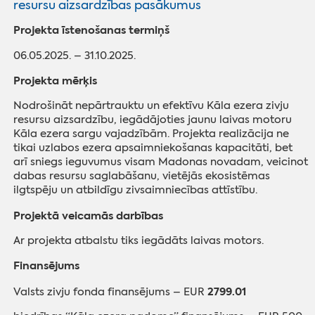
resursu aizsardzības pasākumus
Projekta īstenošanas termiņš
06.05.2025. – 31.10.2025.
Projekta mērķis
Nodrošināt nepārtrauktu un efektīvu Kāla ezera zivju
resursu aizsardzību, iegādājoties jaunu laivas motoru
Kāla ezera sargu vajadzībām. Projekta realizācija ne
tikai uzlabos ezera apsaimniekošanas kapacitāti, bet
arī sniegs ieguvumus visam Madonas novadam, veicinot
dabas resursu saglabāšanu, vietējās ekosistēmas
ilgtspēju un atbildīgu zivsaimniecības attīstību.
Projektā veicamās darbības
Ar projekta atbalstu tiks iegādāts laivas motors.
Finansējums
2799.01
Valsts zivju fonda finansējums – EUR