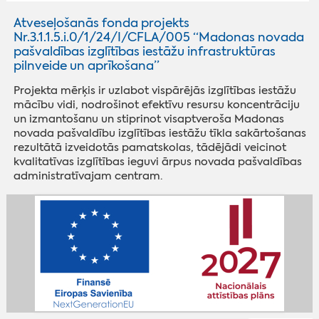
Atveseļošanās fonda projekts
Nr.3.1.1.5.i.0/1/24/I/CFLA/005 “Madonas novada
pašvaldības izglītības iestāžu infrastruktūras
pilnveide un aprīkošana”
Projekta mērķis ir uzlabot vispārējās izglītības iestāžu
mācību vidi, nodrošinot efektīvu resursu koncentrāciju
un izmantošanu un stiprinot visaptveroša Madonas
novada pašvaldību izglītības iestāžu tīkla sakārtošanas
rezultātā izveidotās pamatskolas, tādējādi veicinot
kvalitatīvas izglītības ieguvi ārpus novada pašvaldības
administratīvajam centram.