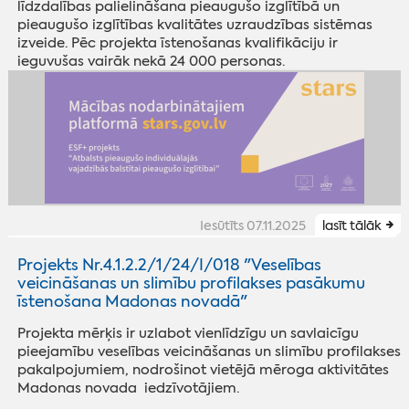
līdzdalības palielināšana pieaugušo izglītībā un
pieaugušo izglītības kvalitātes uzraudzības sistēmas
izveide. Pēc projekta īstenošanas kvalifikāciju ir
ieguvušas vairāk nekā 24 000 personas.
Iesūtīts 07.11.2025
lasīt tālāk
Projekts Nr.4.1.2.2/1/24/I/018 "Veselības
veicināšanas un slimību profilakses pasākumu
īstenošana Madonas novadā"
Projekta mērķis ir uzlabot vienlīdzīgu un savlaicīgu
pieejamību veselības veicināšanas un slimību profilakses
pakalpojumiem, nodrošinot vietējā mēroga aktivitātes
Madonas novada iedzīvotājiem.