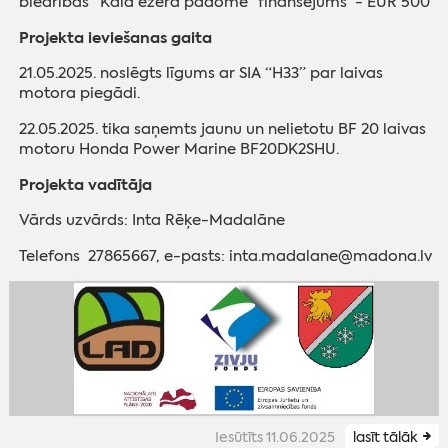
biedrības “Kāla ezera padome” finansējums - EUR 500
Projekta ieviešanas gaita
21.05.2025. noslēgts līgums ar SIA “H33” par laivas
motora piegādi.
22.05.2025. tika saņemts jaunu un nelietotu BF 20 laivas
motoru Honda Power Marine BF20DK2SHU.
Projekta vadītāja
Vārds uzvārds: Inta Rēķe-Madalāne
Telefons 27865667, e-pasts: inta.madalane@madona.lv
Iesūtīts 11.06.2025
lasīt tālāk