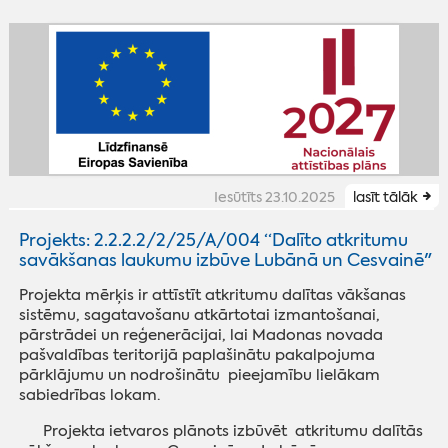
Iesūtīts 23.10.2025
lasīt tālāk
Projekts: 2.2.2.2/2/25/A/004 “Dalīto atkritumu
savākšanas laukumu izbūve Lubānā un Cesvainē"
Projekta mērķis ir attīstīt atkritumu dalītas vākšanas
sistēmu, sagatavošanu atkārtotai izmantošanai,
pārstrādei un reģenerācijai, lai Madonas novada
pašvaldības teritorijā paplašinātu pakalpojuma
pārklājumu un nodrošinātu pieejamību lielākam
sabiedrības lokam.
Projekta ietvaros plānots izbūvēt atkritumu dalītās