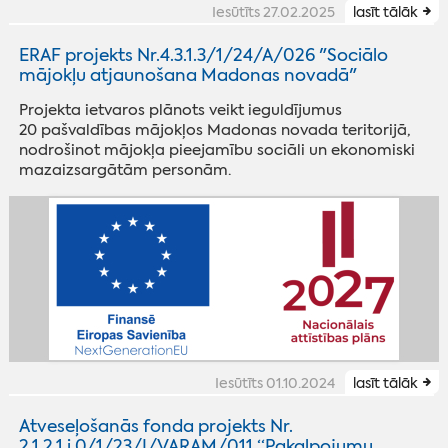
Iesūtīts 27.02.2025
lasīt tālāk
ERAF projekts Nr.4.3.1.3/1/24/A/026 "Sociālo
mājokļu atjaunošana Madonas novadā"
Projekta ietvaros plānots veikt ieguldījumus
20 pašvaldības mājokļos Madonas novada teritorijā,
nodrošinot mājokļa pieejamību sociāli un ekonomiski
mazaizsargātām personām.
Iesūtīts 01.10.2024
lasīt tālāk
Atveseļošanās fonda projekts Nr.
2.1.2.1.i.0/1/23/I/VARAM/011 “Pakalpojumu