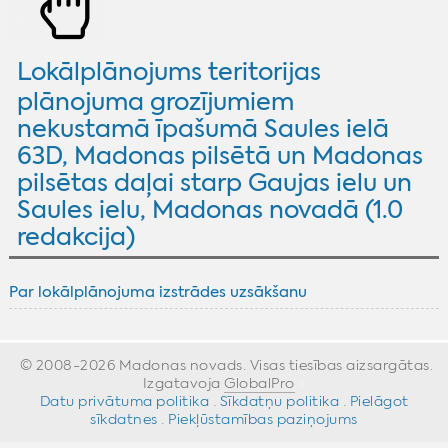
Lokālplānojums teritorijas
plānojuma grozījumiem
nekustamā īpašumā Saules ielā
63D, Madonas pilsētā un Madonas
pilsētas daļai starp Gaujas ielu un
Saules ielu, Madonas novadā (1.0
redakcija)
Par lokālplānojuma izstrādes uzsākšanu
© 2008-2026 Madonas novads. Visas tiesības aizsargātas.
Izgatavoja
GlobalPro
»
Datu privātuma politika
·
Sīkdatņu politika
·
Pielāgot
sīkdatnes
·
Piekļūstamības paziņojums