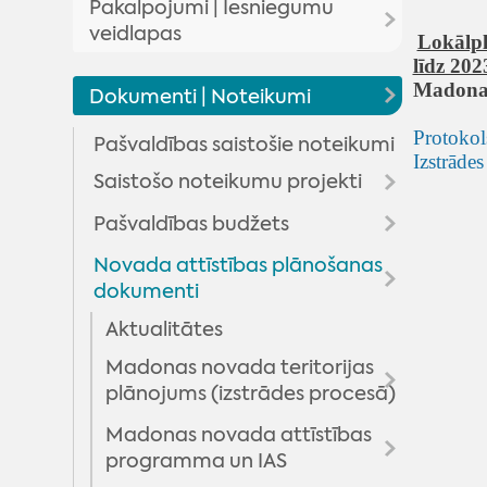
Pakalpojumi | Iesniegumu
Domes lēmumu un komiteju
veidlapas
Lokālpl
pārskats
līdz 202
Pakalpojumi
Madonas
Novada domes priekšsēdētājs
Domes lēmumi
Dokumenti | Noteikumi
Iesniegumu veidlapas
Deputāti
Komitejas sēdes
Protokol
Pašvaldības saistošie noteikumi
Izstrādes
Madonas novada pašvaldības
Domes sēžu audioierakstu
Domes komitejas
Arhīvs
Saistošo noteikumu projekti
pakalpojumi
arhīvs
Domes komisijas
Pašvaldības budžets
Rezultāti viedokļa
Maksas pakalpojumu
noskaidrošanai
cenrādis
Novada attīstības plānošanas
Budžeta informācija
dokumenti
Valsts un pašvaldības vienoto
Budžeta grozījumi
klientu apkalpošanas centru
Aktualitātes
pakalpojumi
Madonas novada teritorijas
plānojums (izstrādes procesā)
Madonas novada attīstības
Izstrādes process
programma un IAS