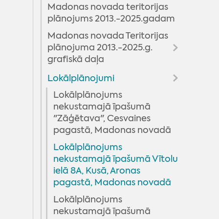
Madonas novada teritorijas
Rīcību un investīciju plāna
plānojums 2013.-2025.gadam
aktualizācija
Madonas novada Teritorijas
Apstiprinātā redakcija
plānojuma 2013.-2025.g.
Madonas novada attīstības
grafiskā daļa
programmas 2022-2028 un
stratēģijas 2022-2047
Lokālplānojumi
Aronas pagasts
izstrāde
Barkavas pagasts
Lokālplānojums
nekustamajā īpašumā
Bērzaunes pagasts
"Zāģētava", Cesvaines
Dzelzavas pagasts
pagastā, Madonas novadā
Kalsnavas pagasts
Lokālplānojums
nekustamajā īpašumā Vītolu
Lazdonas pagasts
ielā 8A, Kusā, Aronas
Liezēres pagasts
pagastā, Madonas novadā
Ļaudonas pagasts
Lokālplānojums
nekustamajā īpašumā
Madonas pilsēta