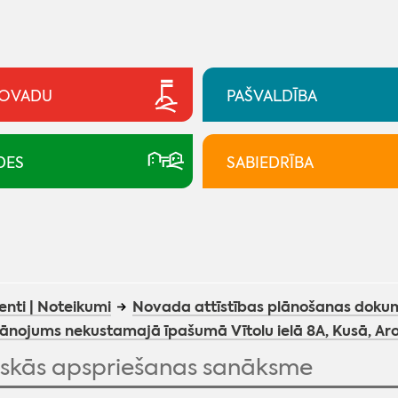
NOVADU
PAŠVALDĪBA
DES
SABIEDRĪBA
nti | Noteikumi
Novada attīstības plānošanas doku
lānojums nekustamajā īpašumā Vītolu ielā 8A, Kusā, 
iskās apspriešanas sanāksme