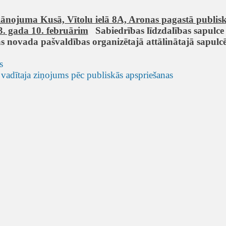
ānojuma Kusā, Vītolu ielā 8A, Aronas pagastā p
ublis
3. gada 10. februārim
Sabiedrības līdzdalības sapulce
 novada pašvaldības organizētajā
attālinātajā s
apulc
s
 vadītaja ziņojums pēc publiskās apspriešanas