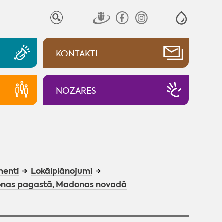
KONTAKTI
NOZARES
menti
Lokālplānojumi
Aronas pagastā, Madonas novadā