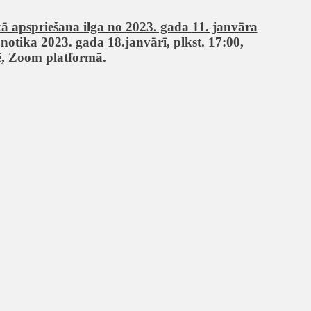
kā apspriešana ilga no 2023. gada
11
. janvāra
 notika 2023. gada 18.janvārī, plkst.
17
:00,
ē,
Zoom
platformā.