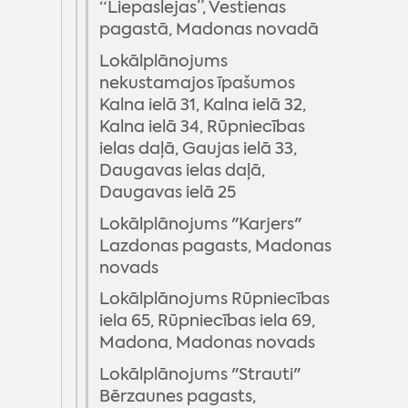
“Liepaslejas”, Vestienas
Mārcienas pagasts
pagastā, Madonas novadā
Mētrienas pagasts
Lokālplānojums
nekustamajos īpašumos
Ošupes pagasts
Kalna ielā 31, Kalna ielā 32,
Praulienas pagasts
Kalna ielā 34, Rūpniecības
ielas daļā, Gaujas ielā 33,
Sarkaņu pagasts
Daugavas ielas daļā,
Vestienas pagasts
Daugavas ielā 25
Lokālplānojums "Karjers"
Lazdonas pagasts, Madonas
novads
Lokālplānojums Rūpniecības
iela 65, Rūpniecības iela 69,
Madona, Madonas novads
Lokālplānojums "Strauti"
Bērzaunes pagasts,