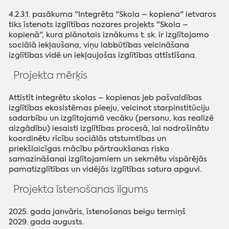
4.2.3.1. pasākuma "Integrēta "Skola – kopiena" ietvaros
tiks īstenots izglītības nozares projekts "Skola –
kopienā", kura plānotais iznākums t. sk. ir izglītojamo
sociālā iekļaušana, viņu labbūtības veicināšana
izglītības vidē un iekļaujošas izglītības attīstīšana.
Projekta mērķis
Attīstīt integrētu skolas – kopienas jeb pašvaldības
izglītības ekosistēmas pieeju, veicinot starpinstitūciju
sadarbību un izglītojamā vecāku (personu, kas realizē
aizgādību) iesaisti izglītības procesā, lai nodrošinātu
koordinētu rīcību sociālās atstumtības un
priekšlaicīgas mācību pārtraukšanas riska
samazināšanai izglītojamiem un sekmētu vispārējās
pamatizglītības un vidējās izglītības satura apguvi.
Projekta īstenošanas ilgums
2025. gada janvāris, īstenošanas beigu termiņš
2029. gada augusts.