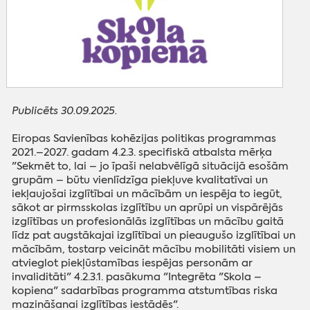
Publicēts 30.09.2025.
Eiropas Savienības kohēzijas politikas programmas
2021.–2027. gadam 4.2.3. specifiskā atbalsta mērķa
"Sekmēt to, lai – jo īpaši nelabvēlīgā situācijā esošām
grupām – būtu vienlīdzīga piekļuve kvalitatīvai un
iekļaujošai izglītībai un mācībām un iespēja to iegūt,
sākot ar pirmsskolas izglītību un aprūpi un vispārējās
izglītības un profesionālās izglītības un mācību gaitā
līdz pat augstākajai izglītībai un pieaugušo izglītībai un
mācībām, tostarp veicināt mācību mobilitāti visiem un
atvieglot piekļūstamības iespējas personām ar
invaliditāti" 4.2.3.1. pasākuma "Integrēta "Skola –
kopiena" sadarbības programma atstumtības riska
mazināšanai izglītības iestādēs".