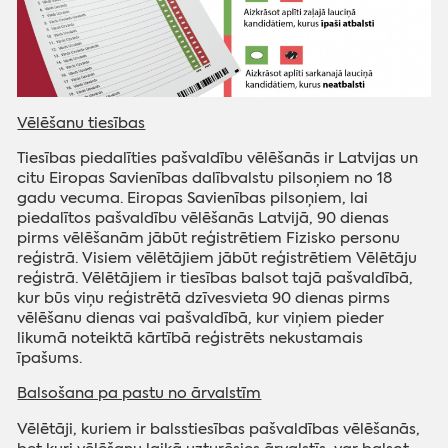
Vēlēšanu tiesības
Tiesības piedalīties pašvaldību vēlēšanās ir Latvijas un
citu Eiropas Savienības dalībvalstu pilsoņiem no 18
gadu vecuma. Eiropas Savienības pilsoņiem, lai
piedalītos pašvaldību vēlēšanās Latvijā, 90 dienas
pirms vēlēšanām jābūt reģistrētiem Fizisko personu
reģistrā. Visiem vēlētājiem jābūt reģistrētiem Vēlētāju
reģistrā. Vēlētājiem ir tiesības balsot tajā pašvaldībā,
kur būs viņu reģistrētā dzīvesvieta 90 dienas pirms
vēlēšanu dienas vai pašvaldībā, kur viņiem pieder
likumā noteiktā kārtībā reģistrēts nekustamais
īpašums.
Balsošana pa pastu no ārvalstīm
Vēlētāji, kuriem ir balsstiesības pašvaldības vēlēšanās,