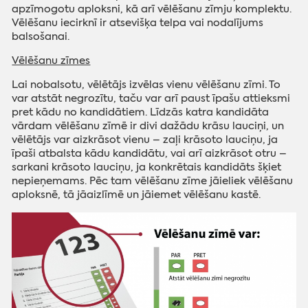
apzīmogotu aploksni, kā arī vēlēšanu zīmju komplektu.
Vēlēšanu iecirknī ir atsevišķa telpa vai nodalījums
balsošanai.
Vēlēšanu zīmes
Lai nobalsotu, vēlētājs izvēlas vienu vēlēšanu zīmi. To
var atstāt negrozītu, taču var arī paust īpašu attieksmi
pret kādu no kandidātiem. Līdzās katra kandidāta
vārdam vēlēšanu zīmē ir divi dažādu krāsu lauciņi, un
vēlētājs var aizkrāsot vienu – zaļi krāsoto lauciņu, ja
īpaši atbalsta kādu kandidātu, vai arī aizkrāsot otru –
sarkani krāsoto lauciņu, ja konkrētais kandidāts šķiet
nepieņemams. Pēc tam vēlēšanu zīme jāieliek vēlēšanu
aploksnē, tā jāaizlīmē un jāiemet vēlēšanu kastē.