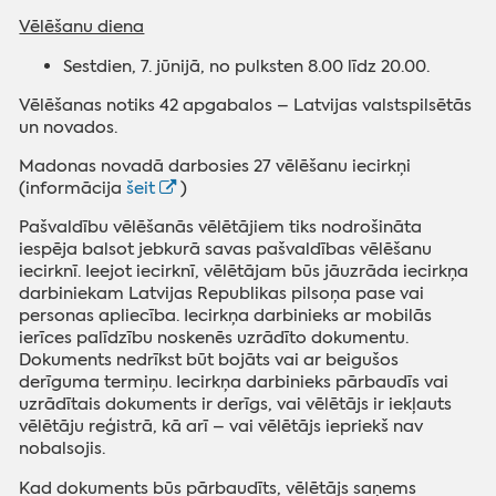
Vēlēšanu diena
Sestdien, 7. jūnijā, no pulksten 8.00 līdz 20.00.
Vēlēšanas notiks 42 apgabalos – Latvijas valstspilsētās
un novados.
Madonas novadā darbosies 27 vēlēšanu iecirkņi
(informācija
šeit
)
Pašvaldību vēlēšanās vēlētājiem tiks nodrošināta
iespēja balsot jebkurā savas pašvaldības vēlēšanu
iecirknī. Ieejot iecirknī, vēlētājam būs jāuzrāda iecirkņa
darbiniekam Latvijas Republikas pilsoņa pase vai
personas apliecība. Iecirkņa darbinieks ar mobilās
ierīces palīdzību noskenēs uzrādīto dokumentu.
Dokuments nedrīkst būt bojāts vai ar beigušos
derīguma termiņu. Iecirkņa darbinieks pārbaudīs vai
uzrādītais dokuments ir derīgs, vai vēlētājs ir iekļauts
vēlētāju reģistrā, kā arī – vai vēlētājs iepriekš nav
nobalsojis.
Kad dokuments būs pārbaudīts, vēlētājs saņems