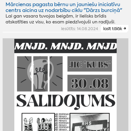
Mārcienas pagasta bērnu un jauniešu iniciatīvu
centrs aicina uz nodarbību ciklu "Dārzs burciņā"
Lai gan vasara tuvojas beigām, ir lielisks brīdis
atskatīties uz visu, ko esam piedzīvojuši un radījuši.
iesūtīts: 14.08.2024
lasīt tālāk