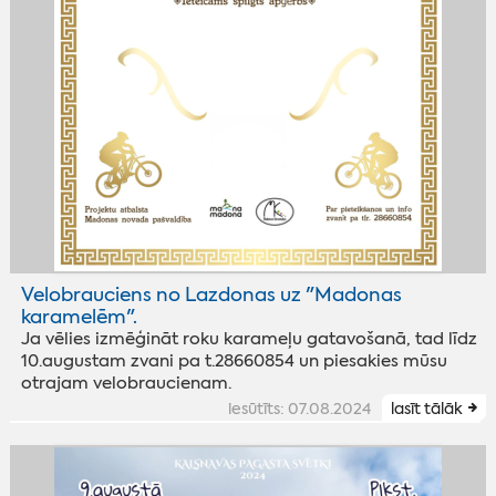
Velobrauciens no Lazdonas uz "Madonas
karamelēm".
Ja vēlies izmēģināt roku karameļu gatavošanā, tad līdz
10.augustam zvani pa t.28660854 un piesakies mūsu
otrajam velobraucienam.
iesūtīts: 07.08.2024
lasīt tālāk