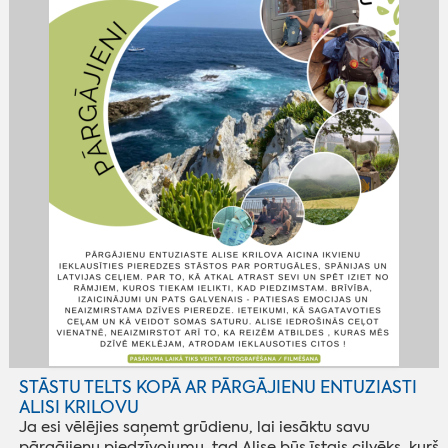
STĀSTU TELTS KOPĀ AR PĀRGĀJIENU ENTUZIASTI
ALISI KRILOVU
Ja esi vēlējies saņemt grūdienu, lai iesāktu savu
pārgājienu piedzīvojumu, tad Alise būs īstais cilvēks, kurš