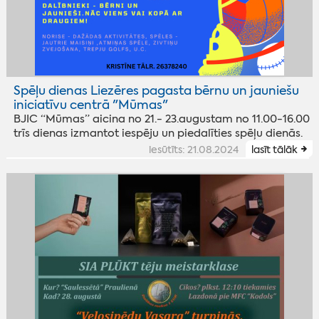
Spēļu dienas Liezēres pagasta bērnu un jauniešu
iniciatīvu centrā "Mūmas"
BJIC “Mūmas” aicina no 21.- 23.augustam no 11.00-16.00
trīs dienas izmantot iespēju un piedalīties spēļu dienās.
iesūtīts: 21.08.2024
lasīt tālāk