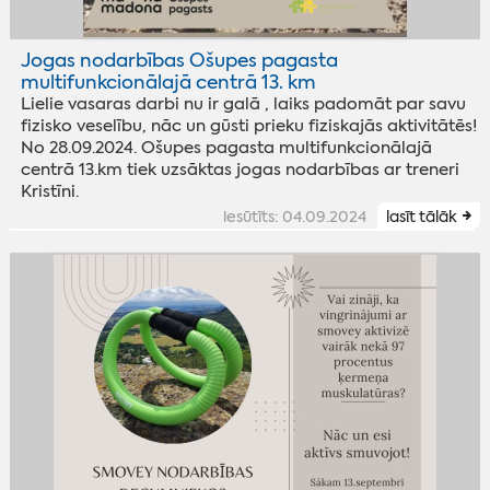
Jogas nodarbības Ošupes pagasta
multifunkcionālajā centrā 13. km
Lielie vasaras darbi nu ir galā , laiks padomāt par savu
fizisko veselību, nāc un gūsti prieku fiziskajās aktivitātēs!
No 28.09.2024. Ošupes pagasta multifunkcionālajā
centrā 13.km tiek uzsāktas jogas nodarbības ar treneri
Kristīni.
iesūtīts: 04.09.2024
lasīt tālāk