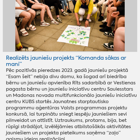
Realizēts jauniešu projekts “Komanda sākas ar
mani”
Pēc pozitīvās pieredzes 2023. gadā jauniešu projektā
“Esam šeit” nebija divu domu, ka šogad arī biedrība
bērnu un jauniešu apvienība Rīts sadarbībā ar Vestienas
pagasta bērnu un jauniešu iniciatīvu centru Saulesstars
un Madonas novada multifunkcionālo jauniešu iniciatīvu
centru KUBS startēs Jaunatnes starptautisko
programmu aģentūras Valsts programmas projektu
konkursā, lai turpinātu sniegt iespēju jauniešiem sevi
pilnveidot un attīstīt. Uztraukums, protams, bija, bet
rūpīgi strādājot, izvēlējāmies atbilstošākās aktivitātes
jauniešiem un projekta pieteikums saņēma “zaļo”
gaismu idejas realizācijai.