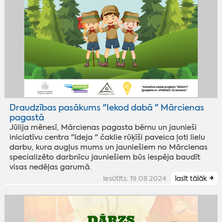
Draudzības pasākums "Iekod dabā " Mārcienas
pagastā
Jūlija mēnesī, Mārcienas pagasta bērnu un jaunieši
iniciatīvu centra "Ideja " čaklie rūķīši paveica ļoti lielu
darbu, kura augļus mums un jauniešiem no Mārcienas
specializēto darbnīcu jauniešiem būs iespēja baudīt
visas nedēļas garumā.
iesūtīts: 19.08.2024
lasīt tālāk