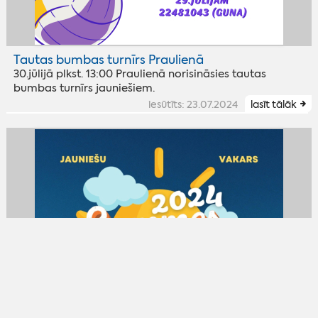
Tautas bumbas turnīrs Praulienā
30.jūlijā plkst. 13:00 Praulienā norisināsies tautas
bumbas turnīrs jauniešiem.
iesūtīts: 23.07.2024
lasīt tālāk