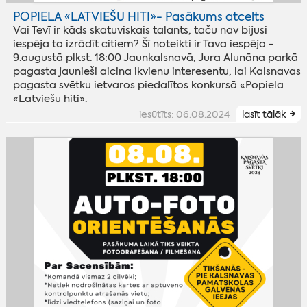
POPIELA «LATVIEŠU HITI»- Pasākums atcelts
Vai Tevī ir kāds skatuviskais talants, taču nav bijusi
iespēja to izrādīt citiem? Šī noteikti ir Tava iespēja -
9.augustā plkst. 18:00 Jaunkalsnavā, Jura Alunāna parkā
pagasta jaunieši aicina ikvienu interesentu, lai Kalsnavas
pagasta svētku ietvaros piedalītos konkursā «Popiela
«Latviešu hiti».
iesūtīts: 06.08.2024
lasīt tālāk