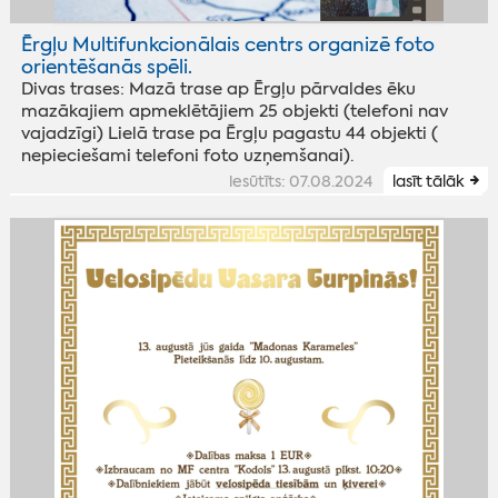
Ērgļu Multifunkcionālais centrs organizē foto
orientēšanās spēli.
Divas trases: Mazā trase ap Ērgļu pārvaldes ēku
mazākajiem apmeklētājiem 25 objekti (telefoni nav
vajadzīgi) Lielā trase pa Ērgļu pagastu 44 objekti (
nepieciešami telefoni foto uzņemšanai).
iesūtīts: 07.08.2024
lasīt tālāk