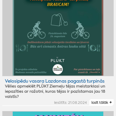
Velosipēdu vasara Lazdonas pagastā turpinās
Vēlies apmeklēt PLŪKT Ziemeļu tējas meistarklasi un
iepazīties ar ražotni, kuras tējas ir pazīstamas jau 18
valstīs?
iesūtīts: 21.08.2024
lasīt tālāk