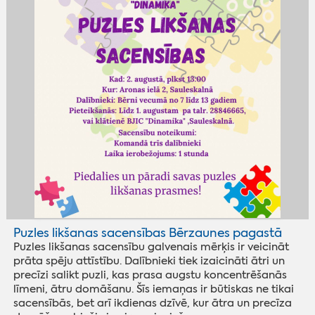
Puzles likšanas sacensības Bērzaunes pagastā
Puzles likšanas sacensību galvenais mērķis ir veicināt
prāta spēju attīstību. Dalībnieki tiek izaicināti ātri un
precīzi salikt puzli, kas prasa augstu koncentrēšanās
līmeni, ātru domāšanu. Šīs iemaņas ir būtiskas ne tikai
sacensībās, bet arī ikdienas dzīvē, kur ātra un precīza