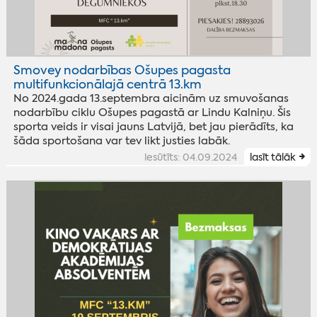
Smovey nodarbības Ošupes pagasta
multifunkcionālajā centrā 13.km
No 2024.gada 13.septembra aicinām uz smuvošanas
nodarbību ciklu Ošupes pagastā ar Lindu Kalniņu. Šis
sporta veids ir visai jauns Latvijā, bet jau pierādīts, ka
šāda sportošana var tev likt justies labāk.
iesūtīts: 04.09.2024
lasīt tālāk