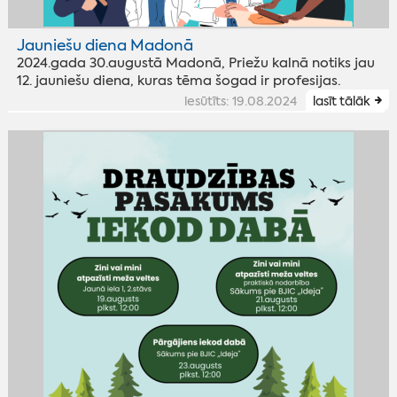
Jauniešu diena Madonā
2024.gada 30.augustā Madonā, Priežu kalnā notiks jau
12. jauniešu diena, kuras tēma šogad ir profesijas.
iesūtīts: 19.08.2024
lasīt tālāk