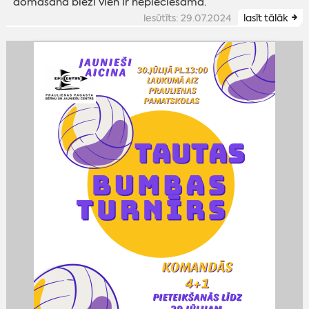
domāšana bieži vien ir nepieciešama.
iesūtīts: 29.07.2024
lasīt tālāk