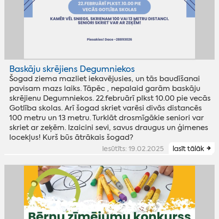
Baskāju skrējiens Degumniekos
Šogad ziema mazliet iekavējusies, un tās baudīšanai
pavisam mazs laiks. Tāpēc , nepalaid garām baskāju
skrējienu Degumniekos. 22.februārī plkst 10.00 pie vecās
Gotlība skolas. Arī šogad skriet varēsi divās distancēs
100 metru un 13 metru. Turklāt drosmīgākie seniori var
skriet ar zeķēm. Izaicini sevi, savus draugus un ģimenes
locekļus! Kurš būs ātrākais šogad?
iesūtīts: 19.02.2025
lasīt tālāk