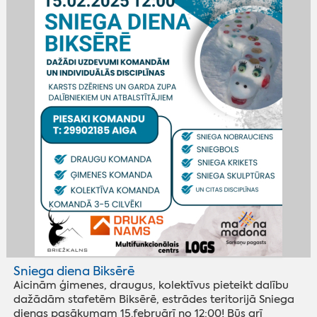
Sniega diena Biksērē
Aicinām ģimenes, draugus, kolektīvus pieteikt dalību
dažādām stafetēm Biksērē, estrādes teritorijā Sniega
dienas pasākumam 15.februārī no 12:00! Būs arī