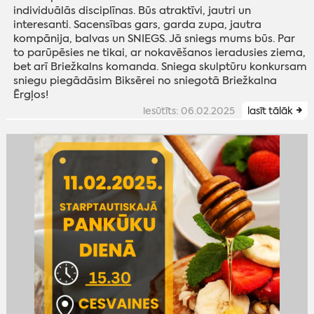
individuālās disciplīnas. Būs atraktīvi, jautri un
interesanti. Sacensības gars, garda zupa, jautra
kompānija, balvas un SNIEGS. Jā sniegs mums būs. Par
to parūpēsies ne tikai, ar nokavēšanos ieradusies ziema,
bet arī Briežkalns komanda. Sniega skulptūru konkursam
sniegu piegādāsim Biksērei no sniegotā Briežkalna
Ērgļos!
iesūtīts: 06.02.2025
lasīt tālāk