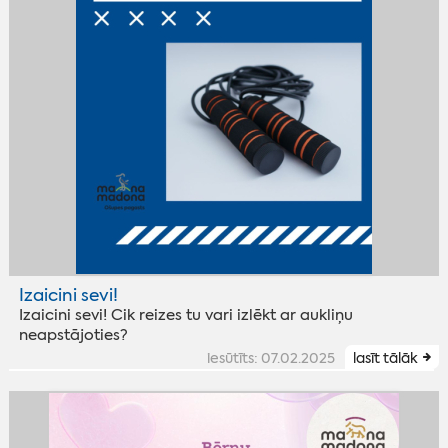
Izaicini sevi!
Izaicini sevi! Cik reizes tu vari izlēkt ar aukliņu
neapstājoties?
iesūtīts: 07.02.2025
lasīt tālāk