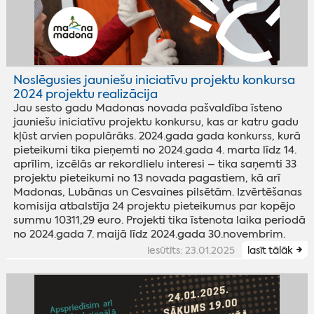
Noslēgusies jauniešu iniciatīvu projektu konkursa
2024 projektu realizācija
Jau sesto gadu Madonas novada pašvaldība īsteno
jauniešu iniciatīvu projektu konkursu, kas ar katru gadu
kļūst arvien populārāks. 2024.gada gada konkurss, kurā
pieteikumi tika pieņemti no 2024.gada 4. marta līdz 14.
aprīlim, izcēlās ar rekordlielu interesi – tika saņemti 33
projektu pieteikumi no 13 novada pagastiem, kā arī
Madonas, Lubānas un Cesvaines pilsētām. Izvērtēšanas
komisija atbalstīja 24 projektu pieteikumus par kopējo
summu 10311,29 euro. Projekti tika īstenota laika periodā
no 2024.gada 7. maijā līdz 2024.gada 30.novembrim.
iesūtīts: 23.01.2025
lasīt tālāk