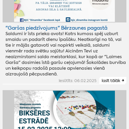
"Garšas piedzīvojums" Bērzaunes pagastā
Saldumi ir īsts prieka avots! Katrs kumoss spēj uzburt
smaidu un padarīt dienu īpašāku. Neatkarīgi no tā, vai
tie ir mājās gatavoti vai nopirkti veikalā, saldumi
vienmēr rada svētku sajūtu! Aicinām Tevi uz
neaizmirstami saldo meistarklasi, kur kopā ar "Laimes
Garša" dosimies īstā garšu ceļojumā! Šokolādes burvība
un keikpopu radošā pasaule apvienosies vienā
aizraujošā pēcpusdienā.
iesūtīts: 06.02.2025
lasīt tālāk