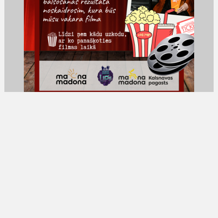
Filmu vakars Kalsnavas pagastā
Pievienojieties aizraujošam filmu vakaram! Vakara
gaitā jums būs iespēja izvēlēties starp 3 piedāvātām
filmām, kas piemērotas dažādām gaumēm. Pirms
seansa notiks balsošana, lai kopīgi noskaidrotu, kura
filma kļūs par mūsu vakara galveno notikumu.
iesūtīts: 20.01.2025
lasīt tālāk
5
6
7
8
9
10
11
12
13
14
15