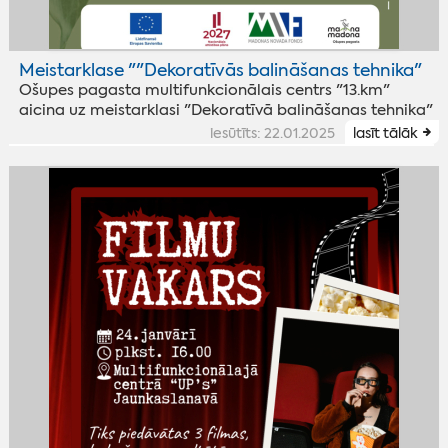
Meistarklase ""Dekoratīvās balināšanas tehnika"
Ošupes pagasta multifunkcionālais centrs "13.km"
aicina uz meistarklasi "Dekoratīvā balināšanas tehnika"
iesūtīts: 22.01.2025
lasīt tālāk