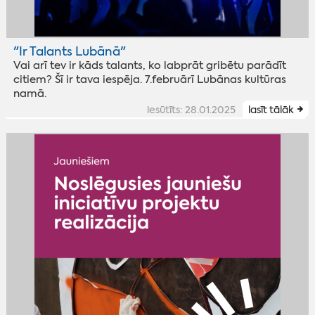
"Ir Talants Lubānā"
Vai arī tev ir kāds talants, ko labprāt gribētu parādīt
citiem? Šī ir tava iespēja. 7.februārī Lubānas kultūras
namā.
iesūtīts: 28.01.2025
lasīt tālāk