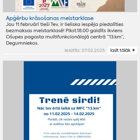
Apģērbu krāsošanas meistarklase
Jau 11.februārī tieši Tev, ir lieliska iespēja piedalīties
bezmaksas meistarklasē! Plkst.18.00 gaidīts ikviens
Ošupes pagasta multifunkcionālajā centrā ”13.km”,
Degumniekos.
iesūtīts: 07.02.2025
lasīt tālāk