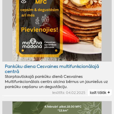
Pankūku diena Cesvaines multifunkcionālajā
centrā
Starptautiskajā pankūku dienā Cesvaines
Multifunkcionālais centrs aicina bērnus un jauniešus uz
pankūku cepšanu un degustāciju.
iesūtīts: 04.02.2025
lasīt tālāk