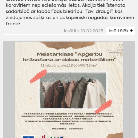
karavīriem nepieciešamās lietas. Akcija tiek īstenota
sadarbībā ar labdarības biedrību “Tavi draugi”, kas
ziedojumus sašķiros un pakāpeniski nogādās karavīriem
frontē.
iesūtīts: 10.02.2025
lasīt tālāk