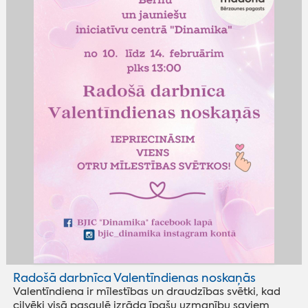
Radošā darbnīca Valentīndienas noskaņās
Valentīndiena ir mīlestības un draudzības svētki, kad
cilvēki visā pasaulē izrāda īpašu uzmanību saviem