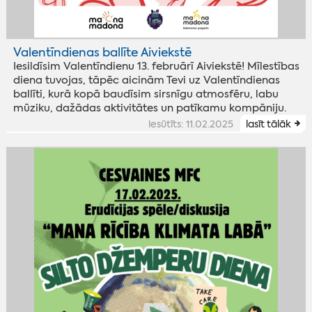
Valentīndienas ballīte Aiviekstē
Iesildīsim Valentīndienu 13. februārī Aiviekstē! Mīlestības
diena tuvojas, tāpēc aicinām Tevi uz Valentīndienas
ballīti, kurā kopā baudīsim sirsnīgu atmosfēru, labu
mūziku, dažādas aktivitātes un patīkamu kompāniju.
iesūtīts: 11.02.2025
lasīt tālāk