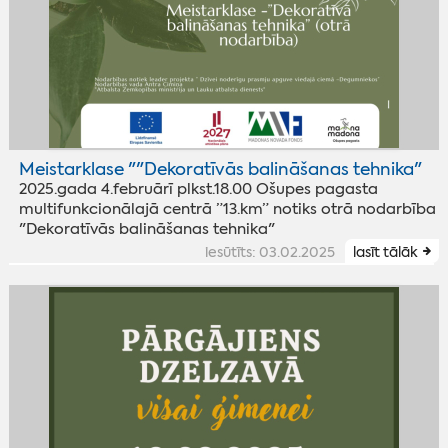
Meistarklase ""Dekoratīvās balināšanas tehnika"
2025.gada 4.februārī plkst.18.00 Ošupes pagasta
multifunkcionālajā centrā ”13.km” notiks otrā nodarbība
"Dekoratīvās balināšanas tehnika"
iesūtīts: 03.02.2025
lasīt tālāk