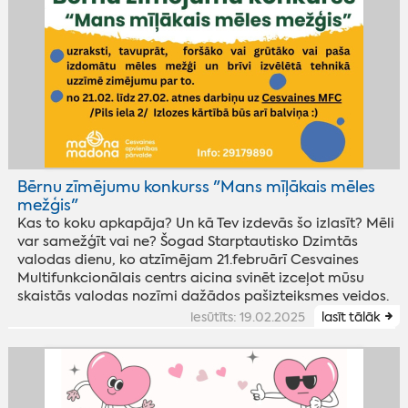
Bērnu zīmējumu konkurss "Mans mīļākais mēles
mežģis"
Kas to koku apkapāja? Un kā Tev izdevās šo izlasīt? Mēli
var samežģīt vai ne? Šogad Starptautisko Dzimtās
valodas dienu, ko atzīmējam 21.februārī Cesvaines
Multifunkcionālais centrs aicina svinēt izceļot mūsu
skaistās valodas nozīmi dažādos pašizteiksmes veidos.
iesūtīts: 19.02.2025
lasīt tālāk