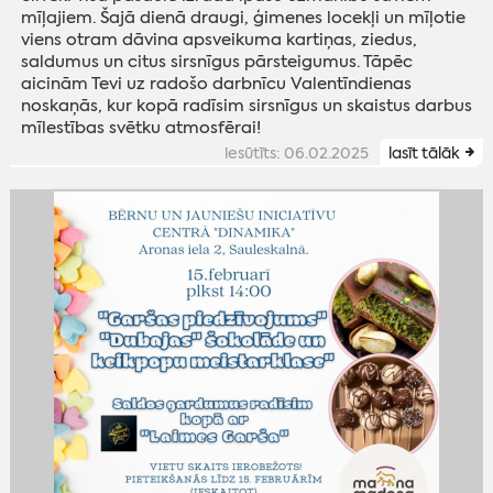
mīļajiem. Šajā dienā draugi, ģimenes locekļi un mīļotie
viens otram dāvina apsveikuma kartiņas, ziedus,
saldumus un citus sirsnīgus pārsteigumus. Tāpēc
aicinām Tevi uz radošo darbnīcu Valentīndienas
noskaņās, kur kopā radīsim sirsnīgus un skaistus darbus
mīlestības svētku atmosfērai!
iesūtīts: 06.02.2025
lasīt tālāk