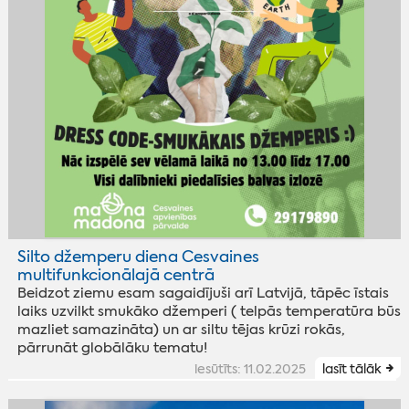
Silto džemperu diena Cesvaines
multifunkcionālajā centrā
Beidzot ziemu esam sagaidījuši arī Latvijā, tāpēc īstais
laiks uzvilkt smukāko džemperi ( telpās temperatūra būs
mazliet samazināta) un ar siltu tējas krūzi rokās,
pārrunāt globālāku tematu!
iesūtīts: 11.02.2025
lasīt tālāk