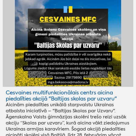
Cesvaines multifunkcionālais centrs aicina
piedalīties akcijā "Baltijas skolas par uzvaru"
Aicinām piedalīties unikālā starpvalstu Ukrainas
atbalsta iniciatīvā – "Baltijas Skolas par Uzvaru".
Āgenskalna Valsts ģimnāzijas skolēni trešo reizi uzsāk
akciju “Skolas par uzvaru”, kurā aicina vākt ziedojumus
Ukrainas armijas karavīriem. Šogad akcijā piedalīties
aicināti skolēni visā Baltijā, līdz 28. februārim vācot