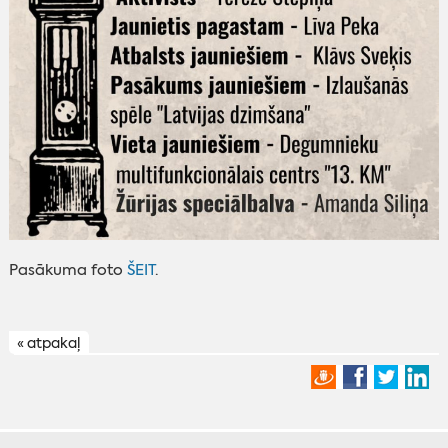
P
asākuma foto
ŠEIT
.
« atpakaļ