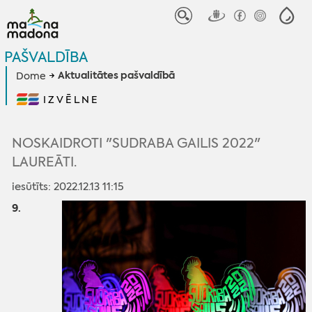
PAŠVALDĪBA
Aktualitātes pašvaldībā
Dome
IZVĒLNE
NOSKAIDROTI "SUDRABA GAILIS 2022"
LAUREĀTI.
iesūtīts: 2022.12.13 11:15
9.