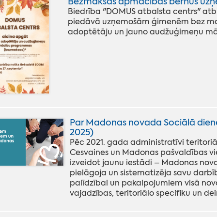
Bezmaksas apmācības bērnus u
Biedrība "DOMUS atbalsta centrs" atbi
piedāvā uzņemošām ģimenēm bez maksa
adoptētāju un jauno audžuģimeņu m
Par Madonas novada Sociālā diene
2025)
Pēc 2021. gada administratīvi teritori
Cesvaines un Madonas pašvaldības v
izveidot jaunu iestādi – Madonas nova
pielāgoja un sistematizēja savu darbīb
palīdzībai un pakalpojumiem visā nova
vajadzības, teritoriālo specifiku un dein