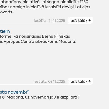
 labdarības iniciatīvā, lai šogad piepildītu 1250
as namiņa iniciatīvā iesaistīti deviņi Latvijas
novads.
iesūtīts: 24.11.2025
lasīt tālāk
stiem
rmē, ka norisināsies Bērnu klīniskās
ības Aprūpes Centra izbraukums Madonā.
iesūtīts: 03.11.2025
lasīt tālāk
ārsta novembrī
 6, Madonā, uz novembri jau ir aizpildīts!