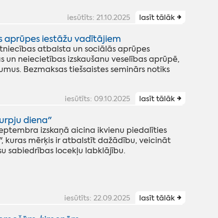
iesūtīts: 21.10.2025
lasīt tālāk
s aprūpes iestāžu vadītājiem
stniecības atbalsta un sociālās aprūpes
 un neiecietības izskaušanu veselības aprūpē,
ākumus. Bezmaksas tiešsaistes seminārs notiks
iesūtīts: 09.10.2025
lasīt tālāk
kurpju diena"
septembra izskaņā aicina ikvienu piedalīties
 kuras mērķis ir atbalstīt dažādību, veicināt
su sabiedrības locekļu labklājību.
iesūtīts: 22.09.2025
lasīt tālāk