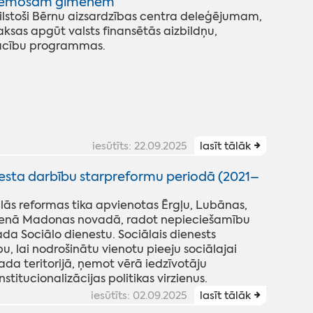
zņemošām ģimenēm
lstoši Bērnu aizsardzības centra deleģējumam,
s apgūt valsts finansētās aizbildņu,
ācību programmas.
iesūtīts: 22.09.2025
lasīt tālāk
sta darbību starpreformu periodā (2021–
ālās reformas tika apvienotas Ērgļu, Lubānas,
ienā Madonas novadā, radot nepieciešamību
da Sociālo dienestu. Sociālais dienests
u, lai nodrošinātu vienotu pieeju sociālajai
da teritorijā, ņemot vērā iedzīvotāju
stitucionalizācijas politikas virzienus.
iesūtīts: 02.09.2025
lasīt tālāk