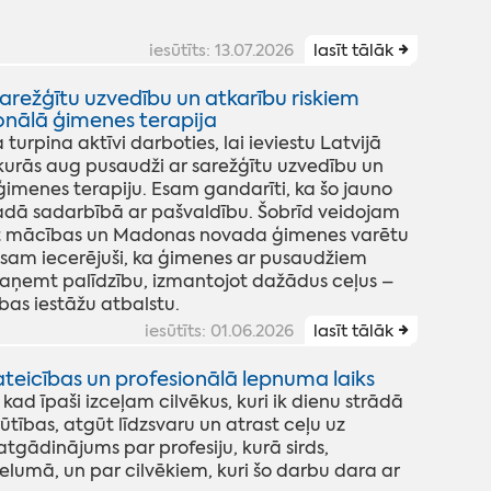
iesūtīts: 13.07.2026
lasīt tālāk
ežģītu uzvedību un atkarību riskiem
onālā ģimenes terapija
urpina aktīvi darboties, lai ieviestu Latvijā
kurās aug pusaudži ar sarežģītu uzvedību un
ģimenes terapiju. Esam gandarīti, ka šo jauno
dā sadarbībā ar pašvaldību. Šobrīd veidojam
ākt mācības un Madonas novada ģimenes varētu
Esam iecerējuši, ka ģimenes ar pusaudžiem
 saņemt palīdzību, izmantojot dažādus ceļus –
ības iestāžu atbalstu.
iesūtīts: 01.06.2026
lasīt tālāk
ateicības un profesionālā lepnuma laiks
 kad īpaši izceļam cilvēkus, kuri ik dienu strādā
ūtības, atgūt līdzsvaru un atrast ceļu uz
 atgādinājums par profesiju, kurā sirds,
selumā, un par cilvēkiem, kuri šo darbu dara ar