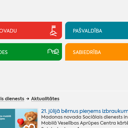
NOVADU
PAŠVALDĪBA
DES
SABIEDRĪBA
is dienests
Aktualitātes
21. jūlijā bērnus pieņems izbraukum
Madonas novada Sociālais dienests info
Mobilā Veselības Aprūpes Centra kārtē