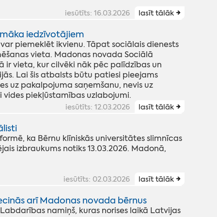
iesūtīts: 16.03.2026
lasīt tālāk
jamāka iedzīvotājiem
 var piemeklēt ikvienu. Tāpat sociālais dienests
ormēšanas vieta. Madonas novada Sociālā
r vieta, kur cilvēki nāk pēc palīdzības un
ās. Lai šis atbalsts būtu patiesi pieejams
ties uz pakalpojuma saņemšanu, nevis uz
i vides piekļūstamības uzlabojumi.
iesūtīts: 12.03.2026
lasīt tālāk
isti
rmē, ka Bērnu klīniskās universitātes slimnīcas
jais izbraukums notiks 13.03.2026. Madonā,
iesūtīts: 02.03.2026
lasīt tālāk
ecinās arī Madonas novada bērnus
Labdarības namiņš, kuras norises laikā Latvijas