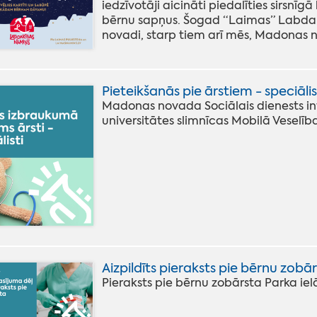
iedzīvotāji aicināti piedalīties sirsnīgā
bērnu sapņus. Šogad “Laimas” Labdarīb
novadi, starp tiem arī mēs, Madonas 
Pieteikšanās pie ārstiem - speciāli
Madonas novada Sociālais dienests info
universitātes slimnīcas Mobilā Vesel
Aizpildīts pieraksts pie bērnu zob
Pieraksts pie bērnu zobārsta Parka ielā