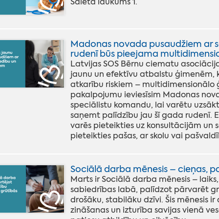
Saieta laukums 1.
Madonas novada pusaudžiem ar sar
rudenī būs pieejama multidimensi
Latvijas SOS Bērnu ciematu asociācija t
jaunu un efektīvu atbalstu ģimenēm, 
atkarību riskiem – multidimensionālo 
pakalpojumu ieviesīsim Madonas nova
speciālistu komandu, lai varētu uzs
saņemt palīdzību jau šī gada rudenī. 
varēs pieteikties uz konsultācijām un
pieteikties pašas, ar skolu vai pašvald
Sociālā darba mēnesis – cieņas, p
Marts ir Sociālā darba mēnesis – laiks,
sabiedrības labā, palīdzot pārvarēt gr
drošāku, stabilāku dzīvi. Šis mēnesis ir
zināšanas un izturība savijas vienā ve