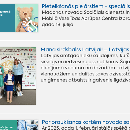
Pieteikšanās pie ārstiem - speciāli
Madonas novada Sociālais dienests info
Mobilā Veselības Aprūpes Centra izbr
gada 18. jūlijā.
Mana sirdsbalss Latvijai! – Latvija
Latvijas simtgadnieku salidojums, kurš n
sirsnīgs un iedvesmojošs notikums. Šajā
cienījamā vecumā no dažādām Latvijas
vienaudžiem un dalītos savos dzīvesstās
un ģimenes atbalsts ir galvenie ilgdzī
Par braukšanas kartēm novada sab
Ar 2025. gada 1. februāri stājās spēkā 