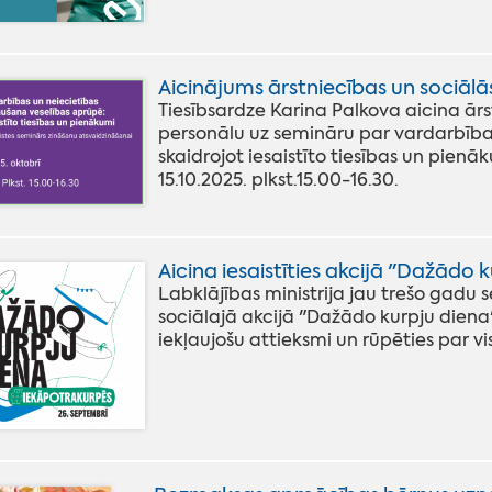
Aicinājums ārstniecības un sociālā
Tiesībsardze Karina Palkova aicina ār
personālu uz semināru par vardarbības
skaidrojot iesaistīto tiesības un pien
15.10.2025. plkst.15.00-16.30.
Aicina iesaistīties akcijā "Dažādo 
Labklājības ministrija jau trešo gadu 
sociālajā akcijā "Dažādo kurpju diena",
iekļaujošu attieksmi un rūpēties par vi