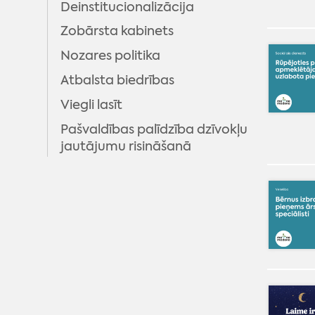
Deinstitucionalizācija
aprūpē Latvijā atbilstība bērna
interesēm
Zobārsta kabinets
Apliecība sociālo garantiju
Nozares politika
saņemšanai
Atbalsta biedrības
Lietu piekritība
Viegli lasīt
Apliecinājuma izdarīšana un
Pašvaldības palīdzība dzīvokļu
citu uzdevumu pildīšana
jautājumu risināšanā
Iedzīvotājiem ir pienākums
ziņot bāriņtiesai
Bāriņtiesas pārskats par darbu