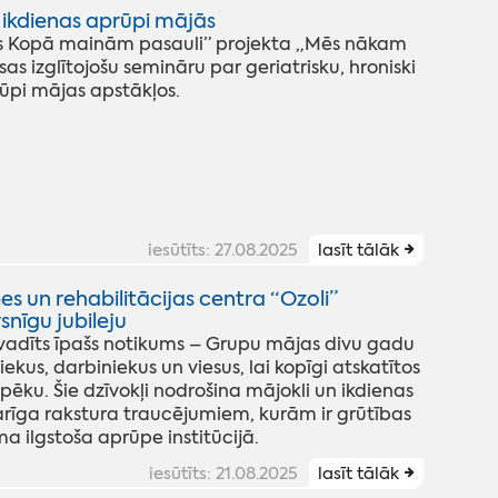
ikdienas aprūpi mājās
s Kopā mainām pasauli” projekta „Mēs nākam
s izglītojošu semināru par geriatrisku, hroniski
rūpi mājas apstākļos.
iesūtīts: 27.08.2025
lasīt tālāk
s un rehabilitācijas centra “Ozoli”
snīgu jubileju
izvadīts īpašs notikums – Grupu mājas divu gadu
ekus, darbiniekus un viesus, lai kopīgi atskatītos
ēku. Šie dzīvokļi nodrošina mājokli un ikdienas
īga rakstura traucējumiem, kurām ir grūtības
a ilgstoša aprūpe institūcijā.
iesūtīts: 21.08.2025
lasīt tālāk