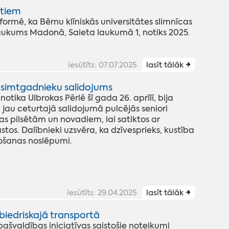
stiem
rmē, ka Bērnu klīniskās universitātes slimnīcas
aukums Madonā, Saieta laukumā 1, notiks 2025.
iesūtīts: 07.07.2025
lasīt tālāk
s simtgadnieku salidojums
otika Ulbrokas Pērlē šī gada 26. aprīlī, bija
 jau ceturtajā salidojumā pulcējās seniori
 pilsētām un novadiem, lai satiktos ar
tos. Dalībnieki uzsvēra, ka dzīvesprieks, kustība
vošanas noslēpumi.
iesūtīts: 29.04.2025
lasīt tālāk
iedriskajā transportā
pašvaldības iniciatīvas saistošie noteikumi