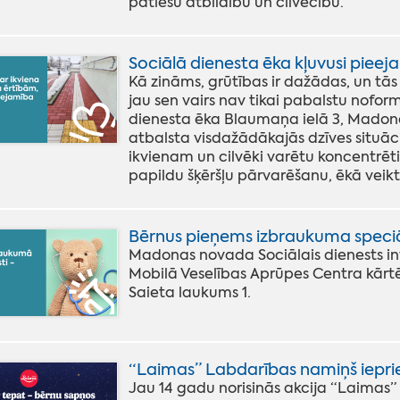
patiesu atbildību un cilvēcību.
Sociālā dienesta ēka kļuvusi piee
Kā zināms, grūtības ir dažādas, un tās
jau sen vairs nav tikai pabalstu nof
dienesta ēka Blaumaņa ielā 3, Madonā i
atbalsta visdažādākajās dzīves situācij
ikvienam un cilvēki varētu koncentrē
papildu šķēršļu pārvarēšanu, ēkā veikt
Bērnus pieņems izbraukuma speciāl
Madonas novada Sociālais dienests info
Mobilā Veselības Aprūpes Centra kārtē
Saieta laukums 1.
“Laimas” Labdarības namiņš iepri
Jau 14 gadu norisinās akcija “Laimas” 