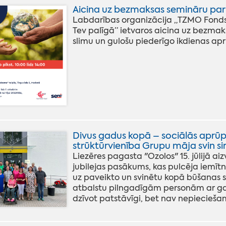
Aicina uz bezmaksas semināru par 
Labdarības organizācija „TZMO Fond
Tev palīgā” ietvaros aicina uz bezmaksa
slimu un gulošu piederīgo ikdienas ap
Divus gadus kopā – sociālās aprūpe
strūktūrvienība Grupu māja svin sir
Liezēres pagasta "Ozolos" 15. jūlijā a
jubilejas pasākums, kas pulcēja iemītni
uz paveikto un svinētu kopā būšanas sp
atbalstu pilngadīgām personām ar gar
dzīvot patstāvīgi, bet nav nepieciešam