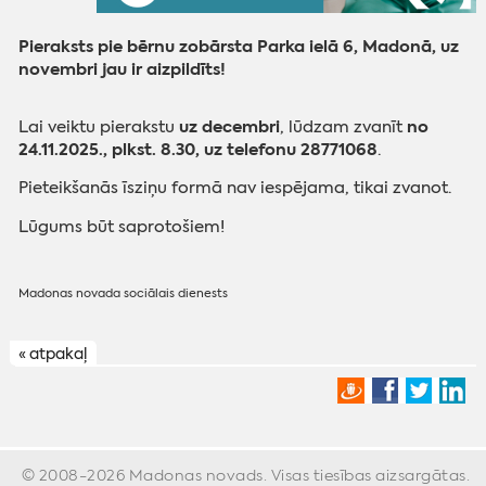
Pieraksts pie bērnu zobārsta Parka ielā 6, Madonā, uz
novembri jau ir aizpildīts!
uz decembri
no
Lai veiktu pierakstu
, lūdzam zvanīt
24.11.2025., plkst. 8.30, uz telefonu 28771068
.
Pieteikšanās īsziņu formā nav iespējama, tikai zvanot.
Lūgums būt saprotošiem!
Madonas novada sociālais dienests
« atpakaļ
© 2008-2026 Madonas novads. Visas tiesības aizsargātas.