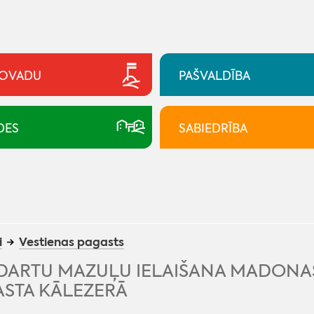
NOVADU
PAŠVALDĪBA
DES
SABIEDRĪBA
i
Vestienas pagasts
DARTU MAZUĻU IELAIŠANA MADONA
ASTA KĀLEZERĀ