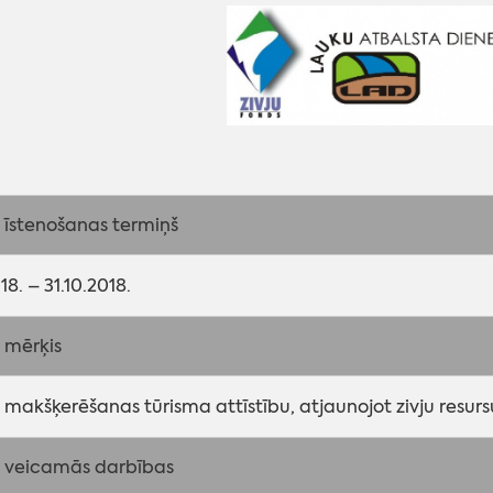
 īstenošanas termiņš
18. – 31.10.2018.
 mērķis
 makšķerēšanas tūrisma attīstību, atjaunojot zivju resur
ā veicamās darbības