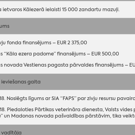
 ietvaros Kālezerā ielaisti 15 000 zandartu mazuļi.
jums
ivju fonda finansējums – EUR 2 375,00
as “Kāla ezera padome” finansējums – EUR 500,00
 novada Vestienas pagasta pārvaldes finansējums – E
 ieviešanas gaita
18. Noslēgts līgums ar SIA “FAPS” par zivju resursu pavair
18. Piedaloties Pārtikas veterināra dienesta, Valsts vide
 un Madonas novada pašvaldības pārstāvim, tika veikta 
 vadītāja