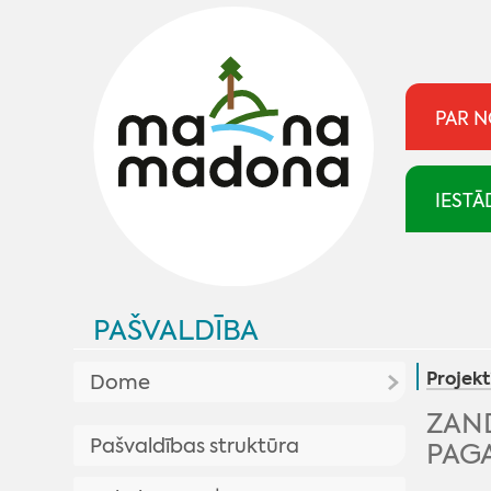
PAR 
IESTĀ
PAŠVALDĪBA
Projekt
Dome
ZAN
Aktualitātes pašvaldībā
Pašvaldības struktūra
PAG
Plānotās sēdes
Pašvaldība skaidro