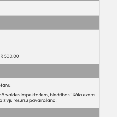
UR 500,00
ošanu.
s pārvaldes inspektoriem, biedrības “Kāla ezera
zivju resursu pavairošana.