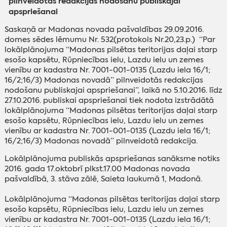
pilnveidotās redakcijas nodošanu publiskajai
apspriešanai
Saskaņā ar Madonas novada pašvaldības 29.09.2016.
domes sēdes lēmumu Nr. 532(protokols Nr.20,23.p.) “Par
lokālplānojuma “Madonas pilsētas teritorijas daļai starp
esošo kapsētu, Rūpniecības ielu, Lazdu ielu un zemes
vienību ar kadastra Nr. 7001-001-0135 (Lazdu iela 16/1;
16/2;16/3) Madonas novadā” pilnveidotās redakcijas
nodošanu publiskajai apspriešanai”, laikā no 5.10.2016. līdz
27.10.2016. publiskai apspriešanai tiek nodota izstrādātā
lokālplānojuma “Madonas pilsētas teritorijas daļai starp
esošo kapsētu, Rūpniecības ielu, Lazdu ielu un zemes
vienību ar kadastra Nr. 7001-001-0135 (Lazdu iela 16/1;
16/2;16/3) Madonas novadā” pilnveidotā redakcija.
Lokālplānojuma publiskās apspriešanas sanāksme notiks
2016. gada 17.oktobrī plkst.17.00 Madonas novada
pašvaldībā, 3. stāva zālē, Saieta laukumā 1, Madonā.
Lokālplānojuma “Madonas pilsētas teritorijas daļai starp
esošo kapsētu, Rūpniecības ielu, Lazdu ielu un zemes
vienību ar kadastra Nr. 7001-001-0135 (Lazdu iela 16/1;