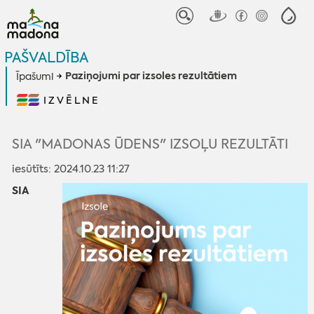
PAŠVALDĪBA
Paziņojumi par izsoles rezultātiem
Īpašumi
IZVĒLNE
SIA "MADONAS ŪDENS" IZSOĻU REZULTĀTI
iesūtīts: 2024.10.23 11:27
SIA