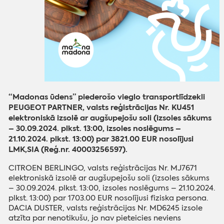
“Madonas ūdens” piederošo vieglo transportlīdzekli
PEUGEOT PARTNER, valsts reģistrācijas Nr. KU451
elektroniskā izsolē ar augšupejošu soli (izsoles sākums
– 30.09.2024. plkst. 13:00, izsoles noslēgums –
21.10.2024. plkst. 13:00) par 3821.00 EUR nosolījusi
LMK,SIA (Reģ.nr. 40003256597).
CITROEN BERLINGO, valsts reģistrācijas Nr. MJ7671
elektroniskā izsolē ar augšupejošu soli (izsoles sākums
– 30.09.2024. plkst. 13:00, izsoles noslēgums – 21.10.2024.
plkst. 13:00) par 1703.00 EUR nosolījusi fiziska persona.
DACIA DUSTER, valsts reģistrācijas Nr. MD6245 izsole
atzīta par nenotikušu, jo nav pieteicies neviens