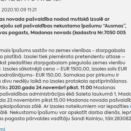
: 2020.10.09 11:21
s novada pašvaldība nodod mutiskā izsolē ar
ejošu soli pašvaldības nekustamo īpašumu “Ausmas”,
vas pagasts, Madonas novads (kadastra Nr.7050 005
ais īpašums sastāv no zemes vienības - starpgabala
a platībā. Izsolei tiek piemērota pretendentu atlase –
rīkst piedalīties starpgabalam piegulošo zemes vienību
. Izsoles sākotnējā cena – EUR 1500,00, izsoles solis EUR
nodrošinājums- EUR 150,00. Samaksa par pirkumu ir
divu nedēļu laikā no izsoles protokola apstiprināšanas.
2020.gada 24.novembrī plkst. 11.00
otiks
Madonas
ašvaldības administrācijas ēkā Saieta laukumā 1, Madonā 
da 23.novembrim plkst.15.00 Madonas novada pašvaldīb
apkalpošanas zālē. Ar izsoles noteikumiem var iepazīties
zālē. Nekustamo īpašumu var apskatīt darba dienās, iepri
s pagasta pārvaldes vadītāju Sandi Kalniņu, tālr.283082
umi