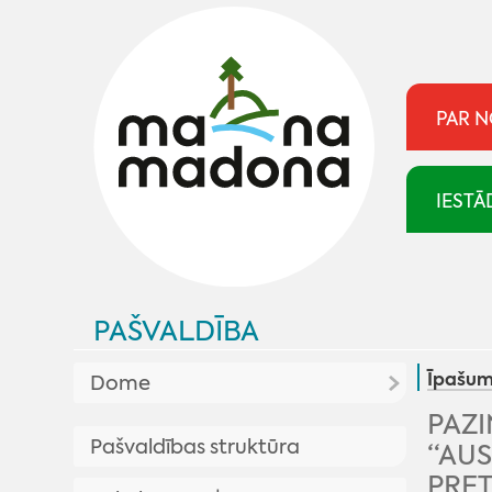
PAR 
IESTĀ
PAŠVALDĪBA
Īpašum
Dome
PAZ
Aktualitātes pašvaldībā
Pašvaldības struktūra
“AUS
Plānotās sēdes
Pašvaldība skaidro
PRE