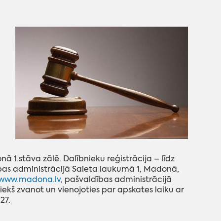
1.stāva zālē. Dalībnieku reģistrācija – līdz
as administrācijā Saieta laukumā 1, Madonā,
www.madona.lv
, pašvaldības administrācijā
ekš zvanot un vienojoties par apskates laiku ar
27.