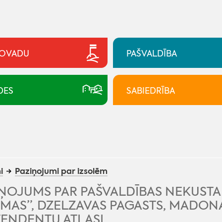
NOVADU
PAŠVALDĪBA
DES
SABIEDRĪBA
i
Paziņojumi par izsolēm
IŅOJUMS PAR PAŠVALDĪBAS NEKUST
MAS”, DZELZAVAS PAGASTS, MADONA
TENDENTU ATLASI