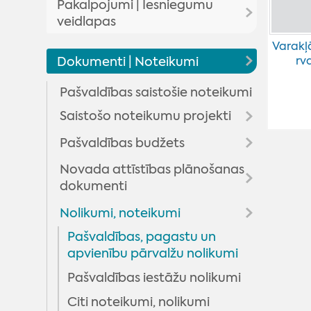
Pakalpojumi | Iesniegumu
Domes lēmumu un komiteju
veidlapas
pārskats
Varakļ
Pakalpojumi
Novada domes priekšsēdētājs
Domes lēmumi
Dokumenti | Noteikumi
rv
Iesniegumu veidlapas
Deputāti
Komitejas sēdes
Pašvaldības saistošie noteikumi
Madonas novada pašvaldības
Domes sēžu audioierakstu
Domes komitejas
Arhīvs
Saistošo noteikumu projekti
pakalpojumi
arhīvs
Domes komisijas
Pašvaldības budžets
Rezultāti viedokļa
Maksas pakalpojumu
noskaidrošanai
cenrādis
Novada attīstības plānošanas
Budžeta informācija
dokumenti
Valsts un pašvaldības vienoto
Budžeta grozījumi
klientu apkalpošanas centru
Nolikumi, noteikumi
Aktualitātes
pakalpojumi
Madonas novada teritorijas
Pašvaldības, pagastu un
plānojums (izstrādes procesā)
apvienību pārvalžu nolikumi
Pašvaldības iestāžu nolikumi
Madonas novada attīstības
Izstrādes process
programma un IAS
Citi noteikumi, nolikumi