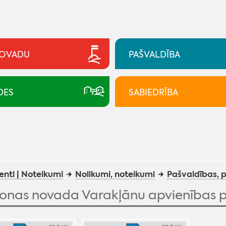
NOVADU
PAŠVALDĪBA
DES
SABIEDRĪBA
nti | Noteikumi
Nolikumi, noteikumi
Pašvaldības, 
nas novada Varakļānu apvienības p