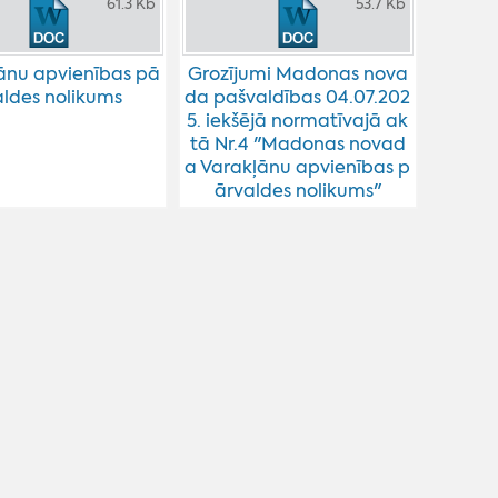
61.3 Kb
53.7 Kb
ānu apvienības pā
Grozījumi Madonas nova
aldes nolikums
da pašvaldības 04.07.202
5. iekšējā normatīvajā ak
tā Nr.4 "Madonas novad
a Varakļānu apvienības p
ārvaldes nolikums"