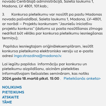
novada Centrālajā administrācijā, Saieta laukums 1,
Madona, LV 4801, 101.kab.;
3. Konkursa pieteikumu var nosūtīt pa pastu Madonas
novada pašvaldībai, Saieta laukums 1, Madona, LV-4801,
ar norādi – Projektu konkursam “Jauniešu iniciatīvu
projektu konkurss” (datums uz pasta nosūtīšanas zīmoga
nedrīkst būt vēlāks par konkursa pieteikumu iesniegšanas
termiņu);
Papildus iesniegtajam oriģināleksemplāram, iesūtīt
konkursa pieteikuma elektronisko versiju uz e-pasta
adresi
inga.strazdina@madona.lv
.
Lai iegūtu papildus informāciju par konkursu un
pieteikumu aizpildīšanu, aicinām pieteikties
informatīvajam tiešsaistes semināram, kas notiks
2024.gada 18.martā plkst. 15:00
.
Pieteikšanās anketa>
NOLIKUMS
PIETEIKUMS
ATSKAITE
‌TĀME