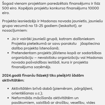
Šogad vienam projektam paredzētais finansējums ir līdz
500 eiro. Kopējais projektu konkursa finansējums 10000
eiro.
Projekta iesniedzējs ir Madonas novada jaunietis, jauniešu
grupa vecumā no 13-25 gadiem (ieskaitot), ar
nosacījumiem:
Ja ir vairāki jaunieši grupā, katram dalībniekam
Projekta pieteikumā ar savu parakstu jāapliecina
dalība projekta īstenošanā;
Pretendentam projekts jāīsteno kopā ar sadarbības
organizāciju – nevalstisku organizāciju vai Madonas
novada pašvaldības iestādi, kura ir projekta
finansējuma saņēmējs.
2024.gadā finanšu līdzekļi tiks piešķirti šādām
aktivitātēm:
Aktivitātēm brīvā dabā (piemēram, pārgājieni,
orientēšanas u.c.);
Neformālās mācīšanās aktivitātēm un
pasākumiem, saistībā ar drošību, veselību, vides