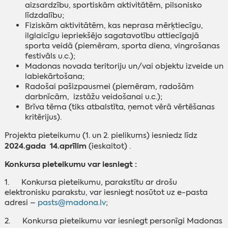
aizsardzību, sportiskām aktivitātēm, pilsonisko
līdzdalību;
Fiziskām aktivitātēm, kas neprasa mērķtiecīgu,
ilglaicīgu iepriekšējo sagatavotību attiecīgajā
sporta veidā (piemēram, sporta diena, vingrošanas
festivāls u.c.);
Madonas novada teritoriju un/vai objektu izveide un
labiekārtošana;
Radošai pašizpausmei (piemēram, radošām
darbnīcām, izstāžu veidošanai u.c.);
Brīva tēma (tiks atbalstīta, ņemot vērā vērtēšanas
kritērijus).
Projekta pieteikumu (1. un 2. pielikums) iesniedz līdz
2024.gada 14.aprīlim
(ieskaitot) .
Konkursa pieteikumu var iesniegt :
1. Konkursa pieteikumu, parakstītu ar drošu
elektronisku parakstu, var iesniegt nosūtot uz e-pasta
adresi –
pasts@madona.lv
;
2. Konkursa pieteikumu var iesniegt personīgi Madonas