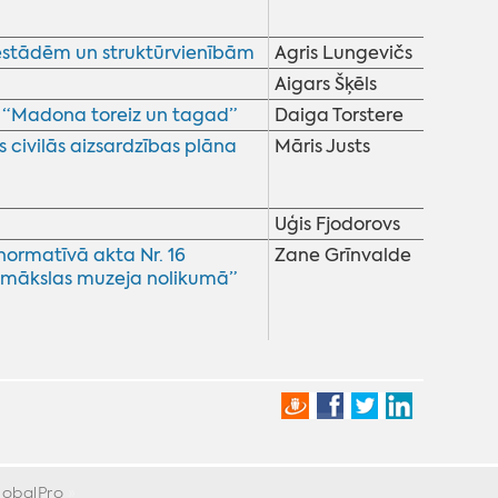
iestādēm un struktūrvienībām
Agris Lungevičs
Aigars Šķēls
i “Madona toreiz un tagad”
Daiga Torstere
 civilās aizsardzības plāna
Māris Justs
Uģis Fjodorovs
ormatīvā akta Nr. 16
Zane Grīnvalde
 mākslas muzeja nolikumā”
lobalPro
»