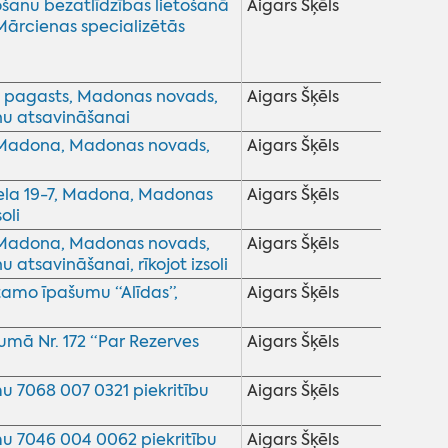
anu bezatlīdzības lietošanā
Aigars Šķēls
Mārcienas specializētās
 pagasts, Madonas novads,
Aigars Šķēls
u atsavināšanai
, Madona, Madonas novads,
Aigars Šķēls
ela 19-7, Madona, Madonas
Aigars Šķēls
oli
, Madona, Madonas novads,
Aigars Šķēls
tsavināšanai, rīkojot izsoli
tamo īpašumu “Alīdas”,
Aigars Šķēls
mā Nr. 172 “Par Rezerves
Aigars Šķēls
u 7068 007 0321 piekritību
Aigars Šķēls
u 7046 004 0062 piekritību
Aigars Šķēls