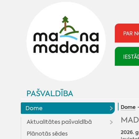
PAR 
IESTĀ
PAŠVALDĪBA
Dome
Dome
MAD
Aktualitātes pašvaldībā
2026. g
Plānotās sēdes
Pašvaldība skaidro