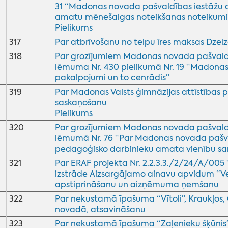
31 “Madonas novada pašvaldības iestāžu a
amatu mēnešalgas noteikšanas noteikumi
Pielikums
317
Par atbrīvošanu no telpu īres maksas Dzel
318
Par grozījumiem Madonas novada pašvaldī
lēmuma Nr. 430 pielikumā Nr. 19 “Madona
pakalpojumi un to cenrādis”
319
Par Madonas Valsts ģimnāzijas attīstības
saskaņošanu
Pielikums
320
Par grozījumiem Madonas novada pašvald
lēmumā Nr. 76 “Par Madonas novada pašval
pedagoģisko darbinieku amata vienību sa
321
Par ERAF projekta Nr. 2.2.3.3./2/24/A/005
izstrāde Aizsargājamo ainavu apvidum “V
apstiprināšanu un aizņēmuma ņemšanu
322
Par nekustamā īpašuma “Vītoli”, Kraukļos
novadā, atsavināšanu
323
Par nekustamā īpašuma “Zaļenieku šķūnis