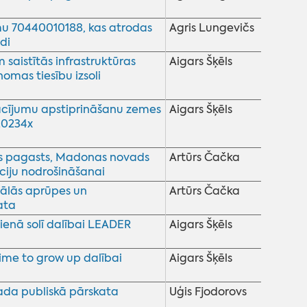
mu 70440010188, kas atrodas
Agris Lungevičs
di
saistītās infrastruktūras
Aigars Šķēls
omas tiesību izsoli
sacījumu apstiprināšanu zemes
Aigars Šķēls
20234x
s pagasts, Madonas novads
Artūrs Čačka
ciju nodrošināšanai
iālās aprūpes un
Artūrs Čačka
ata
Vienā solī dalībai LEADER
Aigars Šķēls
Time to grow up dalībai
Aigars Šķēls
da publiskā pārskata
Uģis Fjodorovs