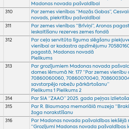
Madonas novada pašvaldībai
310
Par zemes vienības “Mazās Gobas”, Cesva
novads, piekritību pašvaldībai
311
Par zemes vienības “Brīviņi”, Aronas paga
ieskaitīšanu rezerves zemes fondā
312
Par ceļa servitūta līguma slēgšanu piekļu
vienībai ar kadastra apzīmējumu 70580160
pagastā, Madonas novadā
Pielikums
313
Par grozījumiem Madonas novada pašvaldī
domes lēmumā Nr. 177 “Par zemes vienību
70860060060, 70860070040, 708600300
savstarpējo robežu pārkārtošanu”
Pielikums 1
Pielikums 2
314
Par SIA “ZAAO” 2025. gada peļņas izlietoš
315
Par R. Blaumaņa memoriālā muzeja “Braki
žoga norakstīšanu
316
Par Madonas novada pašvaldības iekšējā n
“Grozījumi Madonas novada pašvaldības ie