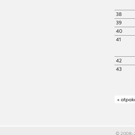
novads
Lokālplānojums Saules ielā
38
63 D, Madonā un Madonas
39
pilsētas daļai starp Saules
40
ielu un Gaujas ielu
41
42
43
« atpak
© 2008-2