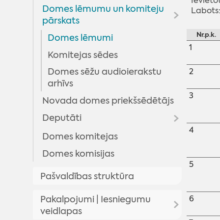
Ievieto
Domes lēmumu un komiteju
Labots:
pārskats
Nr.p.k.
Domes lēmumi
1
Komitejas sēdes
Domes sēžu audioierakstu
2
arhīvs
3
Novada domes priekšsēdētājs
Deputāti
4
Domes komitejas
Arhīvs
Domes komisijas
5
Pašvaldības struktūra
6
Pakalpojumi | Iesniegumu
veidlapas