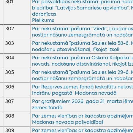
301
Par pašvaldības nekustamā īpašuma nodoš
biedrībai “Latvijas Samariešu apvienība”, 
darbnīcas
Pielikums
302
Par nekustamā īpašuma “Ziedi”, Ļaudonas
nostiprināšanu zemesgrāmatā un nodošan
303
Par nekustamā īpašuma Saules iela 58-6
nodošanu atsavināšanai, rīkojot izsoli
304
Par nekustamā īpašuma Oskara Kalpaka i
novads, nodošanu atsavināšanai, rīkojot izs
305
Par nekustamā īpašuma Saules iela 29-6
nostiprināšanu zemesgrāmatā un nodošanu a
306
Par Rezerves zemes fondā ieskaitītu nekus
Indrānu pagastā, Madonas novadā
307
Par grozījumiem 2026. gada 31. marta lēmu
zemes fondā
308
Par zemes vienības ar kadastra apzīmējum
Madonas novada pašvaldībai
309
Par zemes vienības ar kadastra apzīmējum