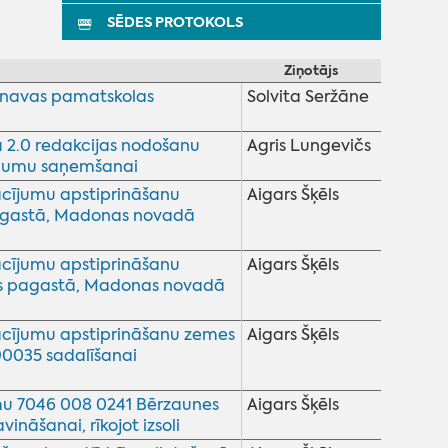
SĒDES PROTOKOLS
Ziņotājs
lsnavas pamatskolas
Solvita Seržāne
 2.0 redakcijas nodošanu
Agris Lungevičs
tzinumu saņemšanai
sacījumu apstiprināšanu
Aigars Šķēls
pagastā, Madonas novadā
sacījumu apstiprināšanu
Aigars Šķēls
as pagastā, Madonas novadā
sacījumu apstiprināšanu zemes
Aigars Šķēls
0035 sadalīšanai
mu 7046 008 0241 Bērzaunes
Aigars Šķēls
āšanai, rīkojot izsoli