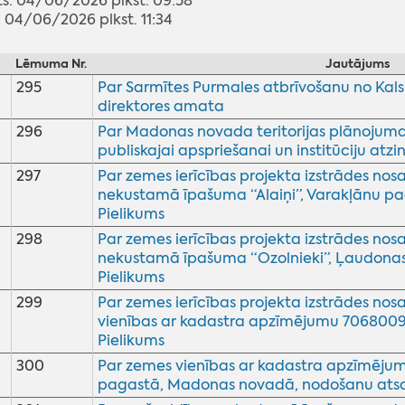
ts: 04/06/2026 plkst. 09:58
 04/06/2026 plkst. 11:34
Lēmuma Nr.
Jautājums
295
Par Sarmītes Purmales atbrīvošanu no Ka
direktores amata
296
Par Madonas novada teritorijas plānojuma
publiskajai apspriešanai un institūciju a
297
Par zemes ierīcības projekta izstrādes no
nekustamā īpašuma “Alaiņi”, Varakļānu 
Pielikums
298
Par zemes ierīcības projekta izstrādes no
nekustamā īpašuma “Ozolnieki”, Ļaudon
Pielikums
299
Par zemes ierīcības projekta izstrādes no
vienības ar kadastra apzīmējumu 7068009
Pielikums
300
Par zemes vienības ar kadastra apzīmēju
pagastā, Madonas novadā, nodošanu atsavin