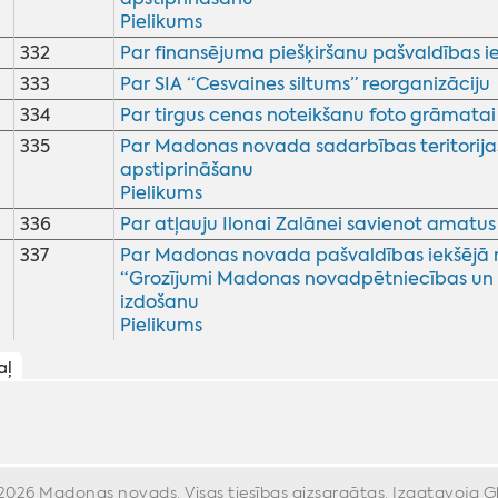
Pielikums
332
Par finansējuma piešķiršanu pašvaldības 
333
Par SIA “Cesvaines siltums” reorganizāciju
334
Par tirgus cenas noteikšanu foto grāmata
335
Par Madonas novada sadarbības teritorijas
apstiprināšanu
Pielikums
336
Par atļauju Ilonai Zalānei savienot amatus
337
Par Madonas novada pašvaldības iekšējā n
“Grozījumi Madonas novadpētniecības un
izdošanu
Pielikums
aļ
026 Madonas novads. Visas tiesības aizsargātas. Izgatavoja
G