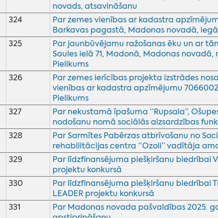
novads, atsavināšanu
324
Par zemes vienības ar kadastra apzīmēju
Barkavas pagastā, Madonas novadā, iegā
325
Par jaunbūvējamu ražošanas ēku un ar tām 
Saules ielā 71, Madonā, Madonas novadā, n
Pielikums
326
Par zemes ierīcības projekta izstrādes no
vienības ar kadastra apzīmējumu 706600
Pielikums
327
Par nekustamā īpašuma “Rupsala”, Ošupe
nodošanu nomā sociālās aizsardzības funk
328
Par Sarmītes Pabērzas atbrīvošanu no Soc
rehabilitācijas centra “Ozoli” vadītāja am
329
Par līdzfinansējuma piešķiršanu biedrībai 
projektu konkursā
330
Par līdzfinansējuma piešķiršanu biedrībai 
LEADER projektu konkursā
331
Par Madonas novada pašvaldības 2025. ga
apstiprināšanu