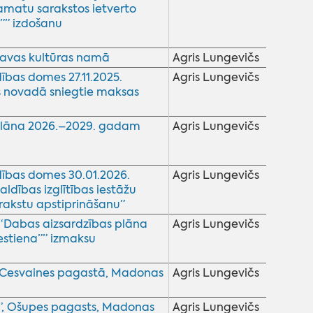
matu sarakstos ietverto
”” izdošanu
zavas kultūras namā
Agris Lungevičs
bas domes 27.11.2025.
Agris Lungevičs
s novadā sniegtie maksas
 plāna 2026.–2029. gadam
Agris Lungevičs
ības domes 30.01.2026.
Agris Lungevičs
dības izglītības iestāžu
rakstu apstiprināšanu”
 “Dabas aizsardzības plāna
Agris Lungevičs
estiena”” izmaksu
, Cesvaines pagastā, Madonas
Agris Lungevičs
”, Ošupes pagasts, Madonas
Agris Lungevičs