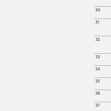
Lokālplānojums "Norte",
Bērzaunes pagasts,
30
Madonas novads
31
Lokālplānojums Madonas
pilsētas teritorijas daļai starp
esošo kapsētu, Rūpniecības
32
ielu, Lazdu ielu un zemes
vienību ar kadastra numuru
7001 001 0135
33
Lokālplānojums
nekustamajā īpašumā
34
“Aronas muiža”
Lokāplānojums Saules ielā,
35
Madonā, Madonas novadā;
36
Lokālplānojums nekustamā
īpašuma "Lejas Ruļļi"
37
Lazdonas pagasts, Madonas