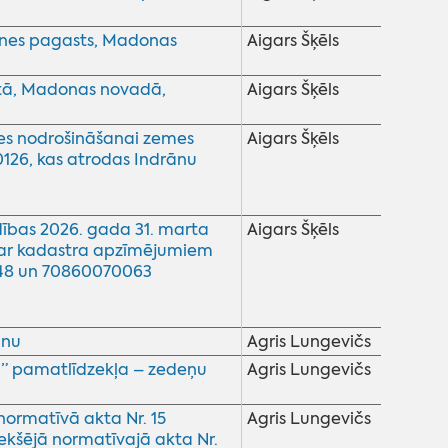
ines pagasts, Madonas
Aigars Šķēls
stā, Madonas novadā,
Aigars Šķēls
ves nodrošināšanai zemes
Aigars Šķēls
126, kas atrodas Indrānu
bas 2026. gada 31. marta
Aigars Šķēls
 ar kadastra apzīmējumiem
48 un 70860070063
anu
Agris Lungevičs
” pamatlīdzekļa – zedeņu
Agris Lungevičs
ormatīvā akta Nr. 15
Agris Lungevičs
kšējā normatīvajā akta Nr.