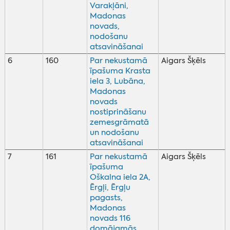
Varakļāni,
Madonas
novads,
nodošanu
atsavināšanai
6
160
Par nekustamā
Aigars Šķēls
īpašuma Krasta
iela 3, Lubāna,
Madonas
novads
nostiprināšanu
zemesgrāmatā
un nodošanu
atsavināšanai
7
161
Par nekustamā
Aigars Šķēls
īpašuma
Oškalna iela 2A,
Ērgļi, Ērgļu
pagasts,
Madonas
novads 116
domājamās