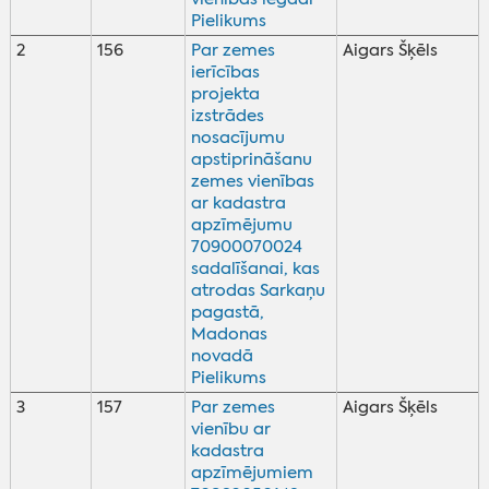
Pielikums
2
156
Par zemes
Aigars Šķēls
ierīcības
projekta
izstrādes
nosacījumu
apstiprināšanu
zemes vienības
ar kadastra
apzīmējumu
70900070024
sadalīšanai, kas
atrodas Sarkaņu
pagastā,
Madonas
novadā
Pielikums
3
157
Par zemes
Aigars Šķēls
vienību ar
kadastra
apzīmējumiem