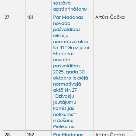
sastāva
apstiprināšanu
27
181
Par Madonas
Artūrs Čačka
novada
pašvaldības
iekšējā
normatīvā akta
Nr. 11 “Grozījumi
Madonas
novada
pašvaldības
2025. gada 30.
oktobra iekšējā
normatīvajā
aktā Nr. 27
“Dzīvokļu
jautājumu
komisijas
nolikums””
izdošanu
Pielikums
28
182
Par Madonas
Artūrs Čačka