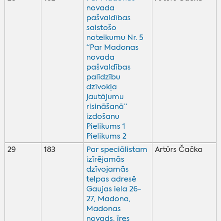
novada
pašvaldības
saistošo
noteikumu Nr. 5
“Par Madonas
novada
pašvaldības
palīdzību
dzīvokļa
jautājumu
risināšanā”
izdošanu
Pielikums 1
Pielikums 2
29
183
Par speciālistam
Artūrs Čačka
izīrējamās
dzīvojamās
telpas adresē
Gaujas iela 26-
27, Madona,
Madonas
novads, īres