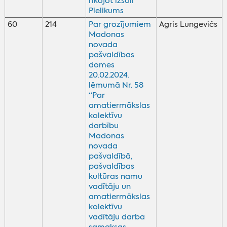
rīkojot izsoli
Pielikums
60
214
Par grozījumiem
Agris Lungevičs
Madonas
novada
pašvaldības
domes
20.02.2024.
lēmumā Nr. 58
“Par
amatiermākslas
kolektīvu
darbību
Madonas
novada
pašvaldībā,
pašvaldības
kultūras namu
vadītāju un
amatiermākslas
kolektīvu
vadītāju darba