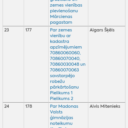
zemes vienības
pievienošanu
Mārcienas
pagastam
23
177
Par zemes
Aigars Šķēls
vienību ar
kadastra
apzīmējumiem
70860060060,
70860070040,
70860030048 un
70860070063
savstarpējo
robežu
pārkārtošanu
Pielikums 1
Pielikums 2
24
178
Par Madonas
Aivis Mitenieks
Valsts
ģimnāzijas
noteikumu