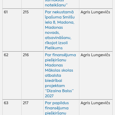
samaksas
noteikšanu”
61
215
Par nekustamā
Agris Lungevičs
īpašuma Smilšu
iela 8, Madona,
Madonas
novads,
atsavināšanu,
rīkojot izsoli
Pielikums
62
216
Par finansējuma
Agris Lungevičs
piešķiršanu
Madonas
Mākslas skolas
atbalsta
biedrībai
projektam
“Dizaina Balss”
2027
63
217
Par papildus
Agris Lungevičs
finansējuma
piešķiršanu