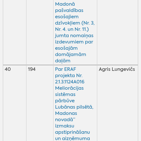
Madonā
pašvaldības
esošajiem
dzīvokļiem (Nr. 3,
Nr. 4. un Nr. 11.)
jumta nomaiņas
izdevumiem par
esošajām
domājamām
daļām
40
194
Par ERAF
Agris Lungevičs
projekta Nr.
2.1.3.1124A016
Meliorācijas
sistēmas
pārbūve
Lubānas pilsētā,
Madonas
novadā”
izmaksu
apstiprināšanu
un aizņēmuma