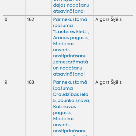
daļas nodošanu
atsavināšanai
8
162
Par nekustamā
Aigars Šķēls
īpašuma
“Lauteres klēts”,
Aronas pagasts,
Madonas
novads,
nostiprināšanu
zemesgrāmatā
un nodošanu
atsavināšanai
9
163
Par nekustamā
Aigars Šķēls
īpašuma
Draudzības iela
5, Jaunkalsnava,
Kalsnavas
pagasts,
Madonas
novads,
nostiprināšanu