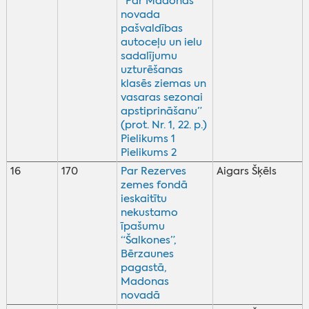
“Par Madonas
novada
pašvaldības
autoceļu un ielu
sadalījumu
uzturēšanas
klasēs ziemas un
vasaras sezonai
apstiprināšanu”
(prot. Nr. 1, 22. p.)
Pielikums 1
Pielikums 2
16
170
Par Rezerves
Aigars Šķēls
zemes fondā
ieskaitītu
nekustamo
īpašumu
“Šalkones”,
Bērzaunes
pagastā,
Madonas
novadā