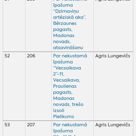
īpašuma
“Dzirnaviņu
artēziskā aka”,
Bērzaunes
pagasts,
Madonas
novads,
atsavināšanu
52
206
Par nekustamā
Agris Lungevičs
īpašuma
“Vecsaikava
2”-11,
Vecsaikava,
Praulienas
pagasts,
Madonas
novads, trešo
izsoli
Pielikums
53
207
Par nekustamā
Agris Lungevičs
īpašuma