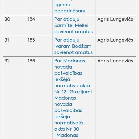
līguma
pagarināšanu
30
184
Par atļauju
Agris Lungevičs
Sarmītei Mellei
savienot amatus
31
185
Par atļauju
Agris Lungevičs
Ivaram Bodžam
savienot amatus
32
186
Par Madonas
Agris Lungevičs
novada
pašvaldības
iekšējā
normatīvā akta
Nr. 12 “Grozījumi
Madonas
novada
pašvaldības
iekšējā
normatīvajā
akta Nr. 30
“Madonas