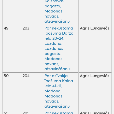
Kalsnavas
pagasts,
Madonas
novads,
atsavināšanu
49
203
Par nekustamā
Agris Lungevičs
īpašuma Dārza
iela 20-24,
Lazdona,
Lazdonas
pagasts,
Madonas
novads,
atsavināšanu
50
204
Par dzīvokļa
Agris Lungevičs
īpašuma Kalna
iela 41-11,
Madona,
Madonas
novads,
atsavināšanu
51
205
Par nekustamā
Agris Lungevičs