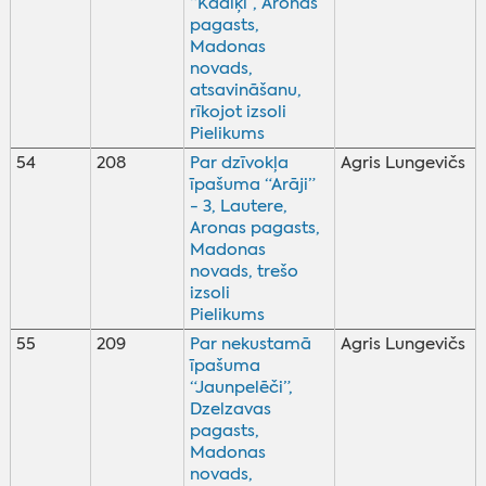
“Kadiķi”, Aronas
pagasts,
Madonas
novads,
atsavināšanu,
rīkojot izsoli
Pielikums
54
208
Par dzīvokļa
Agris Lungevičs
īpašuma “Arāji”
- 3, Lautere,
Aronas pagasts,
Madonas
novads, trešo
izsoli
Pielikums
55
209
Par nekustamā
Agris Lungevičs
īpašuma
“Jaunpelēči”,
Dzelzavas
pagasts,
Madonas
novads,