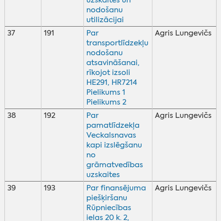
uzskaites un
nodošanu
utilizācijai
37
191
Par
Agris Lungevičs
transportlīdzekļu
nodošanu
atsavināšanai,
rīkojot izsoli
HE291, HR7214
Pielikums 1
Pielikums 2
38
192
Par
Agris Lungevičs
pamatlīdzekļa
Veckalsnavas
kapi izslēgšanu
no
grāmatvedības
uzskaites
39
193
Par finansējuma
Agris Lungevičs
piešķiršanu
Rūpniecības
ielas 20 k. 2,