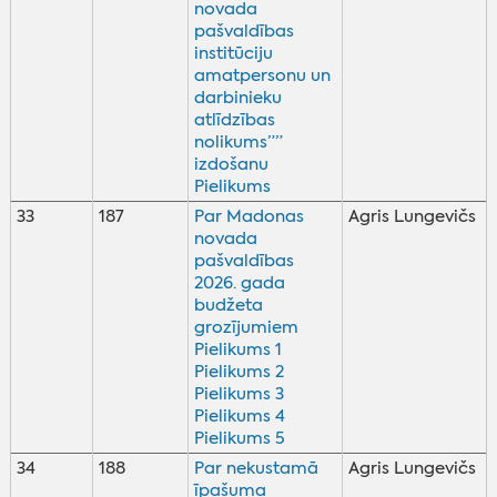
novada
pašvaldības
institūciju
amatpersonu un
darbinieku
atlīdzības
nolikums””
izdošanu
Pielikums
33
187
Par Madonas
Agris Lungevičs
novada
pašvaldības
2026. gada
budžeta
grozījumiem
Pielikums 1
Pielikums 2
Pielikums 3
Pielikums 4
Pielikums 5
34
188
Par nekustamā
Agris Lungevičs
īpašuma