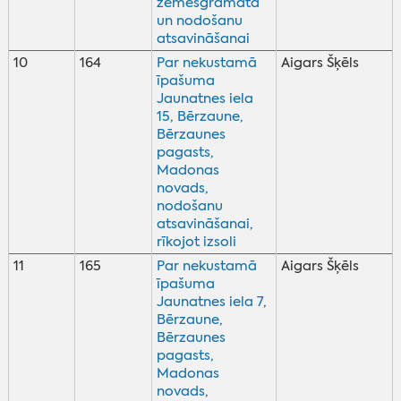
zemesgrāmatā
un nodošanu
atsavināšanai
10
164
Par nekustamā
Aigars Šķēls
īpašuma
Jaunatnes iela
15, Bērzaune,
Bērzaunes
pagasts,
Madonas
novads,
nodošanu
atsavināšanai,
rīkojot izsoli
11
165
Par nekustamā
Aigars Šķēls
īpašuma
Jaunatnes iela 7,
Bērzaune,
Bērzaunes
pagasts,
Madonas
novads,