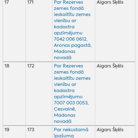
17
171
Par Rezerves
Aigars Šķēls
zemes fondā
ieskaitītu zemes
vienību ar
kadastra
apzīmējumu
7042 006 0612,
Aronas pagastā,
Madonas
novadā
18
172
Par Rezerves
Aigars Šķēls
zemes fondā
ieskaitītu zemes
vienību ar
kadastra
apzīmējumu
7007 003 0053,
Cesvainē,
Madonas
novadā
19
173
Par nekustamā
Aigars Šķēls
īpašuma