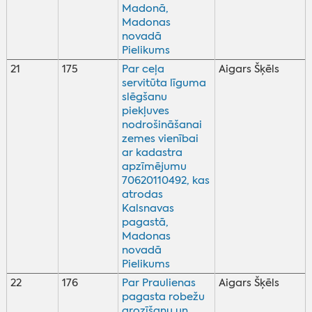
Madonā,
Madonas
novadā
Pielikums
21
175
Par ceļa
Aigars Šķēls
servitūta līguma
slēgšanu
piekļuves
nodrošināšanai
zemes vienībai
ar kadastra
apzīmējumu
70620110492, kas
atrodas
Kalsnavas
pagastā,
Madonas
novadā
Pielikums
22
176
Par Praulienas
Aigars Šķēls
pagasta robežu
grozīšanu un