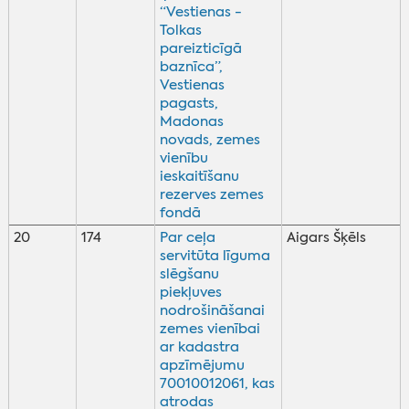
“Vestienas -
Tolkas
pareizticīgā
baznīca”,
Vestienas
pagasts,
Madonas
novads, zemes
vienību
ieskaitīšanu
rezerves zemes
fondā
20
174
Par ceļa
Aigars Šķēls
servitūta līguma
slēgšanu
piekļuves
nodrošināšanai
zemes vienībai
ar kadastra
apzīmējumu
70010012061, kas
atrodas