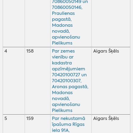
70860050149 un
70860050146,
Praulienas
pagastā,
Madonas
novadā,
apvienošanu
Pielikums
4
158
Par zemes
Aigars Šķēls
vienību ar
kadastra
apzīmējumiem
70420100727 un
70420100307,
Aronas pagastā,
Madonas
novadā,
apvienošanu
Pielikums
5
159
Par nekustamā
Aigars Šķēls
īpašuma Rīgas
iela 91A,