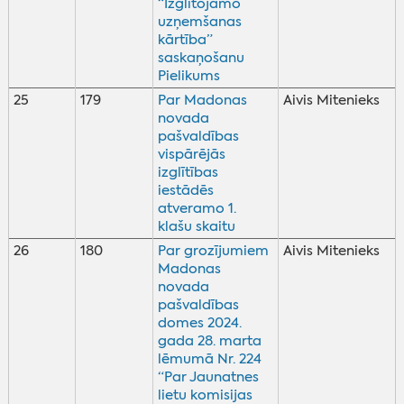
“Izglītojamo
uzņemšanas
kārtība”
saskaņošanu
Pielikums
25
179
Par Madonas
Aivis Mitenieks
novada
pašvaldības
vispārējās
izglītības
iestādēs
atveramo 1.
klašu skaitu
26
180
Par grozījumiem
Aivis Mitenieks
Madonas
novada
pašvaldības
domes 2024.
gada 28. marta
lēmumā Nr. 224
“Par Jaunatnes
lietu komisijas