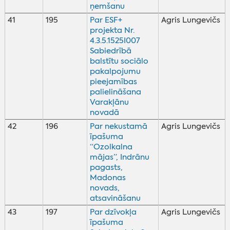
ņemšanu
41
195
Par ESF+
Agris Lungevičs
projekta Nr.
4.3.5.1525I007
Sabiedrībā
balstītu sociālo
pakalpojumu
pieejamības
palielināšana
Varakļānu
novadā
42
196
Par nekustamā
Agris Lungevičs
īpašuma
“Ozolkalna
mājas”, Indrānu
pagasts,
Madonas
novads,
atsavināšanu
43
197
Par dzīvokļa
Agris Lungevičs
īpašuma