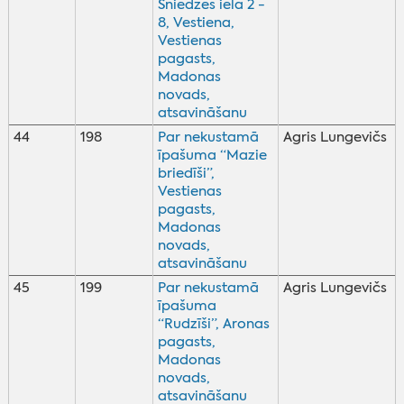
Sniedzes iela 2 -
8, Vestiena,
Vestienas
pagasts,
Madonas
novads,
atsavināšanu
44
198
Par nekustamā
Agris Lungevičs
īpašuma “Mazie
briedīši”,
Vestienas
pagasts,
Madonas
novads,
atsavināšanu
45
199
Par nekustamā
Agris Lungevičs
īpašuma
“Rudzīši”, Aronas
pagasts,
Madonas
novads,
atsavināšanu