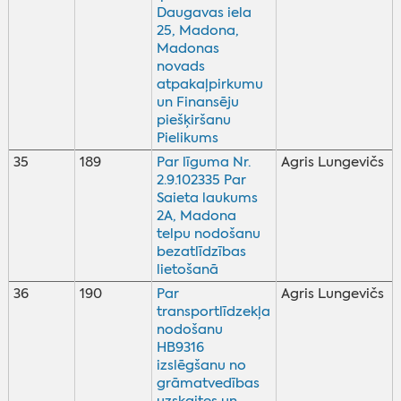
Daugavas iela
25, Madona,
Madonas
novads
atpakaļpirkumu
un Finansēju
piešķiršanu
Pielikums
35
189
Par līguma Nr.
Agris Lungevičs
2.9.102335 Par
Saieta laukums
2A, Madona
telpu nodošanu
bezatlīdzības
lietošanā
36
190
Par
Agris Lungevičs
transportlīdzekļa
nodošanu
HB9316
izslēgšanu no
grāmatvedības