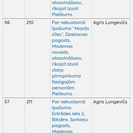
atsavināšanu,
rīkojot izsoli
Pielikums
56
210
Par nekustamā
Agris Lungevičs
īpašuma “Mazās
zīles”, Dzelzavas
pagasts,
Madonas
novads,
atsavināšanu,
rīkojot izsoli
starp
pirmpirkuma
tiesīgajām
personām
Pielikums
57
211
Par nekustamā
Agris Lungevičs
īpašuma
Estrādes iela 2,
Biksēre, Sarkaņu
pagasts,
Madonas