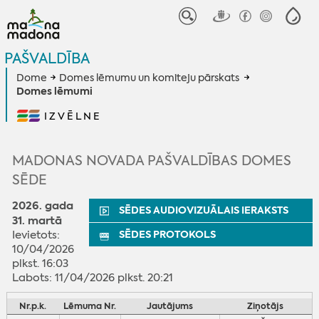
PAŠVALDĪBA
Dome
Domes lēmumu un komiteju pārskats
Domes lēmumi
IZVĒLNE
MADONAS NOVADA PAŠVALDĪBAS DOMES
SĒDE
2026. gada
SĒDES AUDIOVIZUĀLAIS IERAKSTS
31. martā
Ievietots:
SĒDES PROTOKOLS
10/04/2026
plkst. 16:03
Labots: 11/04/2026 plkst. 20:21
Nr.p.k.
Lēmuma Nr.
Jautājums
Ziņotājs