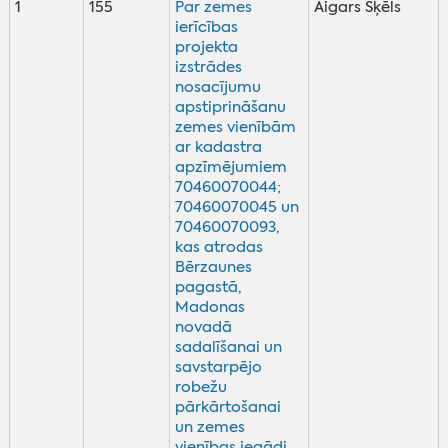
1
155
Par zemes
Aigars Šķēls
ierīcības
projekta
izstrādes
nosacījumu
apstiprināšanu
zemes vienībām
ar kadastra
apzīmējumiem
70460070044;
70460070045 un
70460070093,
kas atrodas
Bērzaunes
pagastā,
Madonas
novadā
sadalīšanai un
savstarpējo
robežu
pārkārtošanai
un zemes
vienības iegādi