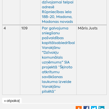
dzīvojamai telpai
adresē
Rūpniecības iela
18B-20, Madona,
Madonas novads
4
109
Par galvojuma
Māris Justs
sniegšanu
pašvaldības
kapitālsabiedrībai
Varakļānu
"Dzīvokļu
komunālais
uzņēmums" SIA
projektā “Šķiroto
atkritumu
savākšanas
laukuma izveide
Varakļānu
pilsētā”
« atpakaļ