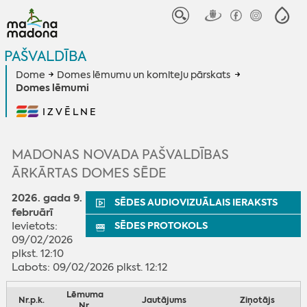
PAŠVALDĪBA
Dome
Domes lēmumu un komiteju pārskats
Domes lēmumi
IZVĒLNE
MADONAS NOVADA PAŠVALDĪBAS
ĀRKĀRTAS DOMES SĒDE
2026. gada 9.
SĒDES AUDIOVIZUĀLAIS IERAKSTS
februārī
Ievietots:
SĒDES PROTOKOLS
09/02/2026
plkst. 12:10
Labots: 09/02/2026 plkst. 12:12
Lēmuma
Nr.p.k.
Jautājums
Ziņotājs
Nr.