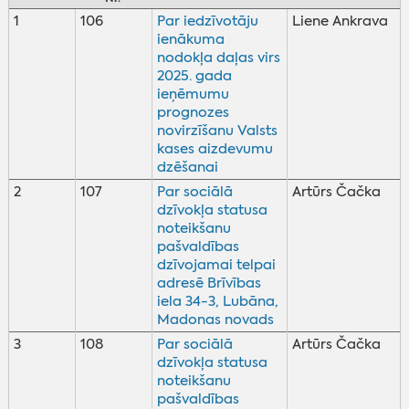
1
106
Par iedzīvotāju
Liene Ankrava
ienākuma
nodokļa daļas virs
2025. gada
ieņēmumu
prognozes
novirzīšanu Valsts
kases aizdevumu
dzēšanai
2
107
Par sociālā
Artūrs Čačka
dzīvokļa statusa
noteikšanu
pašvaldības
dzīvojamai telpai
adresē Brīvības
iela 34-3, Lubāna,
Madonas novads
3
108
Par sociālā
Artūrs Čačka
dzīvokļa statusa
noteikšanu
pašvaldības