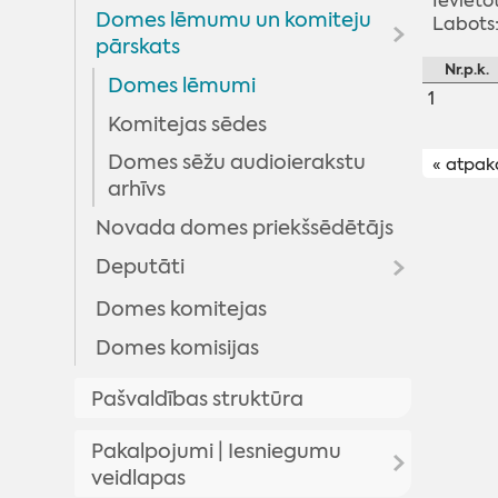
Ievieto
Domes lēmumu un komiteju
Labots:
pārskats
Nr.p.k.
Domes lēmumi
1
Komitejas sēdes
Domes sēžu audioierakstu
« atpak
arhīvs
Novada domes priekšsēdētājs
Deputāti
Domes komitejas
Arhīvs
Domes komisijas
Pašvaldības struktūra
Pakalpojumi | Iesniegumu
veidlapas