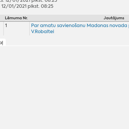
ts: 12/01/2021 plkst. 08:25
 12/01/2021 plkst. 08:25
Lēmuma Nr.
Jautājums
1
Par amatu savienošanu Madonas novada pa
V.Robaltei
aļ