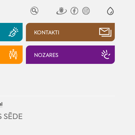
KONTAKTI
NOZARES
i
 SĒDE