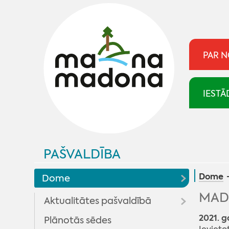
PAR 
IESTĀ
PAŠVALDĪBA
Dome
Dome
MAD
Aktualitātes pašvaldībā
2021. g
Plānotās sēdes
Pašvaldība skaidro