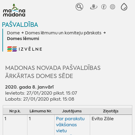
PAŠVALDĪBA
Dome
Domes lēmumu un komiteju pārskats
Domes lēmumi
IZVĒLNE
MADONAS NOVADA PAŠVALDĪBAS
ĀRKĀRTAS DOMES SĒDE
2020. gada 8. janvārī
Ievietots: 27/01/2020 plkst. 15:07
Labots: 27/01/2020 plkst. 15:08
Nr.p.k.
Lēmuma Nr.
Jautājums
Ziņotājs
1
1
Par parakstu
Evita Zāle
vākšanas
vietu