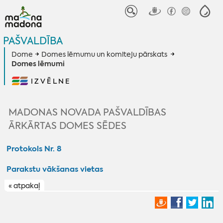
PAŠVALDĪBA
Dome
Domes lēmumu un komiteju pārskats
Domes lēmumi
IZVĒLNE
MADONAS NOVADA PAŠVALDĪBAS
ĀRKĀRTAS DOMES SĒDES
Protokols Nr. 8
Parakstu vākšanas vietas
« atpakaļ