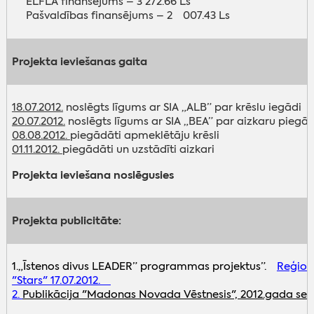
ELFLA finansējums – 3 272.66 Ls
Pašvaldības finansējums – 2 007.43 Ls
Projekta ieviešanas gaita
18.07.2012.
noslēgts līgums ar SIA „ALB” par krēslu iegādi
20.07.2012.
noslēgts līgums ar SIA „BEA” par aizkaru piegā
08.08.2012.
piegādāti apmeklētāju krēsli
01.11.2012.
piegādāti un uzstādīti aizkari
Projekta ieviešana noslēgusies
Projekta publicitāte:
1.„Īstenos divus LEADER” programmas projektus”.
Reģionā
"Stars" 17.07.2012.
2.
Publikācija "Madonas Novada Vēstnesis", 2012.gada sep