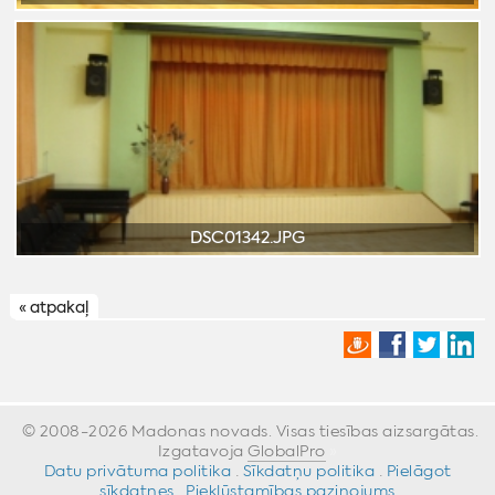
« atpakaļ
© 2008-2026 Madonas novads. Visas tiesības aizsargātas.
Izgatavoja
GlobalPro
»
Datu privātuma politika
·
Sīkdatņu politika
·
Pielāgot
sīkdatnes
·
Piekļūstamības paziņojums