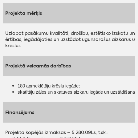
Projekta mērķis
Uzlabot pasākumu kvalitāti, drošību, estētisko izskatu un
ērtības, iegādājoties un uzstādot ugunsdrošus aizkarus u
krēslus
Projektā veicamās darbības
180 apmeklētāju krēslu iegāde;
skatītāju zāles un skatuves aizkaru iegāde un uzstādīšana
Finansējums
Projekta kopējās izmaksas – 5 280.09Ls, t.sk.: