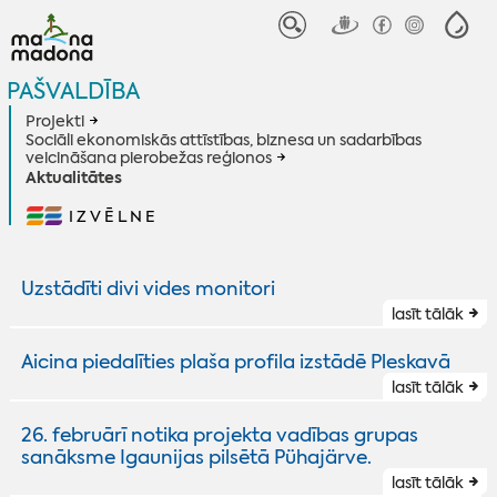
PAŠVALDĪBA
Projekti
Sociāli ekonomiskās attīstības, biznesa un sadarbības
veicināšana pierobežas reģionos
Aktualitātes
IZVĒLNE
Uzstādīti divi vides monitori
lasīt tālāk
Aicina piedalīties plaša profila izstādē Pleskavā
lasīt tālāk
26. februārī notika projekta vadības grupas
sanāksme Igaunijas pilsētā Pühajärve.
lasīt tālāk