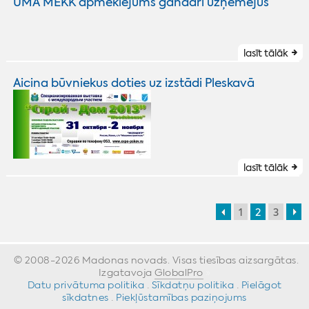
UMA MEKK apmeklējums gandarī uzņēmējus
lasīt tālāk
Aicina būvniekus doties uz izstādi Pleskavā
lasīt tālāk
1
2
3
© 2008-2026 Madonas novads. Visas tiesības aizsargātas.
Izgatavoja
GlobalPro
»
Datu privātuma politika
·
Sīkdatņu politika
·
Pielāgot
sīkdatnes
·
Piekļūstamības paziņojums