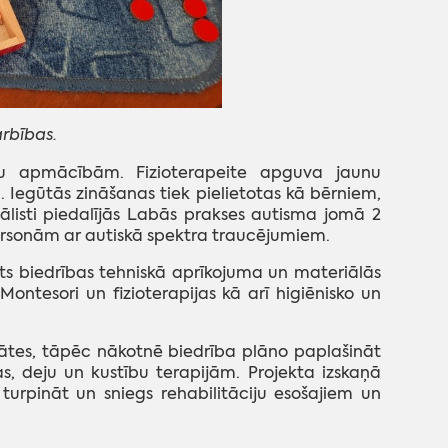
rbības.
istu apmācībām. Fizioterapeite apguva jaunu
u. Iegūtās zināšanas tiek pielietotas kā bērniem,
ālisti piedalījās Labās prakses autisma jomā 2
rsonām ar autiskā spektra traucējumiem.
s biedrības tehniskā aprīkojuma un materiālās
Montesori un fizioterapijas kā arī higiēnisko un
litātes, tāpēc nākotnē biedrība plāno paplašināt
, deju un kustību terapijām. Projekta izskaņā
turpināt un sniegs rehabilitāciju esošajiem un