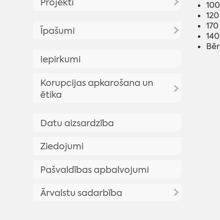
Projekti
Madonas novada pašvaldības
100
Saistošo noteikumu projekti
pakalpojumi
120
Novads
170
Īpašumi
Pašvaldības budžets
Rezultāti viedokļa
Maksas pakalpojumu
140
Madonas pilsēta
Projekts "Vidzeme iekļauj"
noskaidrošanai
cenrādis
Bēr
Novada attīstības plānošanas
Budžeta informācija
Paziņojumi par izsolēm
Iepirkumi
Aronas pagasts
Valsts un pašvaldības vienoto
dokumenti
Budžeta grozījumi
Paziņojumi par izsoles
klientu apkalpošanas centru
Barkavas pagasts
Nolikumi, noteikumi
Aktualitātes
Korupcijas apkarošana un
rezultātiem
pakalpojumi
ētika
Bērzaunes pagasts
Madonas novada teritorijas
Nekustamo īpašumu noma
Publiskais pārskats
Pašvaldības, pagastu un
plānojums (izstrādes procesā)
Cesvaines apvienības pārvalde
apvienību pārvalžu nolikumi
Korupcijas apkarošana
Citi dokumenti
Zemes noma
Datu aizsardzība
Dzelzavas pagasts
Madonas novada attīstības
Pašvaldības iestāžu nolikumi
Izstrādes process
Trauksmes celšana
Madonas novada sadarbības
Telpu noma
Pieteikšanās kārtība uz
programma un IAS
Ziedojumi
Ērgļu apvienības pārvalde
Citi noteikumi, nolikumi
teritorijas civilās aizsardzības
nekustamā īpašuma nomu
Ētika
Pašvaldības nomātie īpašumi
Madonas novada teritorijas
plāns
Rīcību un investīciju plāna
Kalsnavas pagasts
Cenrādis
Amatpersonu deklarācijas |
Pašvaldības apbalvojumi
Mazdārziņu noma
plānojums 2013.-2025.gadam
aktualizācija
Pārvaldes uzdevuma
ziedojumi
Lazdonas pagasts
Madonas novada Teritorijas
deleģējuma līgumi
Apstiprinātā redakcija
Ārvalstu sadarbība
Liezēres pagasts
Amatpersonu deklarācijas
plānojuma 2013.-2025.g.
Medību koordinācijas
Madonas novada attīstības
grafiskā daļa
Lubānas apvienības pārvalde
Tranosa (Zviedrija)
Ziedojumi, biedru naudas
komisijas protokoli
programmas 2022-2028 un