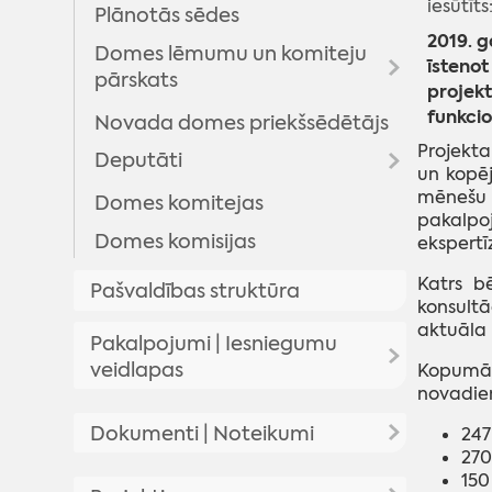
iesūtīts
Plānotās sēdes
2019. 
Domes lēmumu un komiteju
īstenot
pārskats
projekt
funkci
Novada domes priekšsēdētājs
Domes lēmumi
Projekt
Deputāti
Komitejas sēdes
un kopēj
mēnešu 
Domes sēžu audioierakstu
Domes komitejas
Arhīvs
pakalpo
arhīvs
Domes komisijas
ekspertī
Katrs b
Pašvaldības struktūra
konsult
aktuāla 
Pakalpojumi | Iesniegumu
veidlapas
Kopumā r
novadiem
Pakalpojumi
Dokumenti | Noteikumi
247
270
Iesniegumu veidlapas
150
Pašvaldības saistošie noteikumi