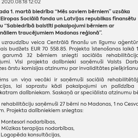
: 2020.08.18 12:02
gada 1. martā biedrība “Mēs saviem bērniem” uzsāka
 Eiropas Sociālā fonda un Latvijas republikas finansētu
u “Sabiedrībā balstīti pakalpojumi bērniem ar
onāliem traucējumiem Madonas reģionā”.
a uzraudzību veica Centrālā finanšu un līgumu aģentū
ais budžets EUR 70 558.85. Projekta īstenošanas laikā 
garumā 32 bērniem sniegti sociālās rehabilitācij
jumi. Visi projekta dalībnieki saņēmuši Valsts Dar
zes ārstu komisijas atzinumu par invaliditātes piešķiršanu
ērns un viņa vecāki ir saņēmuši sociālā rehabilitētā
ācijas, lai saprastu kādi pakalpojumi un palīdzība 
katram dalībniekam. Saskaņā ar speciālista atzinumu bē
ehabilitāciju saņēmuši 27 bērni no Madonas, 1 no Cesvai
. Projekta dalībniekiem sniegtas:
 Montesori nodarbības,
 Mūzikas terapijas nodarbības,
 Logopēda konsultācijas,