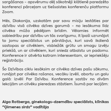
sargāšanas - apsvērumu dēļ sākotnēji klātienē paredzēto
konferenci pārceļam uz tiešsaistes konferenču platformu
Zoom.
Mēs, Diakonija, uzskatām par savu misiju iestāties par
dzīvību visā cilvēka dzīves garumā - no iesākuma līdz
cilvēka mūža pēdējam brīdim. Vēlamies informēt
sabiedrību par dzīvību un tās svarīgumu, it īpaši uzrunājot
to jomu speciālistus un pārstāvjus, kuri savā ikdienā
sastopas ar cilvēkiem, visbiežāk grūtu un smagu izvēļu
priekšā, un ar cilvēkiem, kuri sniedz atbalstu un padomu.
Konference ir atvērta katram interesentam, ar iepriekšēju
reģistrāciju.
Šo Dzīvības ciklu iesāksim ar cilvēka dzīves pašu sākumu,
runājot par cilvēka rašanos, vecāku izvēli, abortu un galu
galā: izvēli Par Dzīvību. Konference sastāv no divām
lekcijām un cilvēku pieredzes stāstiem. Īsumā par lecijām:
Aiga Rotberga, ginekologs-dzemdību speciālists, klīnikas
"Ģimenes sirds" vadītāja