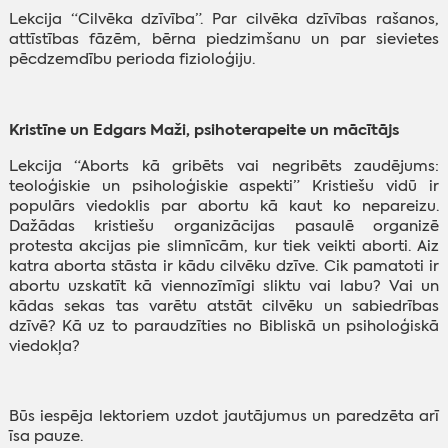
Lekcija “Cilvēka dzīvība”. Par cilvēka dzīvības rašanos,
attīstības fāzēm, bērna piedzimšanu un par sievietes
pēcdzemdību perioda fizioloģiju.
Kristīne un Edgars Maži, psihoterapeite un mācītājs
Lekcija “Aborts kā gribēts vai negribēts zaudējums:
teoloģiskie un psiholoģiskie aspekti” Kristiešu vidū ir
populārs viedoklis par abortu kā kaut ko nepareizu.
Dažādas kristiešu organizācijas pasaulē organizē
protesta akcijas pie slimnīcām, kur tiek veikti aborti. Aiz
katra aborta stāsta ir kādu cilvēku dzīve. Cik pamatoti ir
abortu uzskatīt kā viennozīmīgi sliktu vai labu? Vai un
kādas sekas tas varētu atstāt cilvēku un sabiedrības
dzīvē? Kā uz to paraudzīties no Bibliskā un psiholoģiskā
viedokļa?
Būs iespēja lektoriem uzdot jautājumus un paredzēta arī
īsa pauze.