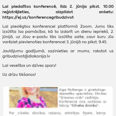
Lai piedalītos konferencē, līdz 2. jūnija plkst. 10.00
reģistrējieties, aizpildot anketu:
https://ej.uz/konferencegribudzivot
Lai pieslēgtos konferencei platformā Zoom, Jums tiks
izsūtīta īsa pamācība, kā to izdarīt un dienu iepriekš, 2.
jūnijā, uz Jūsu e-pastu tiks izsūtīta saite, caur kuru Jūs
varēsiet pievienoties konferencei 3. jūnijā no plkst. 9.45.
Jautājumu gadījumā, sazinieties ar mums, rakstot uz
gribudzivot@diakonija.lv
Lai veselība un dzīves spars!
Uz drīzu tikšanos!