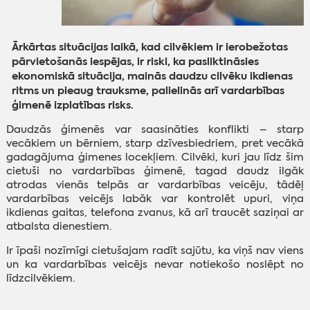
Ārkārtas situācijas laikā, kad cilvēkiem ir ierobežotas
pārvietošanās iespējas, ir riski, ka pasliktināsies
ekonomiskā situācija, mainās daudzu cilvēku ikdienas
ritms un pieaug trauksme, palielinās arī vardarbības
ģimenē izplatības risks.
Daudzās ģimenēs var saasināties konflikti – starp
vecākiem un bērniem, starp dzīvesbiedriem, pret vecākā
gadagājuma ģimenes locekļiem. Cilvēki, kuri jau līdz šim
cietuši no vardarbības ģimenē, tagad daudz ilgāk
atrodas vienās telpās ar vardarbības veicēju, tādēļ
vardarbības veicējs labāk var kontrolēt upuri, viņa
ikdienas gaitas, telefona zvanus, kā arī traucēt saziņai ar
atbalsta dienestiem.
Ir īpaši nozīmīgi cietušajam radīt sajūtu, ka viņš nav viens
un ka vardarbības veicējs nevar notiekošo noslēpt no
līdzcilvēkiem.