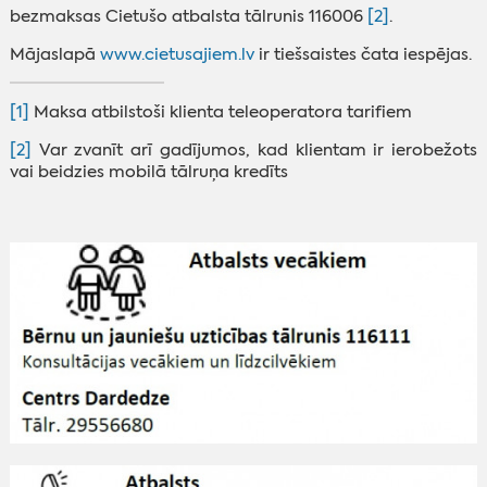
bezmaksas Cietušo atbalsta tālrunis 116006
[2]
.
Mājaslapā
www.cietusajiem.lv
ir tiešsaistes čata iespējas.
[1]
Maksa atbilstoši klienta teleoperatora tarifiem
[2]
Var zvanīt arī gadījumos, kad klientam ir ierobežots
vai beidzies mobilā tālruņa kredīts