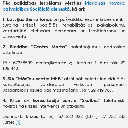
Pēc palīdzības iespējams vērsties
Madonas novada
pašvaldības Sociālajā dienestā
, kā arī:
1. Latvijas Bērnu fonds
un pašvaldībā esošie krīzes centri
turpina sniegt sociālās rehabilitācijas pakalpojumu
vardarbībā cietušām personām ar izmitināšanu un
dzīvesvietā.
2.
Biedrība “Centrs Marta”
pakalpojumus nodrošina
attālināti.
Tālr. 67378539, centrs@marta.lv; Liepājas filiāles tālr. 29
195 442.
3.
SIA “Mācību centrs MKB”
attālināti sniedz individuālās
konsultācijas vardarbību veikušām personām
vardarbības uzvedības mazināšanai. Tālr. 29 419 787.
4. Krīžu un konsultāciju centrs “Skalbes”
telefoniski
nodrošina krīzes intervenci un atbalstu.
Diennakts krīzes tālruņi: 67 222 922 (LMT), 27 722 292
(Bite)
[1]
;