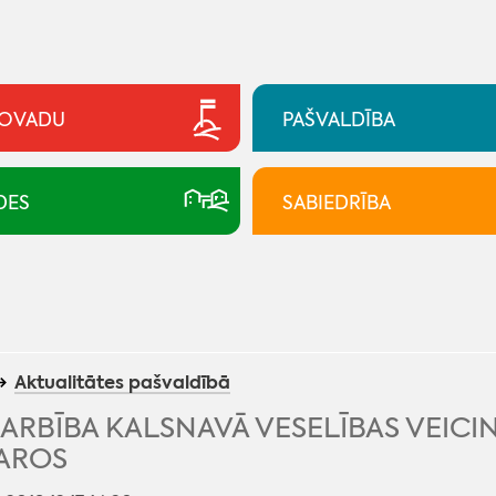
NOVADU
PAŠVALDĪBA
DES
SABIEDRĪBA
Aktualitātes pašvaldībā
RBĪBA KALSNAVĀ VESELĪBAS VEICI
VAROS