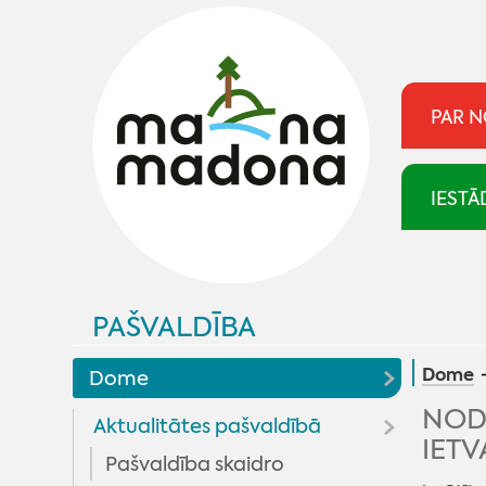
PAR 
IESTĀ
PAŠVALDĪBA
Dome
Dome
NODA
Aktualitātes pašvaldībā
IET
Pašvaldība skaidro