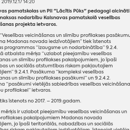
: 2019.12.17 14:20
as pamatskolas un PII "Lācītis Pūks" pedagogi aicināti
maksas nodarbību Kalsnavas pamatskolā veselības
šanas projekta ietvaros.
 “Veselības veicināšanas un slimību profilakses pasākum
na Madonas novada iedzīvotājiem” tiek īstenots
as programmas “izaugsme un nodarbinātība” 9.2.4.
kā atbalsta mērķa “uzlabot pieejamību veselības
anas un slimību profilakses pakalpojumiem, jo īpaši
as un sociālās atstumtības riskam pakļautajiem
ājiem” 9.2.4.1. Pasākuma “kompleksi veselības
anas un slimību profilakses pasākumi” un 9.2.4.2.
 “pasākumi vietējās sabiedrības veselības veicināšana
u profilaksei” ietvaros.
 tiks īstenots no 2017. – 2019.gadam.
 mērķis ir uzlabot pieejamību veselības veicināšanas un
 profilakses pakalpojumiem Madonas novada
ājiem, jo īpaši teritoriālās, nabadzības un sociālās
bas riskam pakļautajiem iedzīvotājiem, īstenojot vietēja