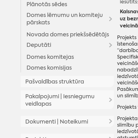
iesūtīts
Plānotās sēdes
Kalsnav
Domes lēmumu un komiteju
uz bez
pārskats
veicinā
Novada domes priekšsēdētājs
Domes lēmumi
Projekts
īstenoša
Deputāti
Komitejas sēdes
“darbīb
Domes sēžu audioierakstu
Domes komitejas
Arhīvs
Specifis
arhīvs
veicināš
Domes komisijas
nabadzīb
iedzīvot
Pašvaldības struktūra
veicināš
Pasākuma
un slimīb
Pakalpojumi | Iesniegumu
veidlapas
Projekts
Pakalpojumi
Projekta
Dokumenti | Noteikumi
slimību
Iesniegumu veidlapas
iedzīvot
Pašvaldības saistošie noteikumi
atstumtī