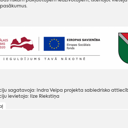
pasākumus.
iju sagatavoja: Indra Veipa projekta sabiedrisko attiec
ju ievietoja: Ilze Riekstiņa
aļ