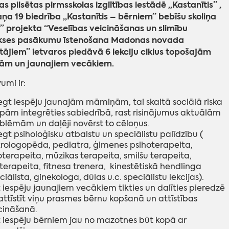
 pilsētas pirmsskolas izglītības iestādē ,,Kastanītis” ,
a 19 biedrība ,,Kastanītis – bērniem” bebīšu skoliņa
š” projekta “Veselības veicināšanas un slimību
akses pasākumu īstenošana Madonas novada
tājiem” ietvaros piedāvā 6 lekciju ciklus topošajām
m un jaunajiem vecākiem.
umi ir:
egt iespēju jaunajām māmiņām, tai skaitā sociālā riska
pām integrēties sabiedrībā, rast risinājumus aktuālām
blēmām un daļēji novērst to cēloņus.
egt psiholoģisku atbalstu un speciālistu palīdzību (
rologopēda, pediatra, ģimenes psihoterapeita,
ioterapeita, mūzikas terapeita, smilšu terapeita,
oterapeita, fitnesa trenera, kinestētiskā hendlinga
ciālista, ginekologa, dūlas u.c. speciālistu lekcijas).
 iespēju jaunajiem vecākiem tikties un dalīties pieredzē
attīstīt viņu prasmes bērnu kopšanā un attīstības
cināšanā.
 iespēju bērniem jau no mazotnes būt kopā ar