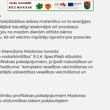
s
visdažādākos dabas materiālus un to enerģijas,
ādējādi labvēlīgi ietekmējot arī smadzeņu
ā, jau no mazām dienām attīsta bērna
 kā arī veicina vispārēju izpratni par pasaules
umu īstenošana Madonas novada
nodarbinātība” 9.2.4. Specifiskā atbalsta
filakses pakalpojumiem, jo īpaši nabadzības un
. Pasākuma “kompleksi veselības veicināšanas un
etējās sabiedrības veselības veicināšanai un
n slimību profilakses pakalpojumiem Madonas
lās atstumtības riskam pakļautajiem