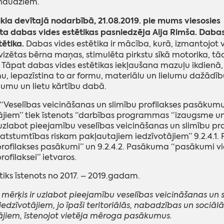
naudžiem.
ikla devītajā nodarbībā, 21.08.2019. pie mums viesosies
ēta dabas vides estētikas pasniedzēja Aija Rimša. Daba
tētika.
Dabas vides estētika ir mācība, kurā, izmantojot 
ivizētas bērna maņas, stimulēta pirkstu sīkā motorika, t
 Tāpat dabas vides estētikas iekļaušana mazuļu ikdien
, iepazīstina to ar formu, materiālu un lielumu dažādību,
umu un lietu kārtību dabā.
 “Veselības veicināšanas un slimību profilakses pasāk
ājiem” tiek īstenots “darbības programmas “izaugsme un 
zlabot pieejamību veselības veicināšanas un slimību pro
 atstumtības riskam pakļautajiem iedzīvotājiem” 9.2.4.1
profilakses pasākumi” un 9.2.4.2. Pasākuma “pasākumi vi
rofilaksei” ietvaros.
 tiks īstenots no 2017. – 2019.gadam.
 mērķis ir uzlabot pieejamību veselības veicināšanas u
edzīvotājiem, jo īpaši teritoriālās, nabadzības un sociā
ājiem, īstenojot vietēja mēroga pasākumus.