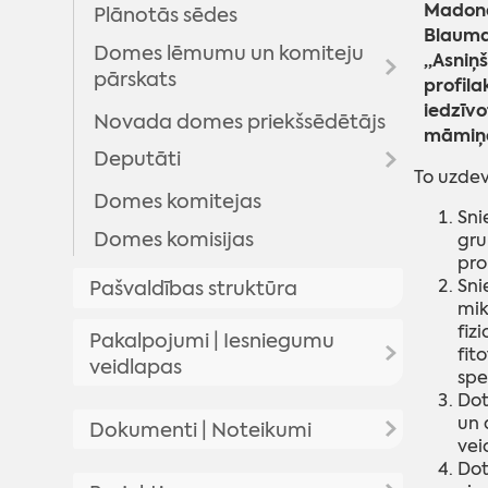
Madonas
Plānotās sēdes
Blaumaņ
Domes lēmumu un komiteju
,,Asniņ
pārskats
profil
iedzīvo
Novada domes priekšsēdētājs
Domes lēmumi
māmiņā
Deputāti
Komitejas sēdes
To uzdev
Domes sēžu audioierakstu
Domes komitejas
Arhīvs
Sni
arhīvs
Domes komisijas
gru
pro
Sni
Pašvaldības struktūra
mik
fiz
Pakalpojumi | Iesniegumu
fit
veidlapas
spe
Dot
Pakalpojumi
un 
Dokumenti | Noteikumi
vei
Iesniegumu veidlapas
Dot
Pašvaldības saistošie noteikumi