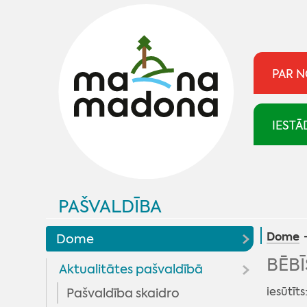
PAR 
IESTĀ
PAŠVALDĪBA
Dome
Dome
BĒBĪ
Aktualitātes pašvaldībā
iesūtīts
Pašvaldība skaidro