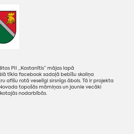
as PII ,,Kastanītis” mājas lapā
ālā tīkla facebook sadaļā bebīšu skoliņa
afišu rotā veselīgi sirsnīgs ābols. Tā ir projekta
u. Novada topošās māmiņas un jaunie vecāki
 rīkotajās nodarbībās.