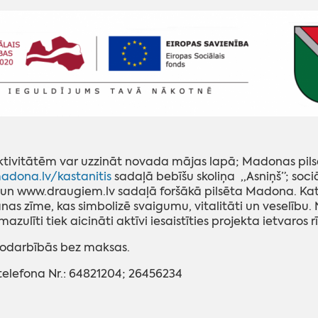
ktivitātēm var uzzināt novada mājas lapā; Madonas pilsēt
dona.lv/kastanitis
sadaļā bebīšu skoliņa ,,Asniņš”; soci
” un www.draugiem.lv sadaļā foršākā pilsēta Madona. Katru 
nas zīme, kas simbolizē svaigumu, vitalitāti un veselīb
azulīti tiek aicināti aktīvi iesaistīties projekta ietvaros
nodarbībās bez maksas.
elefona Nr.: 64821204; 26456234