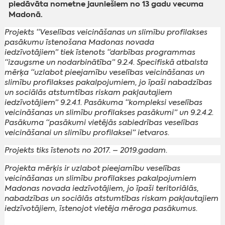
piedāvāta nometne jauniešiem no 13 gadu vecuma
Madonā.
Projekts “Veselības veicināšanas un slimību profilakses
pasākumu īstenošana Madonas novada
iedzīvotājiem” tiek īstenots “darbības programmas
“izaugsme un nodarbinātība” 9.2.4. Specifiskā atbalsta
mērķa “uzlabot pieejamību veselības veicināšanas un
slimību profilakses pakalpojumiem, jo īpaši nabadzības
un sociālās atstumtības riskam pakļautajiem
iedzīvotājiem” 9.2.4.1. Pasākuma “kompleksi veselības
veicināšanas un slimību profilakses pasākumi” un 9.2.4.2.
Pasākuma “pasākumi vietējās sabiedrības veselības
veicināšanai un slimību profilaksei” ietvaros.
Projekts tiks īstenots no 2017. – 2019.gadam.
Projekta mērķis ir uzlabot pieejamību veselības
veicināšanas un slimību profilakses pakalpojumiem
Madonas novada iedzīvotājiem, jo īpaši teritoriālās,
nabadzības un sociālās atstumtības riskam pakļautajiem
iedzīvotājiem, īstenojot vietēja mēroga pasākumus.