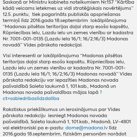
Saskaņā ar Ministru kabineta noteikumiem Nr.157 “Kārtība
kādā veicams ietekmes uz vidi stratēģiskais novērtējums”
12.5. punktu, tiek pagarināts publiskās apspriešanas
termiņš līdz 2016.gada 18.septembrim lokālplānojuma
“Madonas pilsētas teritorijas daļai starp esošo kapsētu,
Rūpniecības ielu, Lazdu ielu un zemes vienību ar kadastra
Nr. 7001-001-0135 (Lazdu iela 16/1; 16/2;16/3) Madonas
novadā” Vides pārskata redakcijai.
Visi interesenti ar lokālplānojuma “Madonas pilsētas
teritorijas daļai starp esošo kapsētu, Rūpniecības ielu,
Lazdu ielu un zemes vienību ar kadastra Nr. 7001-001-
0135 (Lazdu iela 16/1; 16/2;16/3) Madonas novadā” Vides
pārskata redakciju var iepazīties Madonas novada
pašvaldībā Saieta laukumā 1, 101.kab., Madonā un
Madonas novada pašvaldības mājas lapā
?
ct=sabiedribaslidzdaliba
Rakstiskus priekšlikumus un ierosinājumus par Vides
pārskata redakciju iesniegt Madonas novada
pašvaldībā, Saieta laukumā 1, 101.kab., Madonā, LV-4801
vai elektroniski pa e-pastu:
dome@madona.lv
līdz
2016.gada 18.septembrim, fiziskām personām norādot