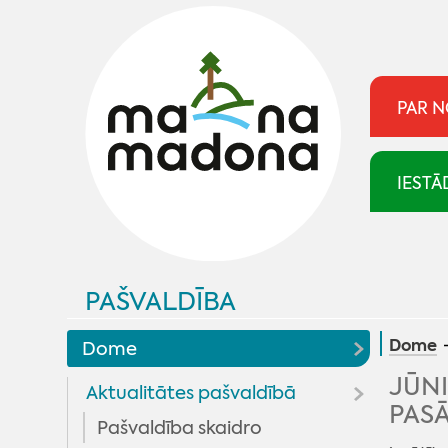
PAR 
IESTĀ
PAŠVALDĪBA
Dome
Dome
JŪN
Aktualitātes pašvaldībā
PAS
Pašvaldība skaidro