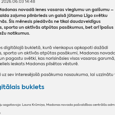
s: 2026.06.03 14:48
 Madonas novadā ienes vasaras vieglumu un gaišumu –
alda zaļuma pilnbrieds un gaisā jūtama Līgo svētku
ās. Šis mēnesis piedāvās ne tikai daudzveidīgus
s, sporta un aktīvās atpūtas pasākumus, bet arī īpašus
ežu notikumus.
es digitālajā bukletā, kurā vienkopus apkopoti dažādi
s, sporta un aktīvās atpūtas pasākumi, Madonas novad
 un pagastu svētki, kas norisināsies visas vasaras garumā
neliels ieskats Madonas pilsētas vēsturē.
ni uz sev interesējošā pasākuma nosaukuma, lai uzzinātu v
itālais buklets
ju sagatavoja: Laura Krūmiņa, Madonas novada pašvaldības centrālās admini
e