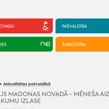
NOVADU
PAŠVALDĪBA
DES
SABIEDRĪBA
Aktualitātes pašvaldībā
IJS MADONAS NOVADĀ - MĒNEŠA A
ĀKUMU IZLASE