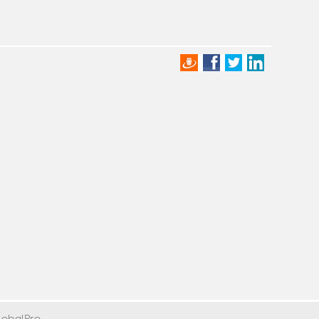
lobalPro
»