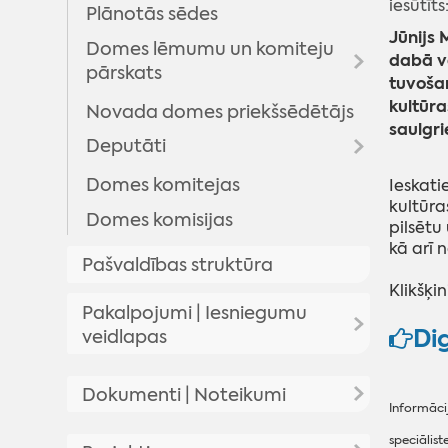
iesūtīt
Plānotās sēdes
Jūnijs
Domes lēmumu un komiteju
dabā v
pārskats
tuvošan
kultūra
Novada domes priekšsēdētājs
Domes lēmumi
saulgri
Deputāti
Komitejas sēdes
Domes sēžu audioierakstu
Domes komitejas
Arhīvs
Ieskati
arhīvs
kultūra
Domes komisijas
pilsētu
kā arī 
Pašvaldības struktūra
Klikšķi
Pakalpojumi | Iesniegumu
Dig
veidlapas
Pakalpojumi
Dokumenti | Noteikumi
Informāci
Iesniegumu veidlapas
Pašvaldības saistošie noteikumi
speciālist