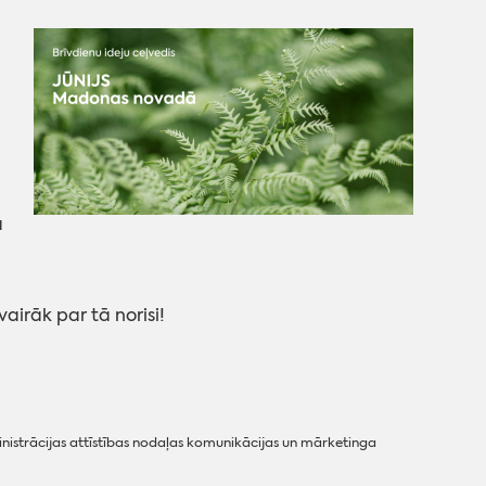
a
,
airāk par tā norisi!
strācijas attīstības nodaļas komunikācijas un mārketinga