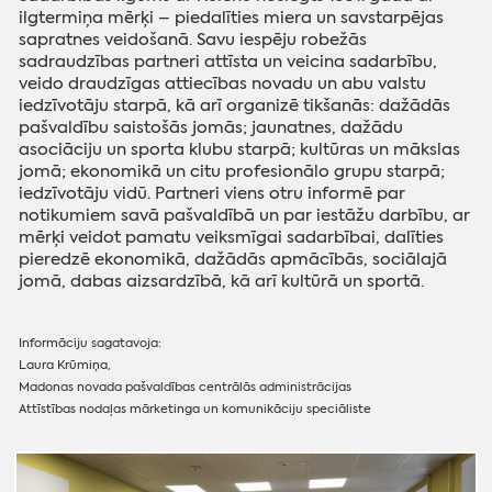
ilgtermiņa mērķi – piedalīties miera un savstarpējas
sapratnes veidošanā. Savu iespēju robežās
sadraudzības partneri attīsta un veicina sadarbību,
veido draudzīgas attiecības novadu un abu valstu
iedzīvotāju starpā, kā arī organizē tikšanās: dažādās
pašvaldību saistošās jomās; jaunatnes, dažādu
asociāciju un sporta klubu starpā; kultūras un mākslas
jomā; ekonomikā un citu profesionālo grupu starpā;
iedzīvotāju vidū. Partneri viens otru informē par
notikumiem savā pašvaldībā un par iestāžu darbību, ar
mērķi veidot pamatu veiksmīgai sadarbībai, dalīties
pieredzē ekonomikā, dažādās apmācībās, sociālajā
jomā, dabas aizsardzībā, kā arī kultūrā un sportā.
Informāciju sagatavoja:
Laura Krūmiņa,
Madonas novada pašvaldības centrālās administrācijas
Attīstības nodaļas mārketinga un komunikāciju speciāliste