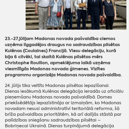
23.-27.jūlijam Madonas novada pašvaldība ciemos
uzņēma ilggadējos draugus no sadraudzības pilsētas
Kulēnas (Coulaines) Francijā. Viesu delegāciju, kurā
bija 6 cilvēki, tai skaitā Kulēnas pilsētas mērs
Christophe Rouillon, apmeklējuma laikā uzņēma
viesmīlīgās Madonas novada ģimenes. Vizītes
programmu organizēja Madonas novada pašvaldība.
24. jūlijs tika veltīts Madonas pilsētas iepazīšanai.
Dienas iesākumā Kulēnas delegācija ieradās uz oficiālu
pieņemšanu Madonas novada pašvaldībā.
Domes
priekšsēdētājs iepazīstināja ar izmaiņām, ko Madonas
novadam nesusi administratīvi teritoriālā reforma, šā
brīža pašvaldības prioritātēm, kā arī dalījās stāstā par
palīdzības sniegšanu sadraudzības pilsētai –
Bobriņecai Ukrainā.
Dienas turpinājumā delegācija