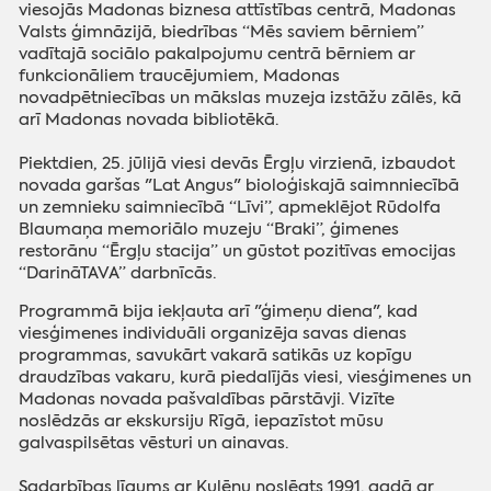
viesojās Madonas biznesa attīstības centrā, Madonas
Valsts ģimnāzijā, biedrības “Mēs saviem bērniem”
vadītajā sociālo pakalpojumu centrā bērniem ar
funkcionāliem traucējumiem, Madonas
novadpētniecības un mākslas muzeja izstāžu zālēs, kā
arī Madonas novada bibliotēkā.
Piektdien, 25. jūlijā viesi devās Ērgļu virzienā, izbaudot
novada garšas "Lat Angus" bioloģiskajā saimnniecībā
un zemnieku saimniecībā “Līvi”, apmeklējot Rūdolfa
Blaumaņa memoriālo muzeju “Braki”, ģimenes
restorānu “Ērgļu stacija” un gūstot pozitīvas emocijas
“DarināTAVA” darbnīcās.
Programmā bija iekļauta arī "ģimeņu diena", kad
viesģimenes individuāli organizēja savas dienas
programmas, savukārt vakarā satikās uz kopīgu
draudzības vakaru, kurā piedalījās viesi, viesģimenes un
Madonas novada pašvaldības pārstāvji. Vizīte
noslēdzās ar ekskursiju Rīgā, iepazīstot mūsu
galvaspilsētas vēsturi un ainavas.
Sadarbības līgums ar Kulēnu noslēgts 1991. gadā ar