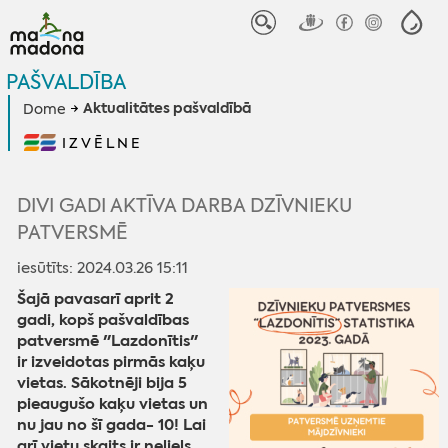
PAŠVALDĪBA
Aktualitātes pašvaldībā
Dome
IZVĒLNE
DIVI GADI AKTĪVA DARBA DZĪVNIEKU
PATVERSMĒ
iesūtīts: 2024.03.26 15:11
Šajā pavasarī aprit 2
gadi, kopš pašvaldības
patversmē "Lazdonītis"
ir izveidotas pirmās kaķu
vietas. Sākotnēji bija 5
pieaugušo kaķu vietas un
nu jau no šī gada- 10! Lai
arī vietu skaits ir neliels,