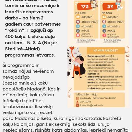
tomēr ar šo mazumiņu ir
izdarīts neaptverams
darbs - pa šiem 2
gadiem caur patversmes
"rokām" ir izgājuši ap
400 kaķu. Lielākā daļa
no tiem - N-S-A (Noķer-
Sterilizē-Atlaid)
programmas ietvaros.
Šī programma ir
samazinājusi nevienam
nevajadzīgo
(bezsaimnieku) kaķu
populāciju Madonā. Kas ir
arī nozīmīgi kaķu vīrusu
infekciju izplatības
ierobežošanā. It sevišķi
veiksmīgi to var redzēt
pašā Madonas pilsētā, kurā ir gan sakārtotas kastrētu
kaķu kolonijas, gan tiek sekmīgi sekots līdzi un, ja
nepieciešams, risināts katrs aizdomīgs, iepriekš nemanīta