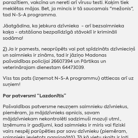
parazītiem, vakcīna un nereti arī vīrusu testi. Kaķim tiek
meklētas mājas. Bet, ja mincis ir tā saucamais "mežonis",
tad N-S-A programma.
Jāatgādina, ka jebkura dzīvnieka - arī bezsaimnieka
kaķa - atstāšana bezpalīdzīgā stāvoklī ir krimināli
sodāma!
2)
Ja ir pamests, neaprūpēts vai pat spīdzināts dzīvnieciņš
un saimnieks ir zināms, tad ir jāziņo Madonas
pašvaldības policijai 26607394 un Pārtikas un
veterinārajam dienestam 64473039.
Viss tas pats (izņemot N-S-A programmu) attiecas arī uz
suņiem!
Par patversmi “Lazdonītis”
Pašvaldības patversme neuzņem saimnieku dzīvniekus,
piemēram, ja mājdzīvnieks apnicis, savam
mājdzīvniekam nekontrolēti sadzimuši mazuļi utml.,
Izņēmums ir gadījumi, kad saimnieks ir miris vai fiziski
vairs nespēj parūpēties par savu dzīvnieku (piemēram,
saimnieks ievietots pansionātā). Tā kā vietu skaits ir ļoti