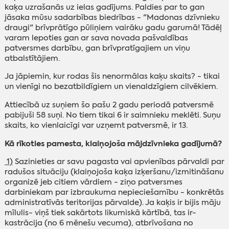
kaķa uzrašanās uz ielas gadījums. Paldies par to gan
jāsaka mūsu sadarbības biedrības - "Madonas dzīvnieku
draugi" brīvprātīgo pūliņiem vairāku gadu garumā! Tādēļ
varam lepoties gan ar sava novada pašvaldības
patversmes darbību, gan brīvpratīgajiem un viņu
atbalstītājiem.
Ja jāpiemin, kur rodas šis nenormālas kaķu skaits? - tikai
un vienīgi no bezatbildīgiem un vienaldzīgiem cilvēkiem.
Attiecībā uz suņiem šo pašu 2 gadu periodā patversmē
pabijuši 58 suņi. No tiem tikai 6 ir saimnieku meklēti. Suņu
skaits, ko vienlaicīgi var uzņemt patversmē, ir 13.
Kā rīkoties pamesta, klaiņojoša mājdzīvnieka gadījumā?
1)
Sazinieties ar savu pagasta vai apvienības pārvaldi par
radušos situāciju (klaiņojoša kaķa izķeršanu/izmitināšanu
organizē jeb citiem vārdiem - ziņo patversmes
darbiniekam par izbraukuma nepieciešamību - konkrētās
administratīvās teritorijas pārvalde). Ja kaķis ir bijis māju
mīlulis- viņš tiek sakārtots likumiskā kārtībā, tas ir-
kastrācija (no 6 mēnešu vecuma), atbrīvošana no