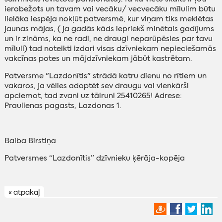
ierobežots un tavam vai vecāku/ vecvecāku mīlulim būtu
lielāka iespēja nokļūt patversmē, kur viņam tiks meklētas
jaunas mājas, ( ja gadās kāds iepriekš minētais gadījums
un ir zināms, ka ne radi, ne draugi neparūpēsies par tavu
mīluli) tad noteikti izdari visas dzīvniekam nepieciešamās
vakcīnas potes un mājdzīvniekam jābūt kastrētam.
Patversme "Lazdonītis" strādā katru dienu no rītiem un
vakaros, ja vēlies adoptēt sev draugu vai vienkārši
apciemot, tad zvani uz tālruni 25410265! Adrese:
Praulienas pagasts, Lazdonas 1.
Baiba Birstiņa
Patversmes “Lazdonītis” dzīvnieku ķērāja-kopēja
« atpakaļ