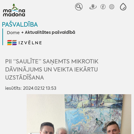
PAŠVALDĪBA
Aktualitātes pašvaldībā
Dome
IZVĒLNE
PII “SAULĪTE” SAŅEMTS MIKROTIK
DĀVINĀJUMS UN VEIKTA IEKĀRTU
UZSTĀDĪŠANA
iesūtīts: 2024.02.12 13:53